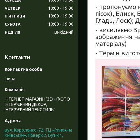
СЕРЕДА
- пропонуємо н
10:00
19:00
ЧЕТВЕР
пісок), Блиск,
10:00
19:00
ПʼЯТНИЦЯ
Гладь, Лоск); 
10:00
19:00
СУБОТА
- висилаємо З
Вихідний
НЕДІЛЯ
зображення на
матеріалу)
- Термін вигот
Контакти
Ірина
ІНТЕРНЕТ МАГАЗИН "3D - ФОТО
ІНТЕР’ЄРНИЙ ДЕКОР,
ІНТЕР’ЄРНИЙ ТЕКСТИЛЬ"
вул. Короленко, 72, ТЦ «Ринок на
Київській», Поверх 2, Бутік 1,