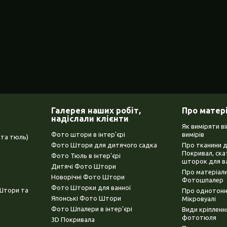
Галерея наших робіт,
Про матер
надіслали клієнти
Як виміряти в
Фото штори в інтер'єрі
вимірів
та тюль)
Фото Штори для дитячого садка
Про тканини 
Покривал, ска
Фото Тюль в інтер'єрі
шторок для в
Дитячі Фото Штори
Про матеріали
Новорічні Фото Штори
Фотошпалер
Фото Шторки для ванної
(Штори та
Про однотонни
Японські Фото Штори
Мікровуалі
Фото Шпалери в інтер'єрі
Види кріплен
фототюля
3D Покривала