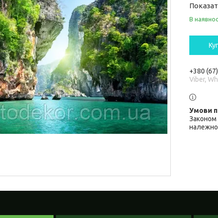
Показат
В наявнос
Ку
+380 (67
Viber, W
Законом 
належної