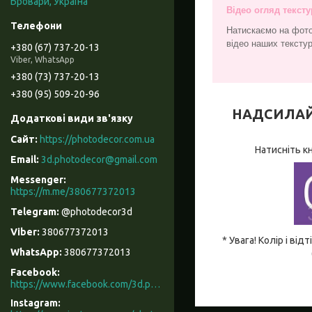
Бровари, Україна
Відео огляд тексту
Натискаємо на фото
відео наших текстур
+380 (67) 737-20-13
Viber, WhatsApp
+380 (73) 737-20-13
+380 (95) 509-20-96
НАДСИЛАЙТЕ
https://photodecor.com.ua
Натисніть к
3d.photodecor@gmail.com
https://m.me/380677372013
@photodecor3d
380677372013
* Увага! Колір і в
380677372013
Facebook
https://www.facebook.com/3d.photodecor/
Instagram