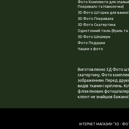
Фото Комплекти для спальн
Покривало та Наволочки)
3D Фото Шторки для ванної
3D Фото Покривала
3D Фото Скатертина
Однотонний тюль (Вуаль та 
3D Фото Шпалери
Фото Подушки
Чашки з фото
Виготовляємо 3Д Фото штор
скатертину, Фото комплект
зображенням. Перед друком
видів тканин і кріплень. К
флізелінових фотошпалера
клієнт не знайшов бажаної 