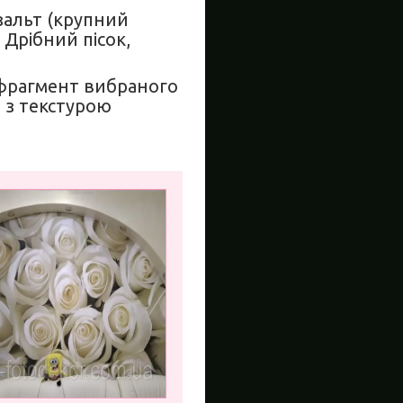
азальт (крупний
 Дрібний пісок,
(фрагмент вибраного
 з текстурою