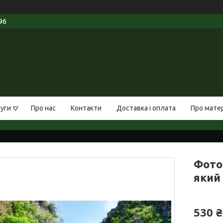
96
луги
Про нас
Контакти
Доставка і оплата
Про мате
Фото
який 
530 