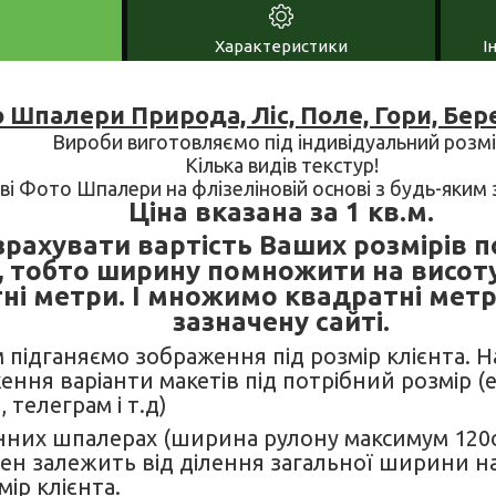
Характеристики
І
 Шпалери Природа, Ліс, Поле, Гори, Бер
Вироби виготовляємо під індивідуальний розмі
Кілька видів текстур!
ові Фото Шпалери на флізеліновій основі з будь-яки
Ціна вказана за 1 кв.м.
рахувати вартість Ваших розмірів п
, тобто ширину помножити на висот
ні метри. І множимо квадратні метр
зазначену сайті.
м підганяємо зображення під розмір клієнта. 
ення варіанти макетів під потрібний розмір (
 телеграм і т.д)
нних шпалерах (ширина рулону максимум 120см)
н залежить від ділення загальної ширини на 
мір клієнта.