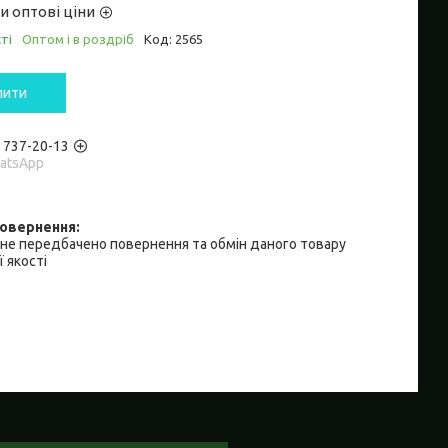
и оптові ціни
ті
Оптом і в роздріб
Код:
2565
пити
) 737-20-13
hatsApp
не передбачено повернення та обмін даного товару
 якості