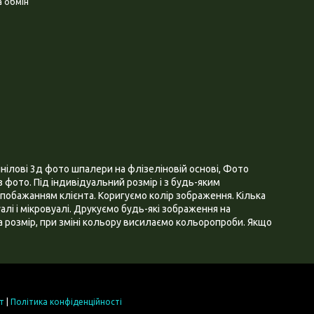
 обмін
нілові 3д фото шпалери на флізеліновій основі, Фото
 фото. Під індивідуальний розмір і з будь-яким
побажанням клієнта. Коригуємо колір зображення. Кілька
алі і мікровуалі. Друкуємо будь-які зображення на
 розмір, при зміні кольору висилаємо кольоропроби. Якщо
т
|
Політика конфіденційності