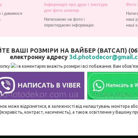
р
Інформація про друк і текстури
Фото 
для фото шпалер
 і дивимося
Натис
.
Натискаємо на фото і
наші р
переглядаємо інформацію.
наші к
 ВАШІ РОЗМІРИ НА ВАЙБЕР (ВАТСАП) (067)
електронну адресу
3d.photodecor@gmail.
нопку
і в коментарях вкажіть розміри і всі побажання. Вам обов'
ідтінок може відрізнятися, в залежності від налаштувань монітора а
(яскравість, контраст, насиченість), а також освітлення у Вашому п