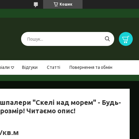
Кошик
ріали
Відгуки
Статті
Повернення та обмін
шпалери "Скелі над морем" - Будь-
розмір! Читаємо опис!
₴/кв.м