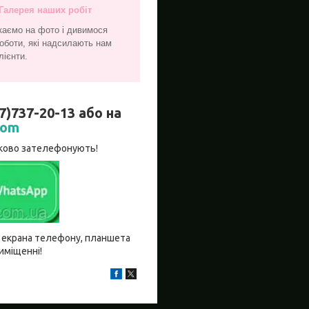
Галерея наших робіт
каємо на фото і дивимося
оботи, які надсилають нам
лієнти.
737-20-13 або на
com
язково зателефонують!
бо екрана телефону, планшета
риміщенні!