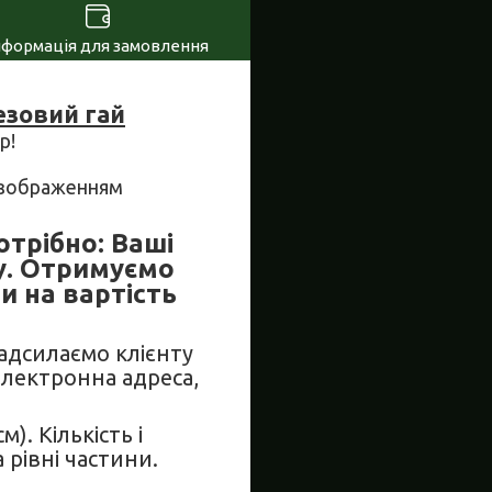
нформація для замовлення
езовий гай
р!
м зображенням
отрібно: Ваші
у. Отримуємо
и на вартість
Надсилаємо клієнту
електронна адреса,
. Кількість і
рівні частини.