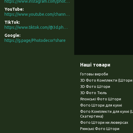
https://www.instagram.com/photodecor.com.ua/
YouTube
https://www.youtube.com/channel/UCXCUerfqRY1Pw7-IptdbqyA/videos
TikTok
https://www.tiktok.com/@3d.photodecor?is_from_webapp=1&sender_device=pc
Google
https://g.page/Photodecor?share
Наші товари
Готовы вироби
3D Фото Комплекти (Штори 
3D Фото Штори
3D Фото Тюль
Японські Фото Штори
Фото Штори для кухні
Фото Комплекти для кухні 
Скатертина)
Фото Штори ни люверсах
Римські Фото Штори