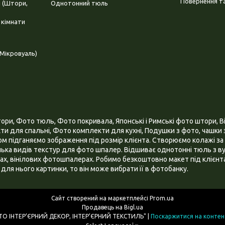
Повернення та
і (Штори,
Однотонний тюль
 кімнати
Мікровуаль)
и, Фото тюль, Фото покривала, Японські і Римські фото штори, Ві
и для спальні, Фото комплекти для кухні, Подушки з фото, чашки з
 підганяємо зображення під розмір клієнта. Створюємо колажі за 
ілька видів текстур для фото шпалер. Відшиває однотонні тюль з ву
х, вінілових фотошпалерах. Робимо безкоштовно макет під клієнта
для нього картинки, то він може вибрати її в фотобанку.
Сайт створений на маркетплейсі
Prom.ua
Продавець на Bigl.ua
ІНТЕРНЕТ МАГАЗИН "3D - ФОТО ІНТЕР’ЄРНИЙ ДЕКОР, ІНТЕР’ЄРНИЙ ТЕКСТИЛЬ" |
Поскаржитися на контен