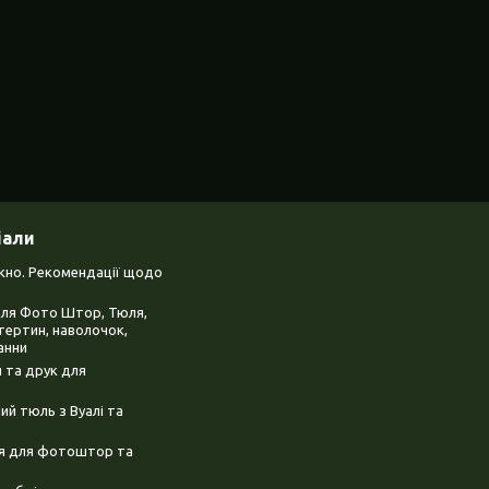
іали
ікно. Рекомендації щодо
для Фото Штор, Тюля,
тертин, наволочок,
анни
 та друк для
й тюль з Вуалі та
ня для фотоштор та