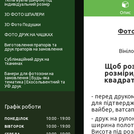
Тюль вуаль (шифон) під
індивідуальний розмір
Опис
3D ФОТО ШПАЛЕРИ
3D Фото Подушки
Фото
ФОТО ДРУК НА ЧАШКАХ
Виготовлення прапорів та
друк прапорів на замовлення
Вініл
Сублімаційний друк на
тканинах
Щоб роз
розміри
Банери для фотозони на
замовлення | Будь-яка
квадрат
тематика | Екосольвентний та
УФ друк
- перед друко
для підтвердж
Графік роботи
вайбер, ватсап,
- друк на руло
10:00
19:00
ПОНЕДІЛОК
ширина полоте
10:00
19:00
ВІВТОРОК
Висота під роз
10:00
19:00