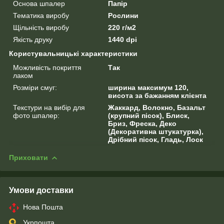
Основа шпалер
Папір
Тематика виробу
Рослини
Щільність виробу
220 г/м2
Якість друку
1440 dpi
Користувальницькі характеристики
Можливість покриття
Так
лаком
Розміри смуг:
ширина максимум 120,
висота за бажанням клієнта
Текстури на вибір для
Жаккард, Волокно, Базальт
фото шпалер:
(крупний пісок), Блиск,
Бриз, Фреска, Деко
(Декоративна штукатурка),
Дрібний пісок, Гладь, Лоск
Приховати
Умови доставки
Нова Пошта
Укрпошта