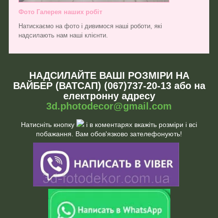
Фото Галерея наших робіт
Натискаємо на фото і дивимося наші роботи, які
надсилають нам наші клієнти.
НАДСИЛАЙТЕ ВАШІ РОЗМІРИ НА
ВАЙБЕР (ВАТСАП) (067)737-20-13 або на
електронну адресу
3d.photodecor@gmail.com
Натисніть кнопку
і в коментарях вкажіть розміри і всі
побажання. Вам обов'язково зателефонують!