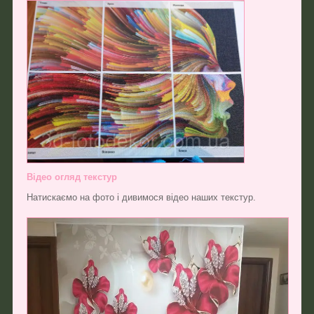
Відео огляд текстур
Натискаємо на фото і дивимося відео наших текстур.