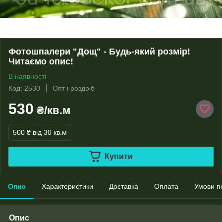
Фотошпалери "Дощ" - Будь-який розмір!
Читаємо опис!
В наявності
Код: 2530
Опт і роздріб
530
₴/кв.м
500 ₴
від 30 кв.м
Купити
Опис
Характеристики
Доставка
Оплата
Умови п
Опис