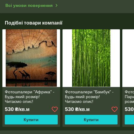
Всі умови повернення
Подібні товари компанії
Фотошпалери "Африка" -
Фотошпалери "Бамбук" -
Фот
Будь-який розмір!
Будь-який розмір!
Пари
Читаємо опис!
Читаємо опис!
розм
530
530
530
₴/кв.м
₴/кв.м
Купити
Купити