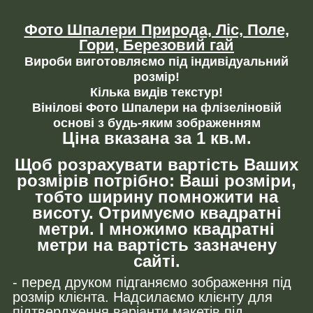
Фото Шпалери Природа, Ліс, Поле,
Гори, Березовий гай
Вироби виготовляємо під індивідуальний
розмір!
Кілька видів текстур!
Вінілові Фото Шпалери на флізеліновій
основі з будь-яким зображенням
Ціна вказана за 1 кв.м.
Щоб розрахувати вартість Ваших
розмірів потрібно: Ваші розміри,
тобто ширину помножити на
висоту. Отримуємо квадратні
метри. І множимо квадратні
метри на вартість зазначену
сайті.
- перед друком підганяємо зображення під
розмір клієнта. Надсилаємо клієнту для
підтвердження варіанти макетів під