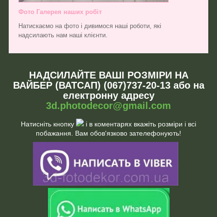
Фото Галерея наших робіт
Натискаємо на фото і дивимося наші роботи, які
надсилають нам наші клієнти.
НАДСИЛАЙТЕ ВАШІ РОЗМІРИ НА
ВАЙБЕР (ВАТСАП) (067)737-20-13 або на
електронну адресу
3d.photodecor@gmail.com
Натисніть кнопку
і в коментарях вкажіть розміри і всі
побажання. Вам обов'язково зателефонують!