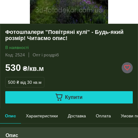
Фотошпалери "Повітряні кулі" - Будь-який
розмір! Читаємо опис!
В наявності
Код: 2524
Опт і роздріб
530
₴/кв.м
500 ₴
від 30 кв.м
Купити
Опис
Характеристики
Доставка
Оплата
Умови п
Опис