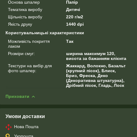
Основа шпалер
Папір
Тематика виробу
Дитячі
Щільність виробу
220 г/м2
Якість друку
1440 dpi
Користувальницькі характеристики
Можливість покриття
Так
лаком
Розміри смуг:
ширина максимум 120,
висота за бажанням клієнта
Текстури на вибір для
Жаккард, Волокно, Базальт
фото шпалер:
(крупний пісок), Блиск,
Бриз, Фреска, Деко
(Декоративна штукатурка),
Дрібний пісок, Гладь, Лоск
Приховати
Умови доставки
Нова Пошта
Укрпошта