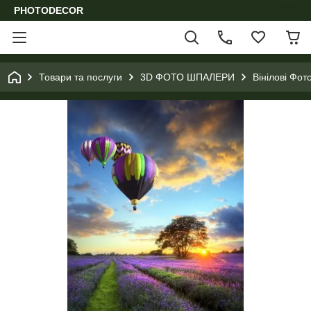
PHOTODECOR
Товари та послуги
3D ФОТО ШПАЛЕРИ
Вінілові Фо