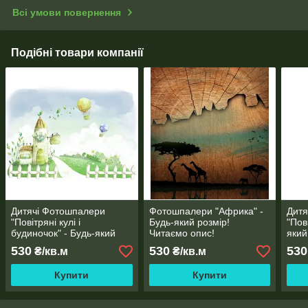
Всі умови повернення
Подібні товари компанії
Дитячі Фотошпалери
Фотошпалери "Африка" -
Дитя
"Повітряні кулі і
Будь-який розмір!
"Пов
будиночок" - Будь-який
Читаємо опис!
який
розмір! Читаємо опис!
опис
530
530
530
₴/кв.м
₴/кв.м
Купити
Купити