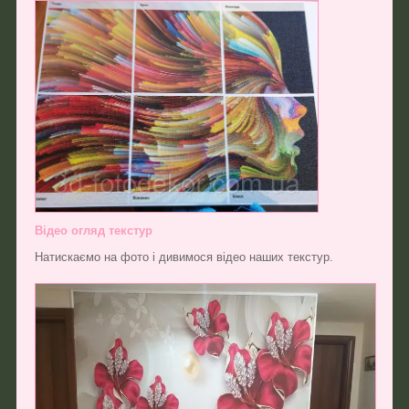
Відео огляд текстур
Натискаємо на фото і дивимося відео наших текстур.