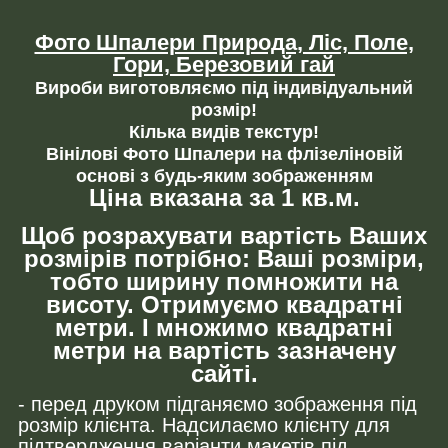
Фото Шпалери Природа, Ліс, Поле,
Гори, Березовий гай
Вироби виготовляємо під індивідуальний
розмір!
Кілька видів текстур!
Вінілові Фото Шпалери на флізеліновій
основі з будь-яким зображенням
Ціна вказана за 1 кв.м.
Щоб розрахувати вартість Ваших
розмірів потрібно: Ваші розміри,
тобто ширину помножити на
висоту. Отримуємо квадратні
метри. І множимо квадратні
метри на вартість зазначену
сайті.
- перед друком підганяємо зображення під
розмір клієнта. Надсилаємо клієнту для
підтвердження варіанти макетів під