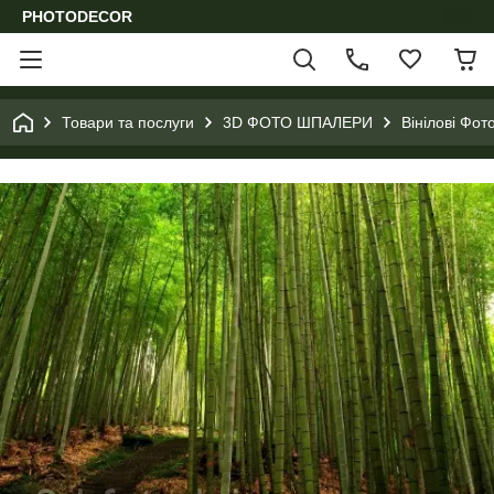
PHOTODECOR
Товари та послуги
3D ФОТО ШПАЛЕРИ
Вінілові Фо