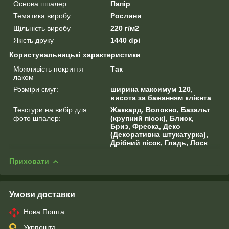
Основа шпалер
Папір
Тематика виробу
Рослини
Щільність виробу
220 г/м2
Якість друку
1440 dpi
Користувальницькі характеристики
Можливість покриття
Так
лаком
Розміри смуг:
ширина максимум 120,
висота за бажанням клієнта
Текстури на вибір для
Жаккард, Волокно, Базальт
фото шпалер:
(крупний пісок), Блиск,
Бриз, Фреска, Деко
(Декоративна штукатурка),
Дрібний пісок, Гладь, Лоск
Приховати
Умови доставки
Нова Пошта
Укрпошта