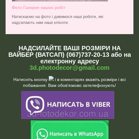
Фото Галерея наших робіт
Натискаємо на фото і дивимося наші роботи, які
надсилають нам наші клієнти.
НАДСИЛАЙТЕ ВАШІ РОЗМІРИ НА
ВАЙБЕР (ВАТСАП) (067)737-20-13 або на
електронну адресу
3d.photodecor@gmail.com
Натисніть кнопку
і в коментарях вкажіть розміри і всі
побажання. Вам обов'язково зателефонують!