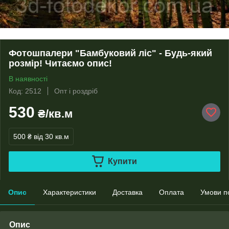
Фотошпалери "Бамбуковий ліс" - Будь-який
розмір! Читаємо опис!
В наявності
Код: 2512
Опт і роздріб
530
₴/кв.м
500 ₴
від 30 кв.м
Купити
Опис
Характеристики
Доставка
Оплата
Умови п
Опис