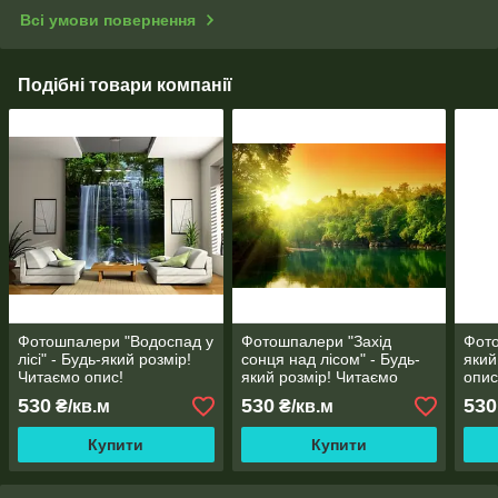
Всі умови повернення
Подібні товари компанії
Фотошпалери "Водоспад у
Фотошпалери "Захід
Фото
лісі" - Будь-який розмір!
сонця над лісом" - Будь-
який
Читаємо опис!
який розмір! Читаємо
опис
опис!
530
530
530
₴/кв.м
₴/кв.м
Купити
Купити