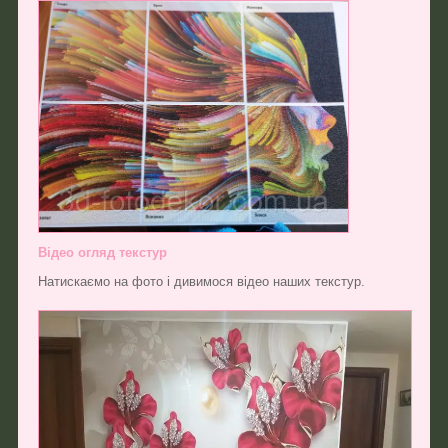
Відео огляд текстур
Натискаємо на фото і дивимося відео наших текстур.