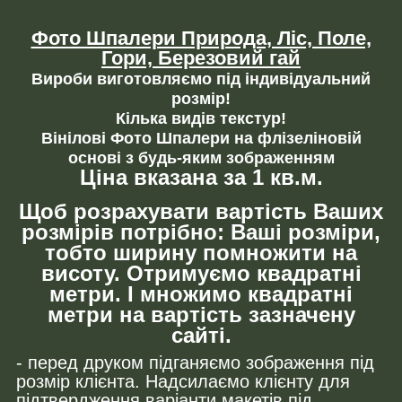
Фото Шпалери Природа, Ліс, Поле,
Гори, Березовий гай
Вироби виготовляємо під індивідуальний
розмір!
Кілька видів текстур!
Вінілові Фото Шпалери на флізеліновій
основі з будь-яким зображенням
Ціна вказана за 1 кв.м.
Щоб розрахувати вартість Ваших
розмірів потрібно: Ваші розміри,
тобто ширину помножити на
висоту. Отримуємо квадратні
метри. І множимо квадратні
метри на вартість зазначену
сайті.
- перед друком підганяємо зображення під
розмір клієнта. Надсилаємо клієнту для
підтвердження варіанти макетів під