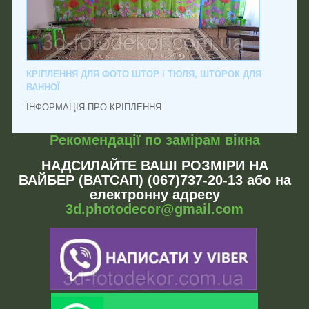
КРІПЛЕННЯ ДЛЯ ФОТО ШТОР і ТЮЛЯ, ШТОРОК ДЛЯ
ВАННОЇ
ІНФОРМАЦІЯ ПРО КРІПЛЕННЯ
Рекомендації по замірам вікна
НАДСИЛАЙТЕ ВАШІ РОЗМІРИ НА
ВАЙБЕР (ВАТСАП) (067)737-20-13 або на
електронну адресу
3d.photodecor@gmail.com