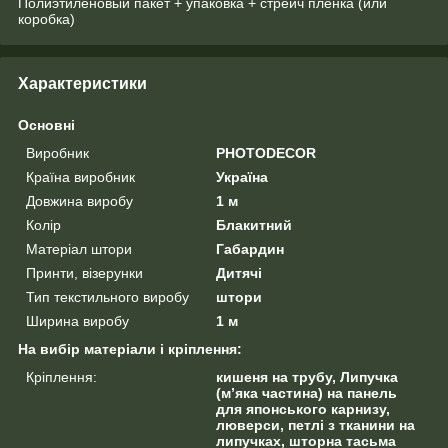
Полиэтиленовый пакет + упаковка + стрейч пленка (или
коробка)
Характеристики
Основні
Виробник
PHOTODECOR
Країна виробник
Україна
Довжина виробу
1 м
Колір
Блакитний
Матеріал штори
Габардин
Принти, візерунки
Дитячі
Тип текстильного виробу
штори
Ширина виробу
1 м
На вибір матеріали і кріплення:
Кріплення:
кишеня на трубу, Липучка
(м’яка частина) на панель
для японського карнизу,
люверси, петлі з тканини на
липучках, шторна тасьма