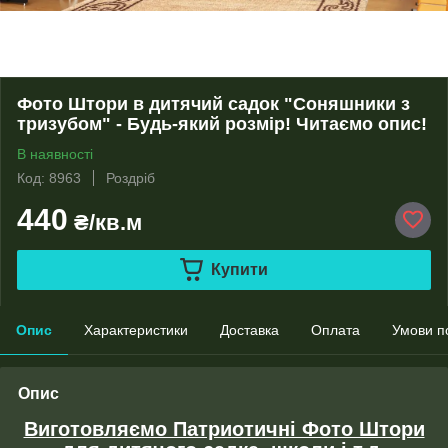
Фото Штори в дитячий садок "Соняшники з
тризубом" - Будь-який розмір! Читаємо опис!
В наявності
Код: 8963
Роздріб
440
₴/кв.м
Купити
Опис
Характеристики
Доставка
Оплата
Умови п
Опис
Виготовляємо Патриотичні Фото Штори