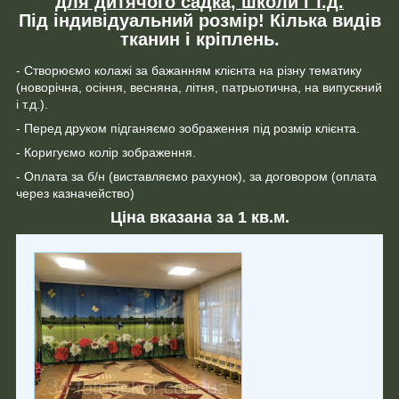
для дитячого садка, школи і т.д.
Під індивідуальний розмір! Кілька видів
тканин і кріплень.
- Створюємо колажі за бажанням клієнта на різну тематику
(новорічна, осіння, весняна, літня, патрыотична, на випускний
і т.д.).
- Перед друком підганяємо зображення під розмір клієнта.
- Коригуємо колір зображення.
- Оплата за б/н (виставляємо рахунок), за договором (оплата
через казначейство)
Ціна вказана за 1 кв.м.