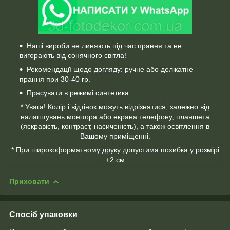
Наші вироби не линяють під час прання та не
вигорають від сонячного світла!
Рекомендації щодо догляду: ручне або делікатне
прання при 30-40 гр.
Прасувати в режимі синтетика.
* Увага! Колір і відтінок можуть відрізнятися, залежно від
налаштувань монітора або екрана телефону, планшета
(яскравість, контраст, насиченість), а також освітлення в
Вашому приміщенні.
* При широкоформатному друку допустима похибка у розмірі
±2 см
Приховати
Спосіб упаковки