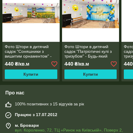
Фото Штори в дитячий
Фото Штори в дитячий
Фото
садок "Соняшники з
садок "Патріотичні кулі з
садо
вишитим орнаментом" -
тризубом" - Будь-який
триз
Будь-який розмір!
розмір! Читаємо опис!
Будь
440
440
440
₴/кв.м
₴/кв.м
Читаємо опис!
Чита
Купити
Купити
Про нас
100% позитивних з 15 відгуків за рік
Працює з 17.07.2012
м. Бровари
вул. Короленко, 72, ТЦ «Ринок на Київській», Поверх 2,