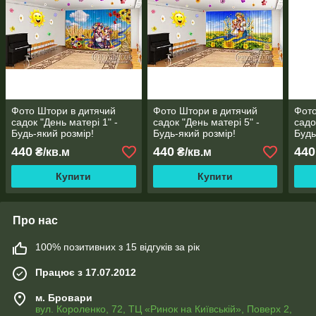
Фото Штори в дитячий
Фото Штори в дитячий
Фото
садок "День матері 1" -
садок "День матері 5" -
садо
Будь-який розмір!
Будь-який розмір!
Будь
Читаємо опис!
Читаємо опис!
Чита
440
440
440
₴/кв.м
₴/кв.м
Купити
Купити
Про нас
100% позитивних з 15 відгуків за рік
Працює з 17.07.2012
м. Бровари
вул. Короленко, 72, ТЦ «Ринок на Київській», Поверх 2,