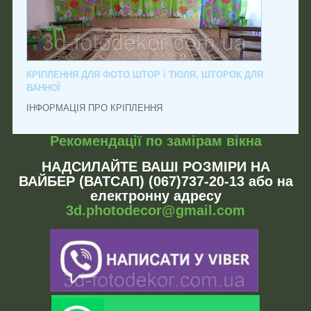
КРІПЛЕННЯ ДЛЯ ФОТО ШТОР і ТЮЛЯ, ШТОРОК ДЛЯ
ВАННОЇ
ІНФОРМАЦІЯ ПРО КРІПЛЕННЯ
Рекомендації по замірам вікна
НАДСИЛАЙТЕ ВАШІ РОЗМІРИ НА
ВАЙБЕР (ВАТСАП) (067)737-20-13 або на
електронну адресу
3d.photodecor@gmail.com