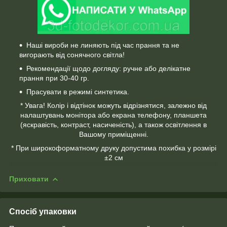
Наші вироби не линяють під час прання та не
вигорають від сонячного світла!
Рекомендації щодо догляду: ручне або делікатне
прання при 30-40 гр.
Прасувати в режимі синтетика.
* Увага! Колір і відтінок можуть відрізнятися, залежно від
налаштувань монітора або екрана телефону, планшета
(яскравість, контраст, насиченість), а також освітлення в
Вашому приміщенні.
* При широкоформатному друку допустима похибка у розмірі
±2 см
Приховати
Спосіб упаковки