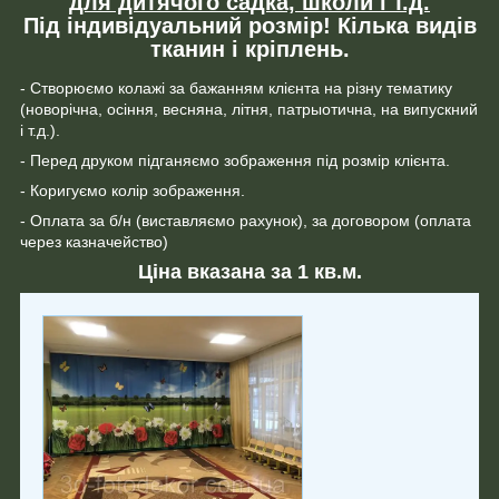
для дитячого садка, школи і т.д.
Під індивідуальний розмір! Кілька видів
тканин і кріплень.
- Створюємо колажі за бажанням клієнта на різну тематику
(новорічна, осіння, весняна, літня, патрыотична, на випускний
і т.д.).
- Перед друком підганяємо зображення під розмір клієнта.
- Коригуємо колір зображення.
- Оплата за б/н (виставляємо рахунок), за договором (оплата
через казначейство)
Ціна вказана за 1 кв.м.