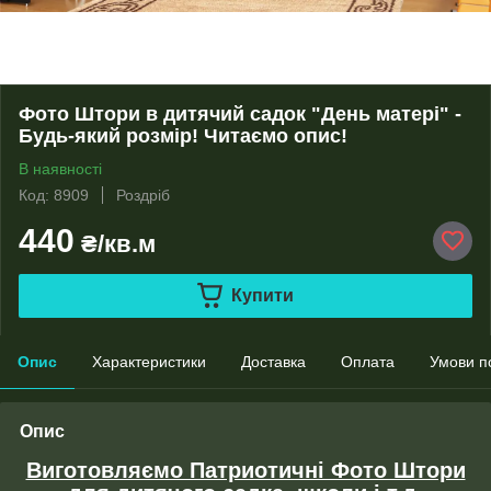
Фото Штори в дитячий садок "День матері" -
Будь-який розмір! Читаємо опис!
В наявності
Код: 8909
Роздріб
440
₴/кв.м
Купити
Опис
Характеристики
Доставка
Оплата
Умови п
Опис
Виготовляємо Патриотичні Фото Штори