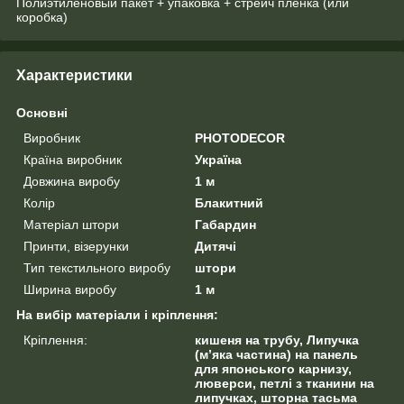
Полиэтиленовый пакет + упаковка + стрейч пленка (или
коробка)
Характеристики
Основні
Виробник
PHOTODECOR
Країна виробник
Україна
Довжина виробу
1 м
Колір
Блакитний
Матеріал штори
Габардин
Принти, візерунки
Дитячі
Тип текстильного виробу
штори
Ширина виробу
1 м
На вибір матеріали і кріплення:
Кріплення:
кишеня на трубу, Липучка
(м’яка частина) на панель
для японського карнизу,
люверси, петлі з тканини на
липучках, шторна тасьма