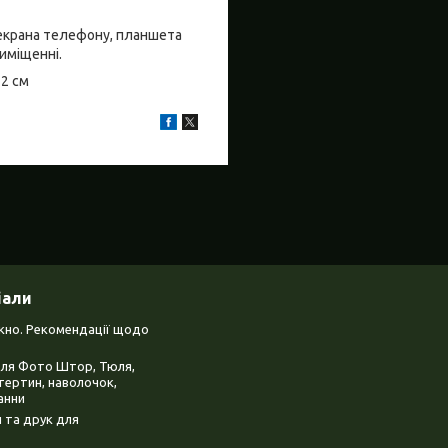
о екрана телефону, планшета
риміщенні.
±2 см
іали
ікно. Рекомендації щодо
для Фото Штор, Тюля,
тертин, наволочок,
анни
 та друк для