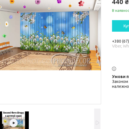
440 ₴
В наявнос
Ку
+380 (67
Viber, W
Законом 
належної