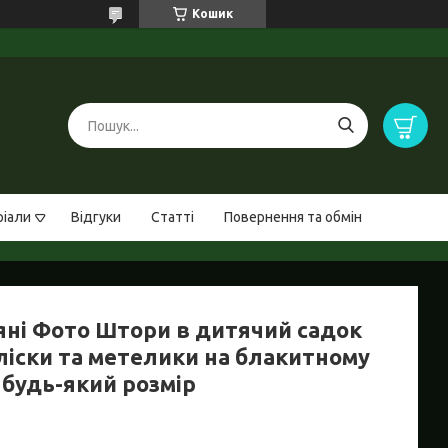
Кошик
ріали
Відгуки
Статті
Повернення та обмін
яні Фото Штори в дитячий садок
ліски та метелики на блакитному
- будь-який розмір