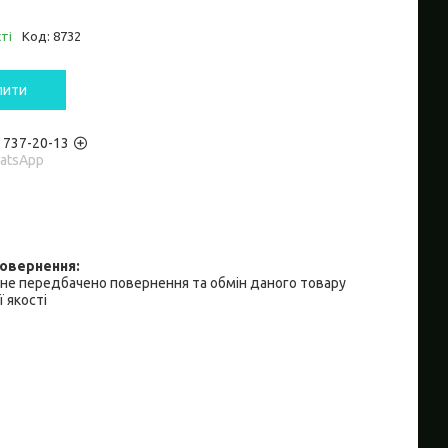
ті
Код:
8732
пити
) 737-20-13
hatsApp
не передбачено повернення та обмін даного товару
 якості