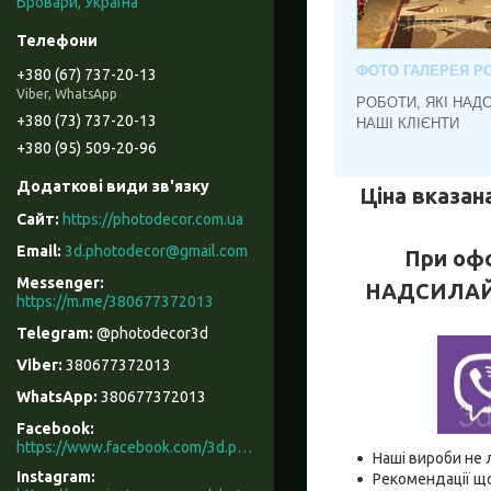
Бровари, Україна
ФОТО ГАЛЕРЕЯ РО
+380 (67) 737-20-13
Viber, WhatsApp
РОБОТИ, ЯКІ НАД
+380 (73) 737-20-13
НАШІ КЛІЄНТИ
+380 (95) 509-20-96
Ціна вказана
https://photodecor.com.ua
3d.photodecor@gmail.com
При офо
НАДСИЛАЙТЕ
https://m.me/380677372013
@photodecor3d
380677372013
380677372013
Facebook
https://www.facebook.com/3d.photodecor/
Наші вироби не 
Instagram
Рекомендації що