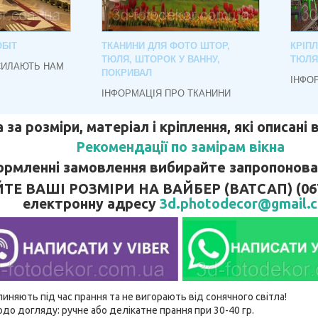
БІТ
ТКАНИНИ ДЛЯ ФОТО ШТОР,
КРІП
ТЮЛЯ, ШТОРОК У ВАННУ,
ТЮЛЯ
СИЛАЮТЬ НАМ
ПОКРИВАЛ
ІНФО
ІНФОРМАЦІЯ ПРО ТКАНИНИ
 за розміри, матеріал і кріплення, які описані
Рекомендації по замірам вікна
рмленні замовлення вибирайте запропонован
 ВАШІ РОЗМІРИ НА ВАЙБЕР (ВАТСАП) (067)
електронну адресу
3d.photodecor@gmail.
линяють під час прання та не вигорають від сонячного світла!
до догляду: ручне або делікатне прання при 30-40 гр.