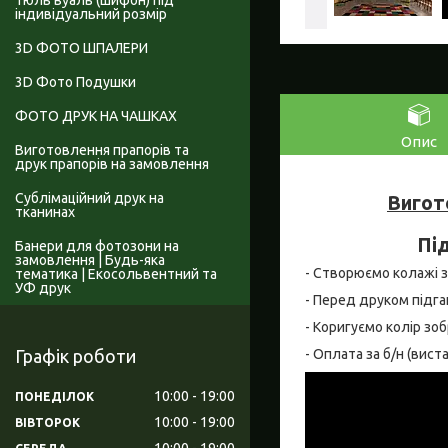
Тюль вуаль (шифон) під
індивідуальний розмір
3D ФОТО ШПАЛЕРИ
3D Фото Подушки
ФОТО ДРУК НА ЧАШКАХ
Опис
Виготовлення прапорів та
друк прапорів на замовлення
Сублімаційний друк на
Вигот
тканинах
Під
Банери для фотозони на
замовлення | Будь-яка
- Створюємо колажі за 
тематика | Екосольвентний та
УФ друк
- Перед друком підга
- Коригуємо колір зо
- Оплата за б/н (вис
Графік роботи
10:00
19:00
ПОНЕДІЛОК
10:00
19:00
ВІВТОРОК
10:00
19:00