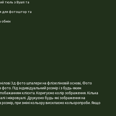
й тюль з Вуалі та
ня для фотоштор та
 обмін
нілові 3д фото шпалери на флізеліновій основі, Фото
 фото. Під індивідуальний розмір і з будь-яким
побажанням клієнта. Коригуємо колір зображення. Кілька
алі і мікровуалі. Друкуємо будь-які зображення на
 розмір, при зміні кольору висилаємо кольоропроби. Якщо