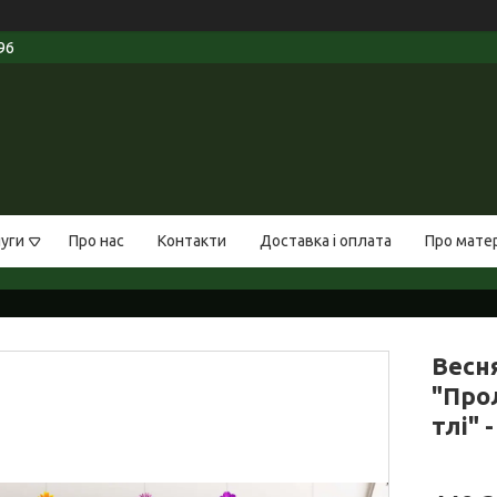
96
луги
Про нас
Контакти
Доставка і оплата
Про мате
Весн
"Про
тлі" 