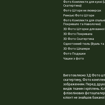
Фото Комплекти для кухні 
Скатертина)
Фото Штори ни люверсах
Римські Фото Штори
Фото Комплекти для спальн
Покривало та Наволочки)
3D Фото Шторки для ванної
3D Фото Покривала
3D Фото Скатертина
Однотонний тюль (Вуаль та 
3D Фото Шпалери
Фото Подушки
Чашки з фото
Виготовляємо 3Д Фото штор
скатертину, Фото комплект
зображенням. Перед друком
видів тканин і кріплень. К
флізелінових фотошпалера
клієнт не знайшов бажаної 