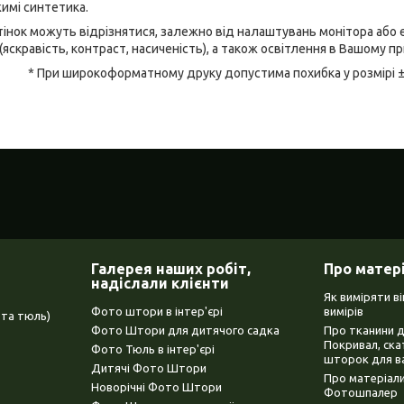
имі синтетика.
відтінок можуть відрізнятися, залежно від налаштувань монітора аб
(яскравість, контраст, насиченість), а також освітлення в Вашому п
* При широкоформатному друку допустима похибка у розмірі 
Галерея наших робіт,
Про матер
надіслали клієнти
Як виміряти в
Фото штори в інтер'єрі
вимірів
та тюль)
Фото Штори для дитячого садка
Про тканини 
Покривал, ска
Фото Тюль в інтер'єрі
шторок для в
Дитячі Фото Штори
Про матеріали
Новорічні Фото Штори
Фотошпалер