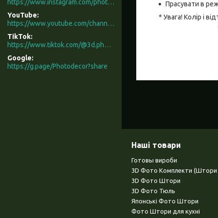
https://www.instagram.com/photodecor.com.ua/
Прасувати в реж
YouTube
* Увага! Колір і 
https://www.youtube.com/channel/UCXCUerfqRY1Pw7-IptdbqyA/videos
TikTok
https://www.tiktok.com/@3d.photodecor?is_from_webapp=1&sender_device=pc
Google
https://g.page/Photodecor?share
Наші товари
Готовы вироби
3D Фото Комплекти (Штори 
3D Фото Штори
3D Фото Тюль
Японські Фото Штори
Фото Штори для кухні