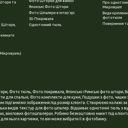
Фото Шторки для ванної
(Штори та
Про однотонни
Японські Фото Штори
Мікровуалі
Фото Шпалери в інтер'єрі
Види кріплен
фототюля
3D Покривала
Повернення та
і (Штори,
Однотонний тюль
 кімнати
Мікровуаль)
и, Фото тюль, Фото покривала, Японські і Римські фото штори, Ві
и для спальні, Фото комплекти для кухні, Подушки з фото, чашки з
 підганяємо зображення під розмір клієнта. Створюємо колажі за 
ілька видів текстур для фото шпалер. Відшиває однотонні тюль з ву
х, вінілових фотошпалерах. Робимо безкоштовно макет під клієнта
для нього картинки, то він може вибрати її в фотобанку.