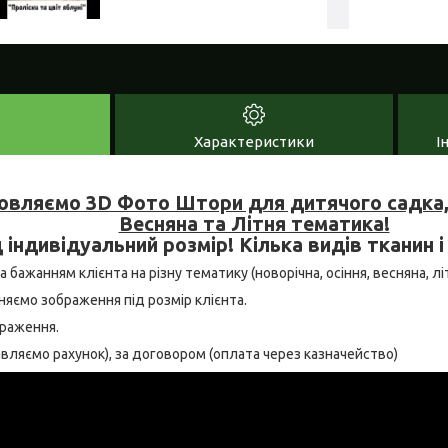
Характеристики
І
овляємо 3D Фото Штори для дитячого садка, 
Весняна та Літня тематика!
 індивідуальний розмір! Кілька видів тканин і
бажанням клієнта на різну тематику (новорічна, осіння, весняна, літн
няємо зображення під розмір клієнта.
браження.
тавляємо рахунок), за договором (оплата через казначейство)