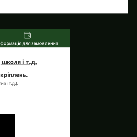
нформація для замовлення
школи і т.д.
 кріплень.
я і т.д.).