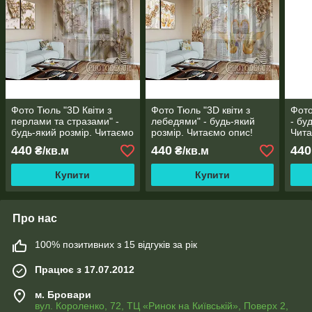
Фото Тюль "3D Квіти з
Фото Тюль "3D квіти з
Фото
перлами та стразами" -
лебедями" - будь-який
- бу
будь-який розмір. Читаємо
розмір. Читаємо опис!
Чита
опис!
440
440
440
₴/кв.м
₴/кв.м
Купити
Купити
Про нас
100% позитивних з 15 відгуків за рік
Працює з 17.07.2012
м. Бровари
вул. Короленко, 72, ТЦ «Ринок на Київській», Поверх 2,