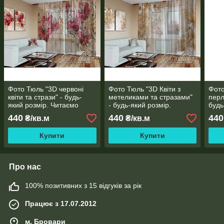
Фото Тюль "3D червоні
Фото Тюль "3D Квіти з
Фото
квіти та стрази" - будь-
метеликами та стразами"
перл
який розмір. Читаємо
- будь-який розмір.
будь
опис!
Читаємо опис!
опис
440
440
440
₴/кв.м
₴/кв.м
Купити
Купити
Про нас
100% позитивних з 15 відгуків за рік
Працює з 17.07.2012
м. Бровари