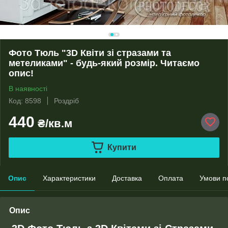
Фото Тюль "3D Квіти зі стразами та
метеликами" - будь-який розмір. Читаємо
опис!
В наявності
Код: 8598
Роздріб
440
₴/кв.м
Купити
Опис
Характеристики
Доставка
Оплата
Умови п
Опис