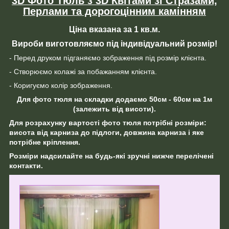
3D Фото Тюль з 3D Квітами зі Стразами,
Перлами та дорогоцінним камінням
Ціна вказана за 1 кв.м.
Вироби виготовляємо під індивідуальний розмір!
- Перед друком підганяємо зображення під розмір клієнта.
- Створюємо колажі за побажанням клієнта.
- Коригуємо колір зображення.
Для фото тюля на складки додаємо 50см - 60см на 1м
(залежить від висоти).
Для розрахунку вартості фото тюля потрібні розміри:
висота від карниза до підлоги, довжина карниза і яке
потрібне кріплення.
Розміри надсилайте на будь-які зручні нижче перелічені
контакти.