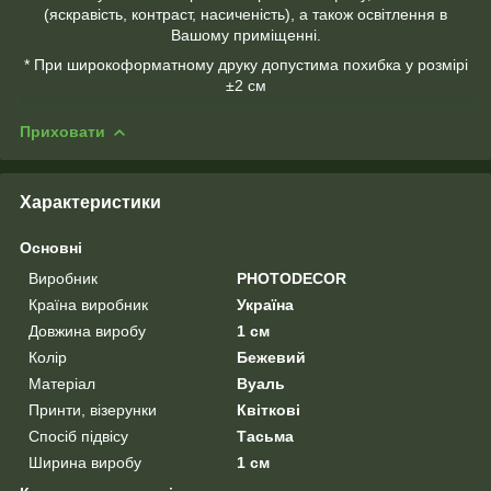
(яскравість, контраст, насиченість), а також освітлення в
Вашому приміщенні.
* При широкоформатному друку допустима похибка у розмірі
±2 см
Приховати
Характеристики
Основні
Виробник
PHOTODECOR
Країна виробник
Україна
Довжина виробу
1 см
Колір
Бежевий
Матеріал
Вуаль
Принти, візерунки
Квіткові
Спосіб підвісу
Тасьма
Ширина виробу
1 см