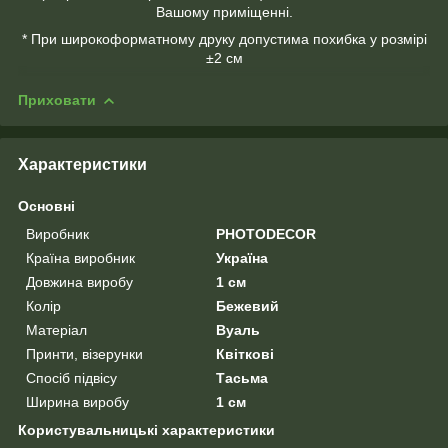
Вашому приміщенні.
* При широкоформатному друку допустима похибка у розмірі
±2 см
Приховати
Характеристики
Основні
Виробник
PHOTODECOR
Країна виробник
Україна
Довжина виробу
1 см
Колір
Бежевий
Матеріал
Вуаль
Принти, візерунки
Квіткові
Спосіб підвісу
Тасьма
Ширина виробу
1 см
Користувальницькі характеристики