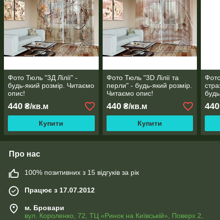
Фото Тюль "3Д Лілії" -
Фото Тюль "3D Лілії та
Фото
будь-який розмір. Читаємо
перли" - будь-який розмір.
стра
опис!
Читаємо опис!
будь
опис
440
440
440
₴/кв.м
₴/кв.м
Купити
Купити
Про нас
100% позитивних з 15 відгуків за рік
Працює з 17.07.2012
м. Бровари
вул. Короленко, 72, ТЦ «Ринок на Київській», Поверх 2,