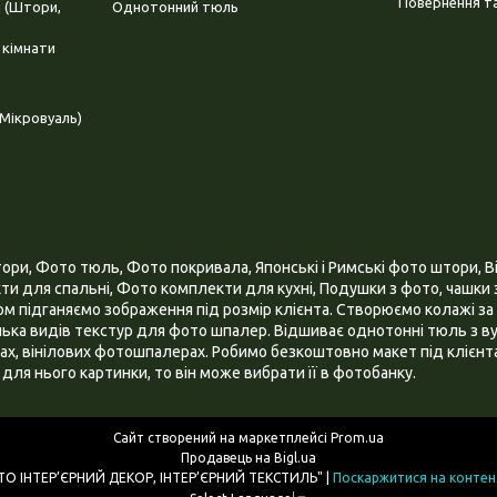
Повернення та
і (Штори,
Однотонний тюль
 кімнати
Мікровуаль)
и, Фото тюль, Фото покривала, Японські і Римські фото штори, Ві
и для спальні, Фото комплекти для кухні, Подушки з фото, чашки з
 підганяємо зображення під розмір клієнта. Створюємо колажі за 
ілька видів текстур для фото шпалер. Відшиває однотонні тюль з ву
х, вінілових фотошпалерах. Робимо безкоштовно макет під клієнта
для нього картинки, то він може вибрати її в фотобанку.
Сайт створений на маркетплейсі
Prom.ua
Продавець на Bigl.ua
ІНТЕРНЕТ МАГАЗИН "3D - ФОТО ІНТЕР’ЄРНИЙ ДЕКОР, ІНТЕР’ЄРНИЙ ТЕКСТИЛЬ" |
Поскаржитися на контен