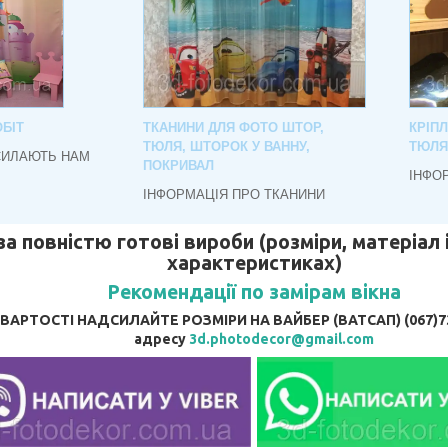
БІТ
ТКАНИНИ ДЛЯ ФОТО ШТОР,
КРІП
ТЮЛЯ, ШТОРОК У ВАННУ,
ТЮЛЯ
СИЛАЮТЬ НАМ
ПОКРИВАЛ
ІНФО
ІНФОРМАЦІЯ ПРО ТКАНИНИ
за повністю готові вироби (розміри, матеріал і
характеристиках)
Рекомендації по замірам вікна
АРТОСТІ НАДСИЛАЙТЕ РОЗМІРИ НА ВАЙБЕР (ВАТСАП) (067)737
адресу
3d.photodecor@gmail.com