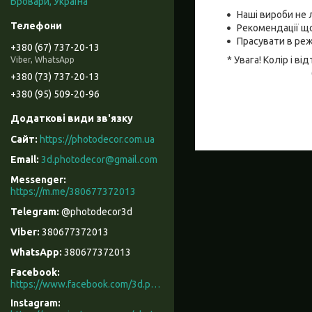
Бровари, Україна
Наші вироби не 
Рекомендації що
Прасувати в реж
+380 (67) 737-20-13
* Увага! Колір і 
Viber, WhatsApp
+380 (73) 737-20-13
+380 (95) 509-20-96
https://photodecor.com.ua
3d.photodecor@gmail.com
https://m.me/380677372013
@photodecor3d
380677372013
380677372013
Facebook
https://www.facebook.com/3d.photodecor/
Instagram