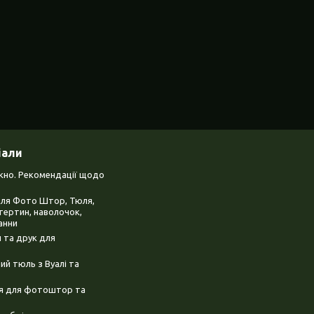
іали
ікно. Рекомендації щодо
для Фото Штор, Тюля,
тертин, наволочок,
анни
 та друк для
й тюль з Вуалі та
ня для фотоштор та