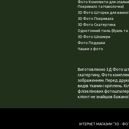
Фото Комплекти для спальн
Покривало та Наволочки)
3D Фото Шторки для ванної
3D Фото Покривала
3D Фото Скатертина
Однотонний тюль (Вуаль та 
3D Фото Шпалери
Фото Подушки
Чашки з фото
Виготовляємо 3Д Фото штор
скатертину, Фото комплект
зображенням. Перед друком
видів тканин і кріплень. К
флізелінових фотошпалера
клієнт не знайшов бажаної 