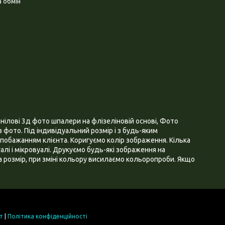
 обмін
нілові 3д фото шпалери на флізеліновій основі, Фото
 фото. Під індивідуальний розмір і з будь-яким
побажанням клієнта. Коригуємо колір зображення. Кілька
алі і мікровуалі. Друкуємо будь-які зображення на
 розмір, при зміні кольору висилаємо кольоропроби. Якщо
т
|
Політика конфіденційності