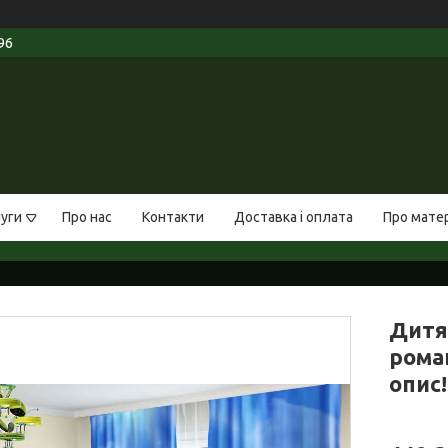
96
луги
Про нас
Контакти
Доставка і оплата
Про мате
Дитя
рома
опис!