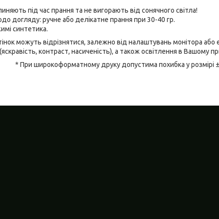
линяють під час прання та не вигорають від сонячного світла!
до догляду: ручне або делікатне прання при 30-40 гр.
имі синтетика.
відтінок можуть відрізнятися, залежно від налаштувань монітора аб
(яскравість, контраст, насиченість), а також освітлення в Вашому п
* При широкоформатному друку допустима похибка у розмірі 