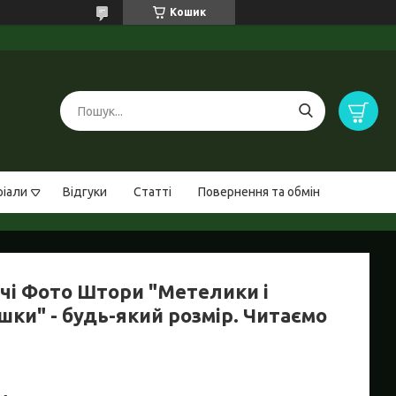
Кошик
ріали
Відгуки
Статті
Повернення та обмін
чі Фото Штори "Метелики і
шки" - будь-який розмір. Читаємо