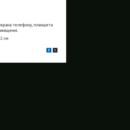
о екрана телефону, планшета
риміщенні.
±2 см