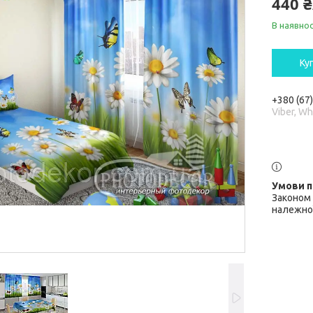
440 
В наявнос
Ку
+380 (67
Viber, W
Законом 
належної