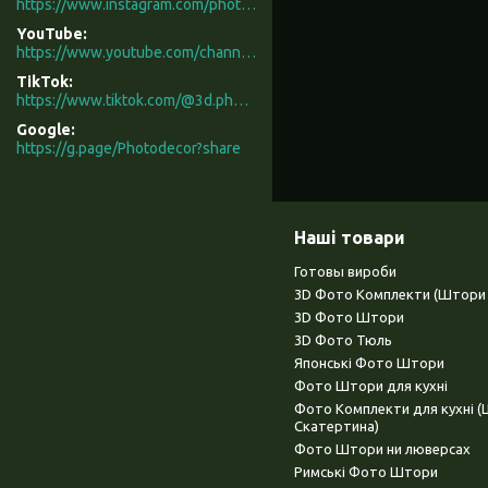
https://www.instagram.com/photodecor.com.ua/
YouTube
https://www.youtube.com/channel/UCXCUerfqRY1Pw7-IptdbqyA/videos
TikTok
https://www.tiktok.com/@3d.photodecor?is_from_webapp=1&sender_device=pc
Google
https://g.page/Photodecor?share
Наші товари
Готовы вироби
3D Фото Комплекти (Штори 
3D Фото Штори
3D Фото Тюль
Японські Фото Штори
Фото Штори для кухні
Фото Комплекти для кухні 
Скатертина)
Фото Штори ни люверсах
Римські Фото Штори