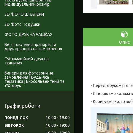
Тюль вуаль (шифон) під
індивідуальний розмір
3D ФОТО ШПАЛЕРИ
3D Фото Подушки
ФОТО ДРУК НА ЧАШКАХ
Опис
Виготовлення прапорів та
друк прапорів на замовлення
Сублімаційний друк на
тканинах
Банери для фотозони на
замовлення | Будь-яка
тематика | Екосольвентний та
УФ друк
- Перед друком підга
- Створюємо колажі з
- Коригуємо колір зо
Графік роботи
10:00
19:00
ПОНЕДІЛОК
10:00
19:00
ВІВТОРОК
10:00
19:00