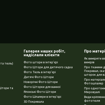
Галерея наших робіт,
Про матер
надіслали клієнти
Як виміряти в
Фото штори в інтер'єрі
вимірів
та тюль)
Фото Штори для дитячого садка
Про тканини 
Покривал, ска
Фото Тюль в інтер'єрі
шторок для в
Дитячі Фото Штори
Про матеріали
Новорічні Фото Штори
Фотошпалер
Фото Шторки для ванної
(Штори та
Про однотонни
Японські Фото Штори
Мікровуалі
Фото Шпалери в інтер'єрі
Види кріплен
фототюля
3D Покривала