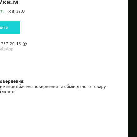
₴/кв.м
ті
Код:
2283
пити
) 737-20-13
hatsApp
не передбачено повернення та обмін даного товару
 якості