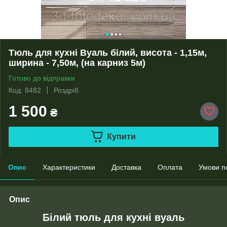
Тюль для кухні Вуаль білий, висота - 1,15м,
ширина - 7,50м, (на карниз 5м)
Готово до відправки
Код: 8482
Роздріб
1 500
₴
Купити
Опис
Характеристики
Доставка
Оплата
Умови п
Опис
Білий тюль для кухні вуаль