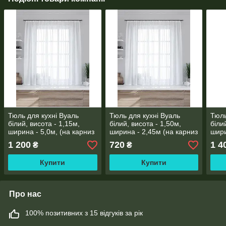
Тюль для кухні Вуаль
Тюль для кухні Вуаль
Тюль
білий, висота - 1,15м,
білий, висота - 1,50м,
біли
ширина - 5,0м, (на карниз
ширина - 2,45м (на карниз
шири
3,5м)
1,5м)
карн
1 200
720
1 4
₴
₴
Купити
Купити
Про нас
100% позитивних з 15 відгуків за рік