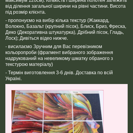
максимум 120см). Кількість і ширина полотен залежить
від ділення загальної ширини на рівні частини. Висота
під розмір клієнта.
- пропонуємо на вибір кілька текстур (Жаккард,
Волокно, Базальт (крупний пісок), Блиск, Бриз, Фреска,
Деко (Декоративна штукатурка), Дрібний пісок, Гладь,
Лоск); Дивіться відео нижче.
- висилаємо Зручним для Вас перевізником
кольоропроби (фрагмент вибраного зображення
надрукований на невеликому шматку обраного з
текстурою матеріалу)
- Термін виготовлення 3-6 днів. Доставка по всій
Україні.