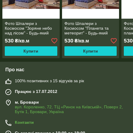
Фото Шпалери з
Фото Шпалери з
Фот
Космосом "Зоряне небо
Космосом "Планета та
Косм
над лісом" - Будь-який
метеорит" - Будь-який
план
розмір! Читаємо опис!
розмір! Читаємо опис!
розм
530
530
530
₴/кв.м
₴/кв.м
Купити
Купити
Про нас
100% позитивних з 15 відгуків за рік
Працює з 17.07.2012
м. Бровари
вул. Короленко, 72, ТЦ «Ринок на Київській», Поверх 2,
Бутік 1, Бровари, Україна
Контакти