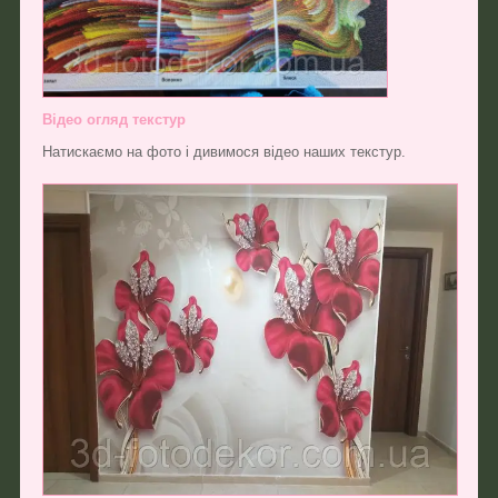
Відео огляд текстур
Натискаємо на фото і дивимося відео наших текстур.