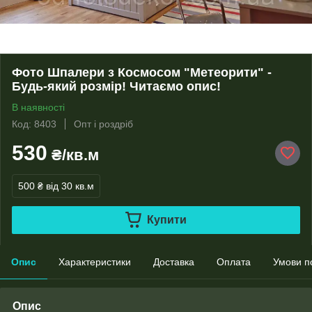
Фото Шпалери з Космосом "Метеорити" -
Будь-який розмір! Читаємо опис!
В наявності
Код: 8403
Опт і роздріб
530
₴/кв.м
500 ₴
від 30 кв.м
Купити
Опис
Характеристики
Доставка
Оплата
Умови п
Опис