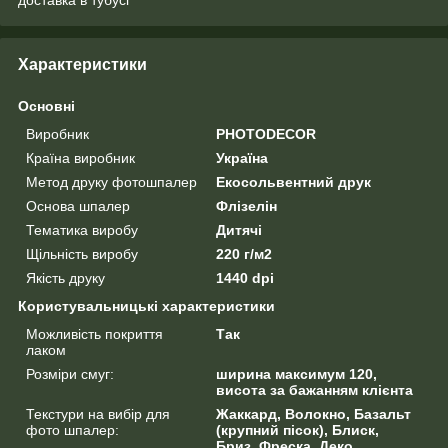
Характеристики
Основні
Виробник
PHOTODECOR
Країна виробник
Україна
Метод друку фотошпалер
Екосольвентний друк
Основа шпалер
Флізелін
Тематика виробу
Дитячі
Щільність виробу
220 г/м2
Якість друку
1440 dpi
Користувальницькі характеристики
Можливість покриття
Так
лаком
Розміри смуг:
ширина максимум 120,
висота за бажанням клієнта
Текстури на вибір для
Жаккард, Волокно, Базальт
фото шпалер:
(крупний пісок), Блиск,
Бриз, Фреска, Деко