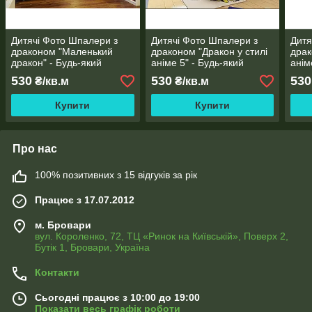
Дитячі Фото Шпалери з
Дитячі Фото Шпалери з
Дитя
драконом "Маленький
драконом "Дракон у стилі
драк
дракон" - Будь-який
аніме 5" - Будь-який
анім
розмір! Читаємо опис!
розмір! Читаємо опис!
розм
530
530
530
₴/кв.м
₴/кв.м
Купити
Купити
Про нас
100% позитивних з 15 відгуків за рік
Працює з 17.07.2012
м. Бровари
вул. Короленко, 72, ТЦ «Ринок на Київській», Поверх 2,
Бутік 1, Бровари, Україна
Контакти
Сьогодні працює з 10:00 до 19:00
Показати весь графік роботи