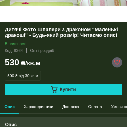
Дитячі Фото Шпалери з драконом "Маленькі
дракоші" - Будь-який розмір! Читаємо опис!
В наявності
Код: 8364
Опт і роздріб
530
₴/кв.м
500 ₴
від 30 кв.м
Купити
Опис
Характеристики
Доставка
Оплата
Умови п
Опис