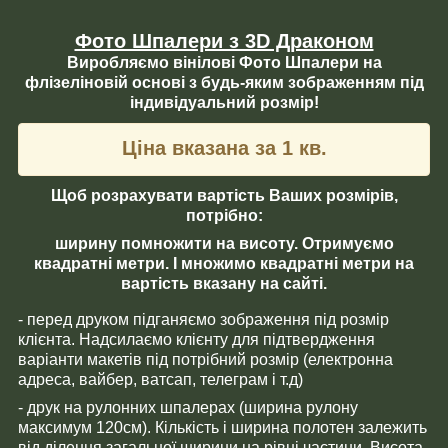
Фото Шпалери з 3D Драконом
Виробляємо вінілові Фото Шпалери на
флізеліновій основі з будь-яким зображенням під
індивідуальний розмір!
Ціна вказана за 1 кв.
Щоб розрахувати вартість Ваших розмірів,
потрібно:
ширину помножити на висоту. Отримуємо
квадратні метри. І множимо квадратні метри на
вартість вказану на сайті.
- перед друком підганяємо зображення під розмір
клієнта. Надсилаємо клієнту для підтвердження
варіанти макетів під потрібний розмір (електронна
адреса, вайбер, ватсап, телеграм і т.д)
- друк на рулонних шпалерах (ширина рулону
максимум 120см). Кількість і ширина полотен залежить
від ділення загальної ширини на рівні частини. Висота