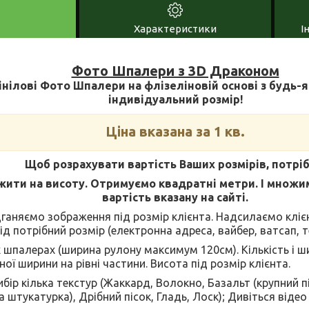
Характеристики
І
Фото Шпалери з 3D Драконом
нілові Фото Шпалери на флізеліновій основі з будь-
індивідуальний розмір!
Ціна вказана за 1 кв.
Щоб розрахувати вартість Ваших розмірів, потріб
ити на висоту. Отримуємо квадратні метри. І множи
вартість вказану на сайті.
дганяємо зображення під розмір клієнта. Надсилаємо клі
ід потрібний розмір (електронна адреса, вайбер, ватсап, те
х шпалерах (ширина рулону максимум 120см). Кількість і 
ної ширини на рівні частини. Висота під розмір клієнта.
бір кілька текстур (Жаккард, Волокно, Базальт (крупний пі
штукатурка), Дрібний пісок, Гладь, Лоск); Дивіться відео