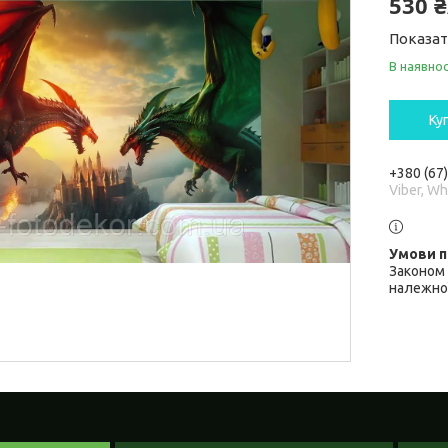
530 
Показат
В наявнос
Ку
+380 (67
Viber, W
Законом 
належної