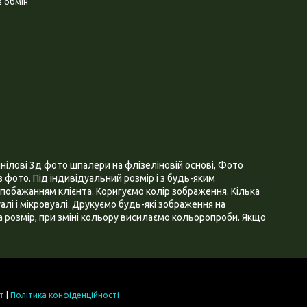
 обмін
нілові 3д фото шпалери на флізеліновій основі, Фото
 фото. Під індивідуальний розмір і з будь-яким
побажанням клієнта. Коригуємо колір зображення. Кілька
алі і мікровуалі. Друкуємо будь-які зображення на
 розмір, при зміні кольору висилаємо кольоропроби. Якщо
т
|
Політика конфіденційності