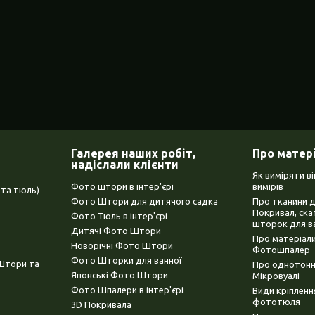
Галерея наших робіт,
Про матер
надіслали клієнти
Як виміряти в
Фото штори в інтер'єрі
вимірів
та тюль)
Фото Штори для дитячого садка
Про тканини 
Покривал, ска
Фото Тюль в інтер'єрі
шторок для в
Дитячі Фото Штори
Про матеріали
Новорічні Фото Штори
Фотошпалер
Фото Шторки для ванної
(Штори та
Про однотонни
Японські Фото Штори
Мікровуалі
Фото Шпалери в інтер'єрі
Види кріплен
фототюля
3D Покривала