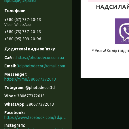
Бровари, Україна
НАДСИЛАЙТЕ
+380 (67) 737-20-13
Viber, WhatsApp
+380 (73) 737-20-13
+380 (95) 509-20-96
* Увага! Колір і в
https://photodecor.com.ua
3d.photodecor@gmail.com
https://m.me/380677372013
@photodecor3d
380677372013
380677372013
Facebook
https://www.facebook.com/3d.photodecor/
Instagram