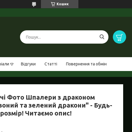
Кошик
ріали
Відгуки
Статті
Повернення та обмін
чі Фото Шпалери з драконом
воний та зелений дракони" - Будь-
розмір! Читаємо опис!