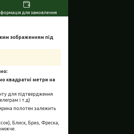
нформація для замовлення
яким зображенням під
но:
мо квадратні метри на
єнту для підтвердження
леграм і т.д)
ширина полотен залежить
сок), Блиск, Бриз, Фреска,
 нижче.