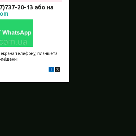
737-20-13 або на
com
бо екрана телефону, планшета
риміщенні!