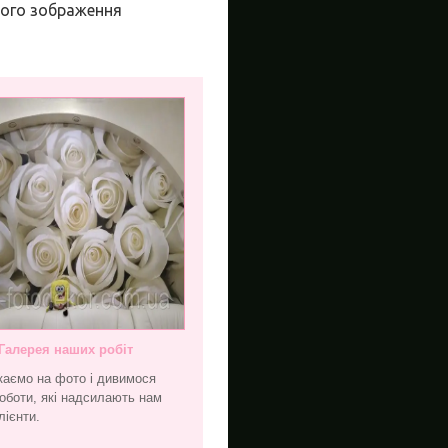
ного зображення
Галерея наших робіт
каємо на фото і дивимося
оботи, які надсилають нам
лієнти.