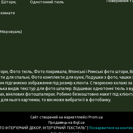
Повернення та
і (Штори,
Однотонний тюль
 кімнати
Мікровуаль)
и, Фото тюль, Фото покривала, Японські і Римські фото штори, Ві
и для спальні, Фото комплекти для кухні, Подушки з фото, чашки з
 підганяємо зображення під розмір клієнта. Створюємо колажі за 
ілька видів текстур для фото шпалер. Відшиває однотонні тюль з ву
х, вінілових фотошпалерах. Робимо безкоштовно макет під клієнта
для нього картинки, то він може вибрати її в фотобанку.
Сайт створений на маркетплейсі
Prom.ua
Продавець на Bigl.ua
ІНТЕРНЕТ МАГАЗИН "3D - ФОТО ІНТЕР’ЄРНИЙ ДЕКОР, ІНТЕР’ЄРНИЙ ТЕКСТИЛЬ" |
Поскаржитися на контен