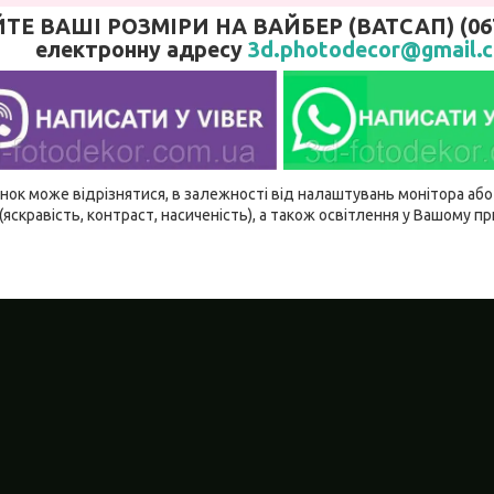
 ВАШІ РОЗМІРИ НА ВАЙБЕР (ВАТСАП) (067)
електронну адресу
3d.photodecor@gmail.
ідтінок може відрізнятися, в залежності від налаштувань монітора а
(яскравість, контраст, насиченість), а також освітлення у Вашому п