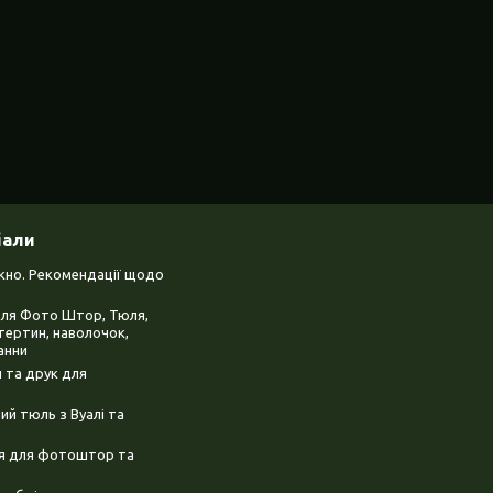
іали
ікно. Рекомендації щодо
для Фото Штор, Тюля,
тертин, наволочок,
анни
 та друк для
й тюль з Вуалі та
ня для фотоштор та