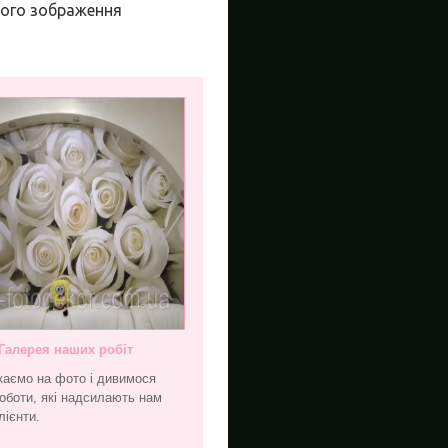
ного зображення
Галерея наших робіт
каємо на фото і дивимося
оботи, які надсилають нам
лієнти.