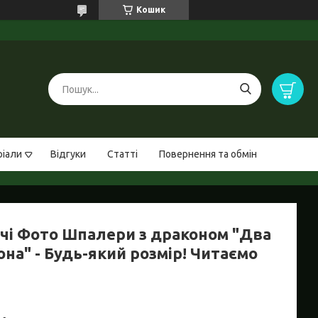
Кошик
ріали
Відгуки
Статті
Повернення та обмін
чі Фото Шпалери з драконом "Два
на" - Будь-який розмір! Читаємо