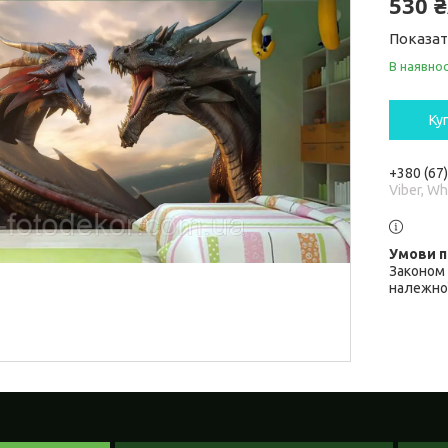
530 
Показат
В наявнос
Ку
+380 (67
Viber, W
Законом 
належної