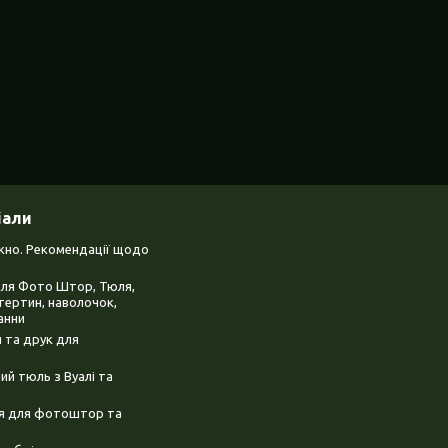
іали
ікно. Рекомендації щодо
для Фото Штор, Тюля,
тертин, наволочок,
анни
 та друк для
й тюль з Вуалі та
ня для фотоштор та