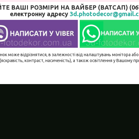
 ВАШІ РОЗМІРИ НА ВАЙБЕР (ВАТСАП) (067)
електронну адресу
3d.photodecor@gmail.
ідтінок може відрізнятися, в залежності від налаштувань монітора а
(яскравість, контраст, насиченість), а також освітлення у Вашому п