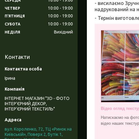
СЕРЕДА
- висилаємо Зруч
10:00
19:00
ЧЕТВЕР
надрукований на 
10:00
19:00
ПʼЯТНИЦЯ
- Термін виготовле
10:00
19:00
СУБОТА
Вихідний
НЕДІЛЯ
Контакти
Ірина
ІНТЕРНЕТ МАГАЗИН "3D - ФОТО
ІНТЕР’ЄРНИЙ ДЕКОР,
Відео огляд тексту
ІНТЕР’ЄРНИЙ ТЕКСТИЛЬ"
Натискаємо на фото
відео наших текстур
вул. Короленко, 72, ТЦ «Ринок на
Київській», Поверх 2, Бутік 1,