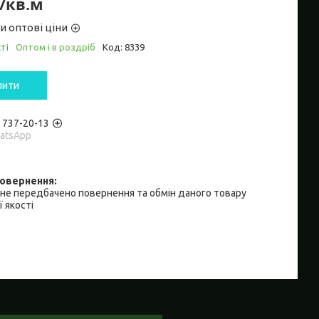
₴/кв.м
и оптові ціни
ті
Оптом і в роздріб
Код:
8339
пити
) 737-20-13
hatsApp
не передбачено повернення та обмін даного товару
 якості