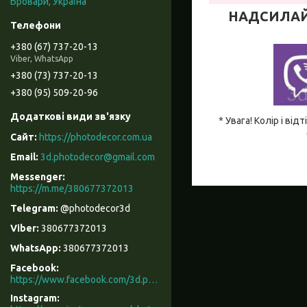
Бровари, Україна
НАДСИЛАЙТЕ
+380 (67) 737-20-13
Viber, WhatsApp
+380 (73) 737-20-13
+380 (95) 509-20-96
* Увага! Колір і в
https://photodecor.com.ua
3d.photodecor@gmail.com
https://m.me/380677372013
@photodecor3d
380677372013
380677372013
Facebook
https://www.facebook.com/3d.photodecor/
Instagram