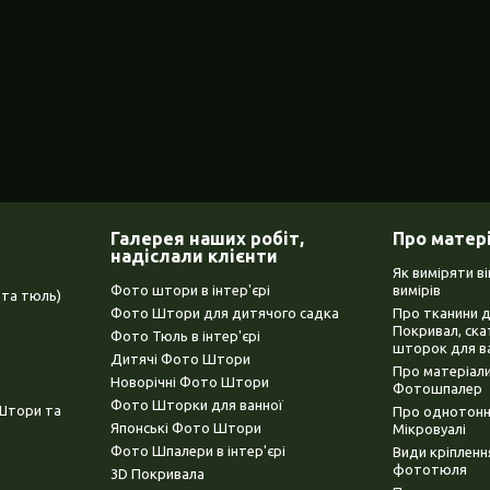
Галерея наших робіт,
Про матер
надіслали клієнти
Як виміряти в
Фото штори в інтер'єрі
вимірів
та тюль)
Фото Штори для дитячого садка
Про тканини 
Покривал, ска
Фото Тюль в інтер'єрі
шторок для в
Дитячі Фото Штори
Про матеріали
Новорічні Фото Штори
Фотошпалер
Фото Шторки для ванної
(Штори та
Про однотонни
Японські Фото Штори
Мікровуалі
Фото Шпалери в інтер'єрі
Види кріплен
фототюля
3D Покривала