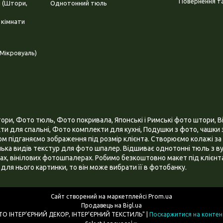
Повернення та
і (Штори,
Однотонний тюль
 кімнати
Мікровуаль)
и, Фото тюль, Фото покривала, Японські і Римські фото штори, Ві
и для спальні, Фото комплекти для кухні, Подушки з фото, чашки з
 підганяємо зображення під розмір клієнта. Створюємо колажі за 
ілька видів текстур для фото шпалер. Відшиває однотонні тюль з ву
х, вінілових фотошпалерах. Робимо безкоштовно макет під клієнта
для нього картинки, то він може вибрати її в фотобанку.
Сайт створений на маркетплейсі
Prom.ua
Продавець на Bigl.ua
ІНТЕРНЕТ МАГАЗИН "3D - ФОТО ІНТЕР’ЄРНИЙ ДЕКОР, ІНТЕР’ЄРНИЙ ТЕКСТИЛЬ" |
Поскаржитися на контен