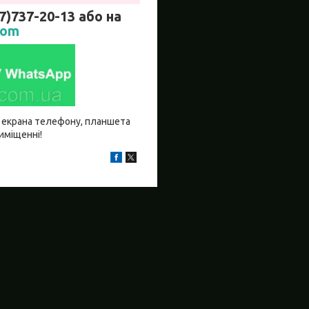
737-20-13 або на
com
бо екрана телефону, планшета
риміщенні!