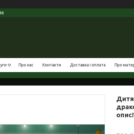
96
луги
Про нас
Контакти
Доставка і оплата
Про мате
Дитя
драко
опис!