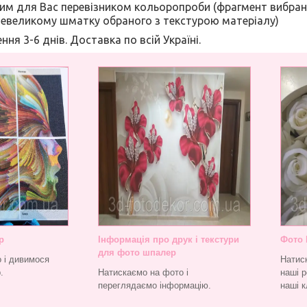
ним для Вас перевізником кольоропроби (фрагмент вибра
невеликому шматку обраного з текстурою матеріалу)
ння 3-6 днів. Доставка по всій Україні.
р
Інформація про друк і текстури
Фото 
для фото шпалер
 і дивимося
Натис
.
Натискаємо на фото і
наші р
переглядаємо інформацію.
наші к