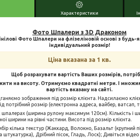
Характеристики
І
Фото Шпалери з 3D Драконом
нілові Фото Шпалери на флізеліновій основі з будь-
індивідуальний розмір!
Ціна вказана за 1 кв.
Щоб розрахувати вартість Ваших розмірів, потріб
ити на висоту. Отримуємо квадратні метри. І множи
вартість вказану на сайті.
дганяємо зображення під розмір клієнта. Надсилаємо клі
ід потрібний розмір (електронна адреса, вайбер, ватсап, те
х шпалерах (ширина рулону максимум 120см). Кількість і 
ної ширини на рівні частини. Висота під розмір клієнта.
бір кілька текстур (Жаккард, Волокно, Базальт (крупний пі
штукатурка), Дрібний пісок, Гладь, Лоск); Дивіться відео