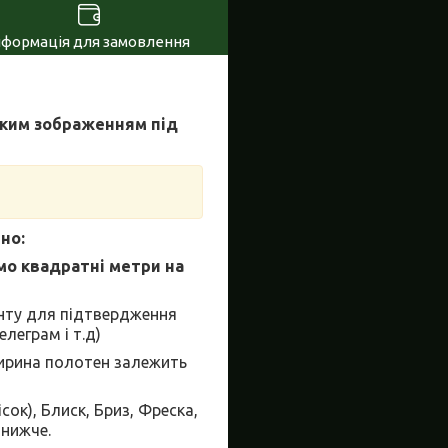
нформація для замовлення
яким зображенням під
но:
мо квадратні метри на
єнту для підтвердження
леграм і т.д)
ширина полотен залежить
сок), Блиск, Бриз, Фреска,
 нижче.