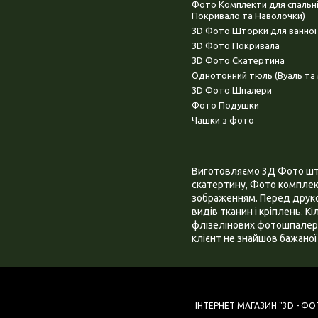
Фото Комплекти для спальн
Покривало та Наволочки)
3D Фото Шторки для ванної
3D Фото Покривала
3D Фото Скатертина
Однотонний тюль (Вуаль та 
3D Фото Шпалери
Фото Подушки
Чашки з фото
Виготовляємо 3Д Фото штор
скатертину, Фото комплект
зображенням. Перед друком
видів тканин і кріплень. К
флізелінових фотошпалера
клієнт не знайшов бажаної 