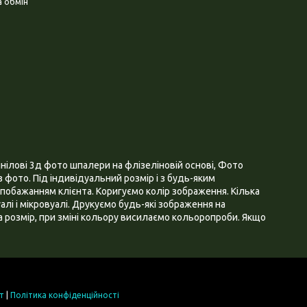
 обмін
нілові 3д фото шпалери на флізеліновій основі, Фото
 фото. Під індивідуальний розмір і з будь-яким
побажанням клієнта. Коригуємо колір зображення. Кілька
алі і мікровуалі. Друкуємо будь-які зображення на
 розмір, при зміні кольору висилаємо кольоропроби. Якщо
т
|
Політика конфіденційності