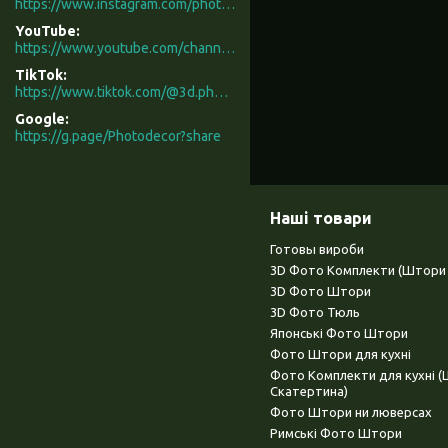
https://www.instagram.com/photodecor.com.ua/
YouTube
https://www.youtube.com/channel/UCXCUerfqRY1Pw7-IptdbqyA/videos
TikTok
https://www.tiktok.com/@3d.photodecor?is_from_webapp=1&sender_device=pc
Google
https://g.page/Photodecor?share
Наші товари
Готовы вироби
3D Фото Комплекти (Штори 
3D Фото Штори
3D Фото Тюль
Японські Фото Штори
Фото Штори для кухні
Фото Комплекти для кухні 
Скатертина)
Фото Штори ни люверсах
Римські Фото Штори