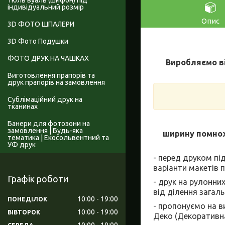
Тюль вуаль (шифон) під
індивідуальний розмір
Опис
3D ФОТО ШПАЛЕРИ
3D Фото Подушки
ФОТО ДРУК НА ЧАШКАХ
Виробляємо ві
Виготовлення прапорів та
друк прапорів на замовлення
Сублімаційний друк на
тканинах
Банери для фотозони на
замовлення | Будь-яка
ширину помнож
тематика | Екосольвентний та
УФ друк
- перед друком пі
варіанти макетів п
Графік роботи
- друк на рулонни
від ділення загаль
10:00
19:00
ПОНЕДІЛОК
- пропонуємо на ви
10:00
19:00
ВІВТОРОК
Деко (Декоративна 
10:00
19:00