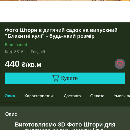
Фото Штори в дитячий садок на випускний
"Блакитні кулі" - будь-який розмір
В наявності
Код: 8316
Роздріб
440
₴/кв.м
Купити
Опис
Характеристики
Доставка
Оплата
Умови п
Опис
Виготовляємо 3D Фото Штори для