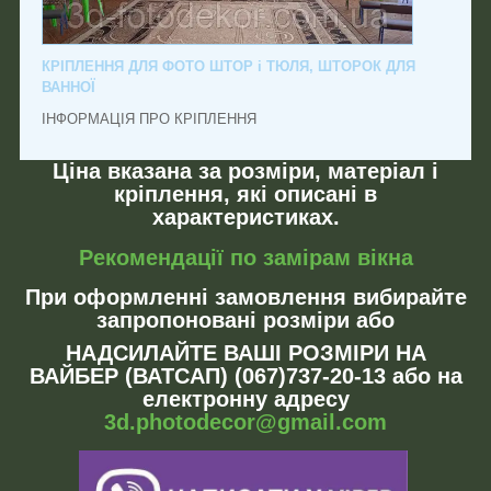
КРІПЛЕННЯ ДЛЯ ФОТО ШТОР і ТЮЛЯ, ШТОРОК ДЛЯ
ВАННОЇ
ІНФОРМАЦІЯ ПРО КРІПЛЕННЯ
Ціна вказана за розміри, матеріал і
кріплення, які описані в
характеристиках.
Рекомендації по замірам вікна
При оформленні замовлення вибирайте
запропоновані розміри або
НАДСИЛАЙТЕ ВАШІ РОЗМІРИ НА
ВАЙБЕР (ВАТСАП) (067)737-20-13 або на
електронну адресу
3d.photodecor@gmail.com