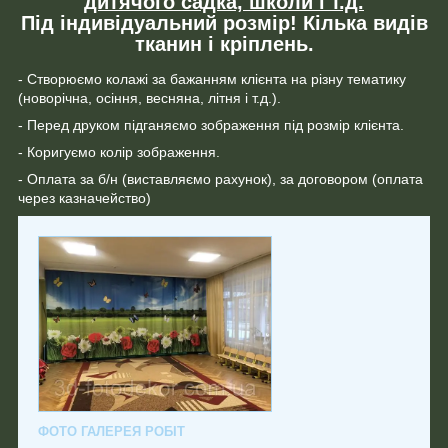
дитячого садка, школи і т.д.
Під індивідуальний розмір! Кілька видів
тканин і кріплень.
- Створюємо колажі за бажанням клієнта на різну тематику
(новорічна, осіння, весняна, літня і т.д.).
- Перед друком підганяємо зображення під розмір клієнта.
- Коригуємо колір зображення.
- Оплата за б/н (виставляємо рахунок), за договором (оплата
через казначейство)
ФОТО ГАЛЕРЕЯ РОБІТ