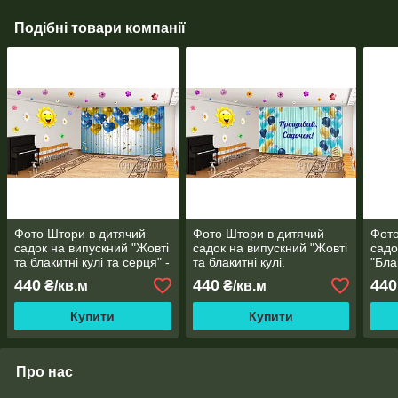
Подібні товари компанії
Фото Штори в дитячий
Фото Штори в дитячий
Фото
садок на випускний "Жовті
садок на випускний "Жовті
садо
та блакитні кулі та серця" -
та блакитні кулі.
"Бла
будь-який розмір
Прощавай дитячий садок"
серц
440
440
440
₴/кв.м
₴/кв.м
- будь-який розмір
Купити
Купити
Про нас