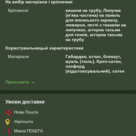
На вибір матеріали і кріплення:
Кріплення:
кишеня на трубу, Липучка
(м’яка частина) на панель
для японського карнизу,
люверси, петлі з тканини на
липучках, шторна тасьма
для гачків, шторна тасьма
на трубу
Користувальницькі характеристики
Матеріали
Габардин, атлас, блекаут,
вуаль (тюль), Креп-сатин,
оксфорд
(відштовхувальний), сатен
Приховати
Умови доставки
Нова Пошта
Укрпошта
Meest ПОШТА