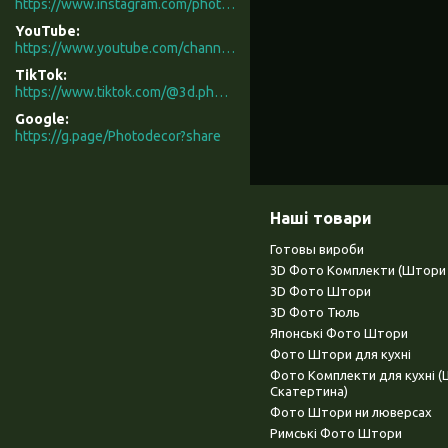
https://www.instagram.com/photodecor.com.ua/
YouTube
https://www.youtube.com/channel/UCXCUerfqRY1Pw7-IptdbqyA/videos
TikTok
https://www.tiktok.com/@3d.photodecor?is_from_webapp=1&sender_device=pc
Google
https://g.page/Photodecor?share
Наші товари
Готовы вироби
3D Фото Комплекти (Штори 
3D Фото Штори
3D Фото Тюль
Японські Фото Штори
Фото Штори для кухні
Фото Комплекти для кухні 
Скатертина)
Фото Штори ни люверсах
Римські Фото Штори