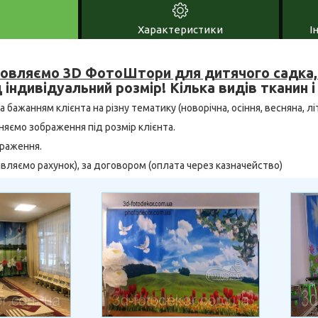
Характеристики
І
овляємо 3D ФотоШтори для дитячого садка, ш
 індивідуальний розмір! Кілька видів тканин і
бажанням клієнта на різну тематику (новорічна, осіння, весняна, літн
няємо зображення під розмір клієнта.
браження.
тавляємо рахунок), за договором (оплата через казначейство)