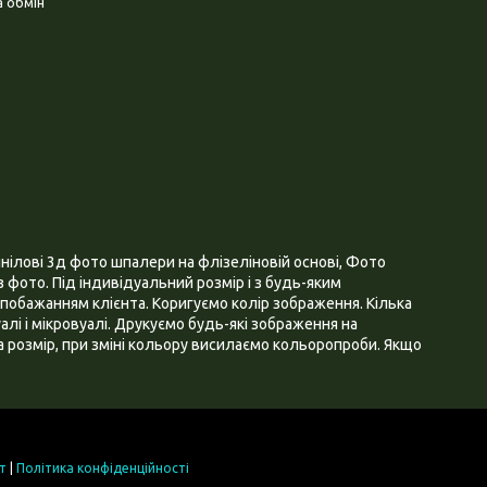
 обмін
нілові 3д фото шпалери на флізеліновій основі, Фото
 фото. Під індивідуальний розмір і з будь-яким
побажанням клієнта. Коригуємо колір зображення. Кілька
алі і мікровуалі. Друкуємо будь-які зображення на
 розмір, при зміні кольору висилаємо кольоропроби. Якщо
т
|
Політика конфіденційності