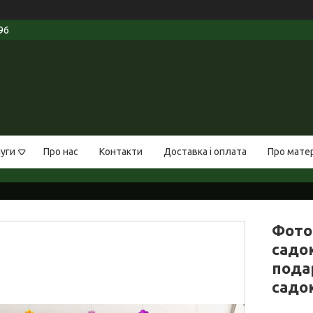
96
луги
Про нас
Контакти
Доставка і оплата
Про мате
Фото
садок
пода
садок