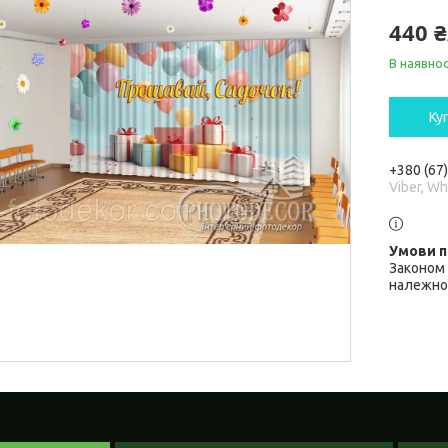
440 
В наявнос
Ку
+380 (67
Viber, W
Законом 
належної