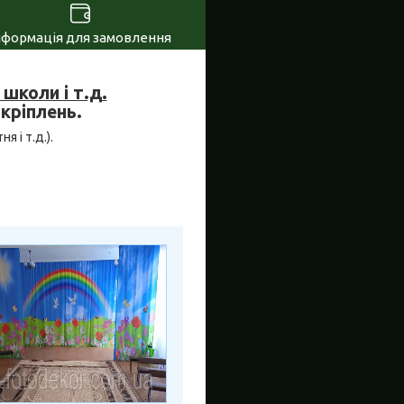
нформація для замовлення
коли і т.д.
 кріплень.
я і т.д.).