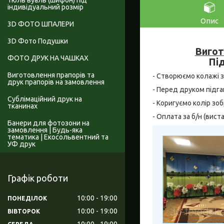
Тюль вуаль (шифон) під
індивідуальний розмір
Опис
3D ФОТО ШПАЛЕРИ
3D Фото Подушки
Вигот
ФОТО ДРУК НА ЧАШКАХ
Під
Виготовлення прапорів та
- Створюємо колажі за 
друк прапорів на замовлення
- Перед друком підга
Сублімаційний друк на
- Коригуємо колір зо
тканинах
- Оплата за б/н (вис
Банери для фотозони на
замовлення | Будь-яка
тематика | Екосольвентний та
УФ друк
Графік роботи
10:00
19:00
ПОНЕДІЛОК
10:00
19:00
ВІВТОРОК
10:00
19:00