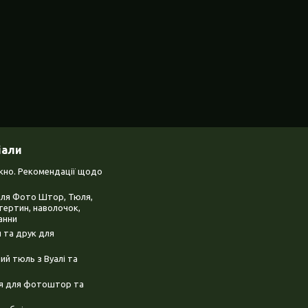
іали
ікно. Рекомендації щодо
для Фото Штор, Тюля,
тертин, наволочок,
анни
 та друк для
й тюль з Вуалі та
ня для фотоштор та