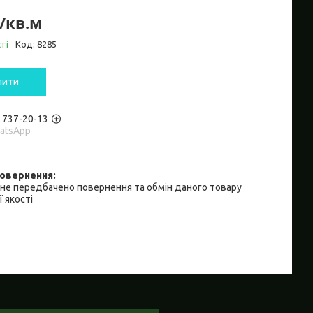
₴/кв.м
ті
Код:
8285
пити
) 737-20-13
hatsApp
не передбачено повернення та обмін даного товару
 якості