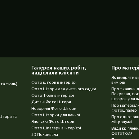
Галерея наших робіт,
Про матер
надіслали клієнти
Як виміряти в
Фото штори в інтер'єрі
вимірів
та тюль)
Фото Штори для дитячого садка
Про тканини 
Покривал, ска
Фото Тюль в інтер'єрі
шторок для в
Дитячі Фото Штори
Про матеріали
Новорічні Фото Штори
Фотошпалер
Фото Шторки для ванної
(Штори та
Про однотонни
Японські Фото Штори
Мікровуалі
Фото Шпалери в інтер'єрі
Види кріплен
фототюля
3D Покривала