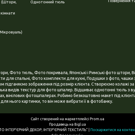
Повернення та
і (Штори,
Однотонний тюль
 кімнати
Мікровуаль)
и, Фото тюль, Фото покривала, Японські і Римські фото штори, Ві
и для спальні, Фото комплекти для кухні, Подушки з фото, чашки з
 підганяємо зображення під розмір клієнта. Створюємо колажі за 
ілька видів текстур для фото шпалер. Відшиває однотонні тюль з ву
х, вінілових фотошпалерах. Робимо безкоштовно макет під клієнта
для нього картинки, то він може вибрати її в фотобанку.
Сайт створений на маркетплейсі
Prom.ua
Продавець на Bigl.ua
ІНТЕРНЕТ МАГАЗИН "3D - ФОТО ІНТЕР’ЄРНИЙ ДЕКОР, ІНТЕР’ЄРНИЙ ТЕКСТИЛЬ" |
Поскаржитися на контен