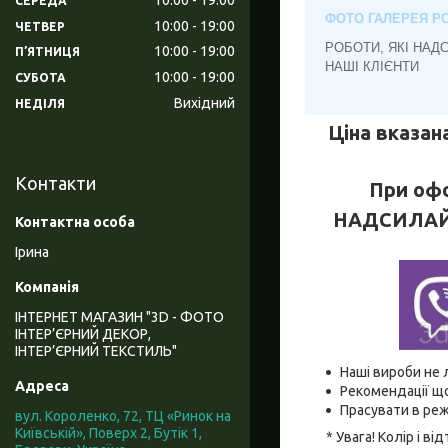
СЕРЕДА
ФОТО ГАЛЕРЕЯ РО
10:00
19:00
ЧЕТВЕР
РОБОТИ, ЯКІ НАД
10:00
19:00
ПʼЯТНИЦЯ
НАШІ КЛІЄНТИ
10:00
19:00
СУБОТА
Вихідний
НЕДІЛЯ
Ціна вказана
Контакти
При офо
НАДСИЛАЙТЕ
Ірина
ІНТЕРНЕТ МАГАЗИН "3D - ФОТО
ІНТЕР’ЄРНИЙ ДЕКОР,
ІНТЕР’ЄРНИЙ ТЕКСТИЛЬ"
Наші вироби не 
Рекомендації що
Прасувати в реж
вул. Короленко, 72, ТЦ «Ринок на
Київській», Поверх 2, Бутік 1,
* Увага! Колір і 