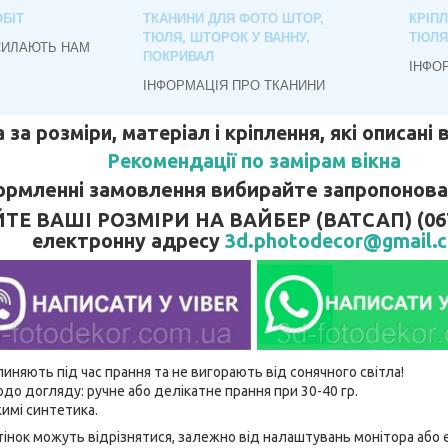
БІТ
ТКАНИНИ ДЛЯ ФОТО ШТОР,
КРІП
ТЮЛЯ, ШТОРОК У ВАННУ,
ТЮЛЯ
СИЛАЮТЬ НАМ
ПОКРИВАЛ
ІНФО
ІНФОРМАЦІЯ ПРО ТКАНИНИ
 за розміри, матеріал і кріплення, які описані
Рекомендації по замірам вікна
рмленні замовлення вибирайте запропонован
 ВАШІ РОЗМІРИ НА ВАЙБЕР (ВАТСАП) (067)
електронну адресу
3d.photodecor@gmail.
линяють під час прання та не вигорають від сонячного світла!
до догляду: ручне або делікатне прання при 30-40 гр.
имі синтетика.
відтінок можуть відрізнятися, залежно від налаштувань монітора аб