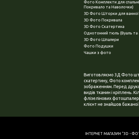
Фото Комплекти для спальн
Покривало та Наволочки)
3D Фото Шторки для ванної
3D Фото Покривала
3D Фото Скатертина
Однотонний тюль (Вуаль та 
3D Фото Шпалери
Фото Подушки
Чашки з фото
Виготовляємо 3Д Фото штор
скатертину, Фото комплект
зображенням. Перед друком
видів тканин і кріплень. К
флізелінових фотошпалера
клієнт не знайшов бажаної 