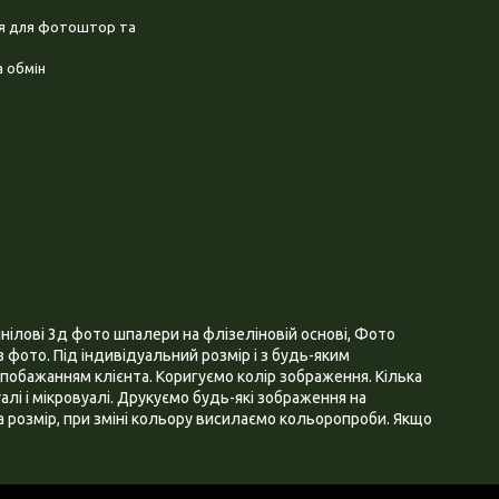
ня для фотоштор та
 обмін
нілові 3д фото шпалери на флізеліновій основі, Фото
 фото. Під індивідуальний розмір і з будь-яким
побажанням клієнта. Коригуємо колір зображення. Кілька
алі і мікровуалі. Друкуємо будь-які зображення на
 розмір, при зміні кольору висилаємо кольоропроби. Якщо