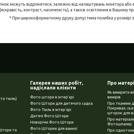
відтінок можуть відрізнятися, залежно від налаштувань монітора аб
(яскравість, контраст, насиченість), а також освітлення в Вашому п
* При широкоформатному друку допустима похибка у розмірі 
Галерея наших робіт,
Про матер
надіслали клієнти
Як виміряти в
Фото штори в інтер'єрі
вимірів
та тюль)
Фото Штори для дитячого садка
Про тканини 
Покривал, ска
Фото Тюль в інтер'єрі
шторок для в
Дитячі Фото Штори
Про матеріали
Новорічні Фото Штори
Фотошпалер
Фото Шторки для ванної
(Штори та
Про однотонни