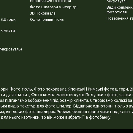
Японські Фото Штори
Мікровуалі
Фото Шпалери в інтер'єрі
Види кріплен
фототюля
3D Покривала
Повернення та
і (Штори,
Однотонний тюль
 кімнати
Мікровуаль)
и, Фото тюль, Фото покривала, Японські і Римські фото штори, Ві
и для спальні, Фото комплекти для кухні, Подушки з фото, чашки з
 підганяємо зображення під розмір клієнта. Створюємо колажі за 
ілька видів текстур для фото шпалер. Відшиває однотонні тюль з ву
х, вінілових фотошпалерах. Робимо безкоштовно макет під клієнта
для нього картинки, то він може вибрати її в фотобанку.