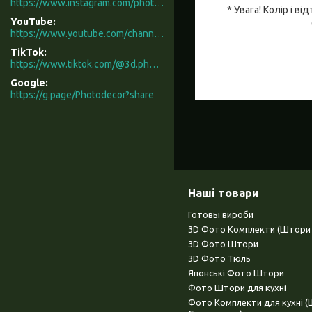
https://www.instagram.com/photodecor.com.ua/
* Увага! Колір і 
YouTube
https://www.youtube.com/channel/UCXCUerfqRY1Pw7-IptdbqyA/videos
TikTok
https://www.tiktok.com/@3d.photodecor?is_from_webapp=1&sender_device=pc
Google
https://g.page/Photodecor?share
Наші товари
Готовы вироби
3D Фото Комплекти (Штори 
3D Фото Штори
3D Фото Тюль
Японські Фото Штори
Фото Штори для кухні
Фото Комплекти для кухні 