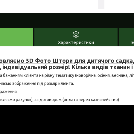
Характеристики
І
овляємо 3D Фото Штори для дитячого садка, 
 індивідуальний розмір! Кілька видів тканин і
бажанням клієнта на різну тематику (новорічна, осіння, весняна, літн
няємо зображення під розмір клієнта.
браження.
тавляємо рахунок), за договором (оплата через казначейство)