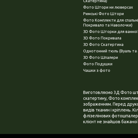
Скатертина)
Фото Штори ни люверсах
Римські Фото Штори
Фото Комплекти для спальн
Покривало та Наволочки)
3D Фото Шторки для ванної
3D Фото Покривала
3D Фото Скатертина
Однотонний тюль (Вуаль та 
3D Фото Шпалери
Фото Подушки
Чашки з фото
Виготовляємо 3Д Фото штор
скатертину, Фото комплект
зображенням. Перед друком
видів тканин і кріплень. К
флізелінових фотошпалера
клієнт не знайшов бажаної 