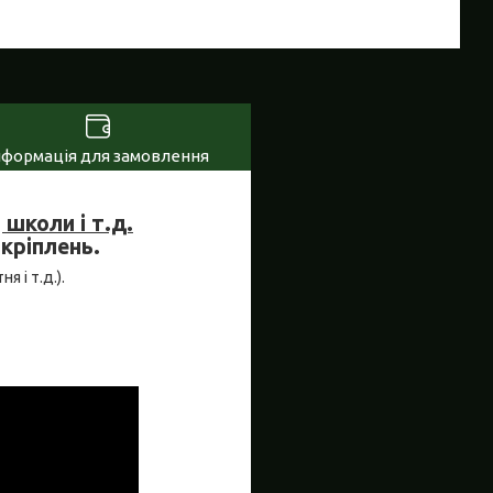
нформація для замовлення
школи і т.д.
 кріплень.
я і т.д.).