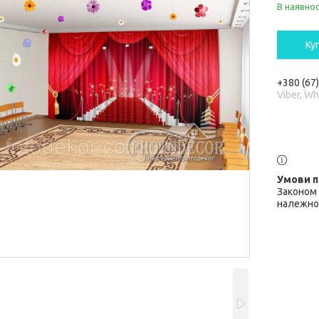
В наявнос
Ку
+380 (67
Viber, W
Законом 
належної