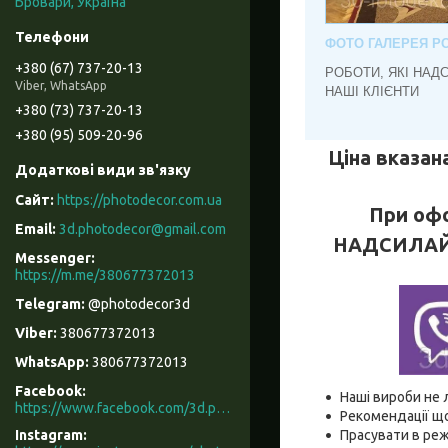
Бровари, Україна
ФОТО ГАЛЕРЕЯ РО
+380 (67) 737-20-13
РОБОТИ, ЯКІ НАД
Viber, WhatsApp
НАШІ КЛІЄНТИ
+380 (73) 737-20-13
+380 (95) 509-20-96
Ціна вказана
https://photodecor.com.ua
При офо
3d.photodecor@gmail.com
НАДСИЛАЙТЕ
https://m.me/380677372013
@photodecor3d
380677372013
380677372013
Facebook
Наші вироби не 
https://www.facebook.com/3d.photodecor/
Рекомендації що
Instagram
Прасувати в реж