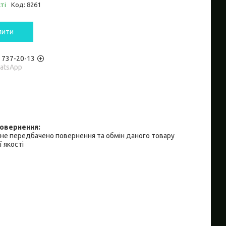
ті
Код:
8261
пити
) 737-20-13
hatsApp
не передбачено повернення та обмін даного товару
 якості