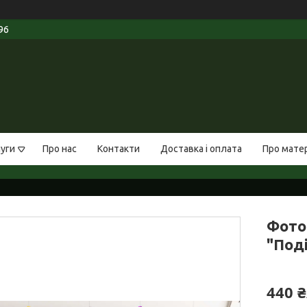
96
луги
Про нас
Контакти
Доставка і оплата
Про мате
Фото
"Поді
440 