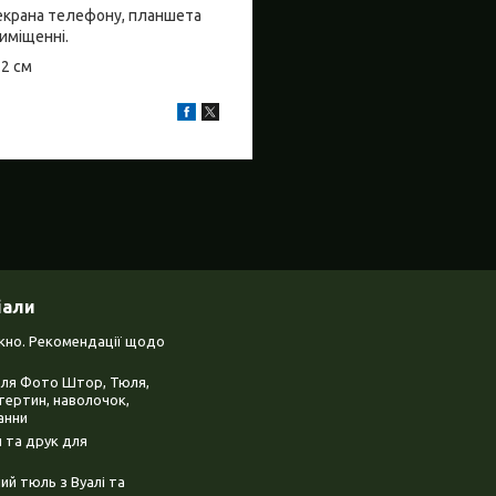
о екрана телефону, планшета
риміщенні.
±2 см
іали
ікно. Рекомендації щодо
для Фото Штор, Тюля,
тертин, наволочок,
анни
 та друк для
й тюль з Вуалі та