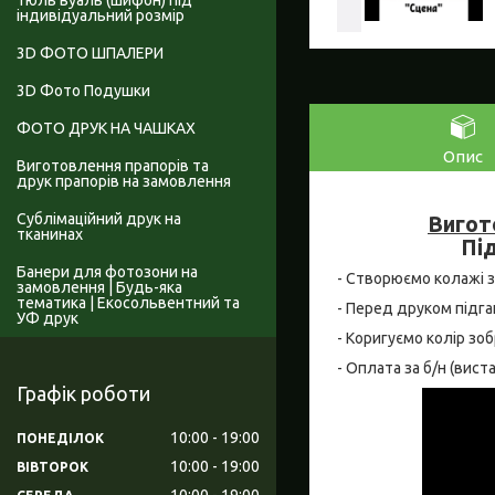
Тюль вуаль (шифон) під
індивідуальний розмір
3D ФОТО ШПАЛЕРИ
3D Фото Подушки
ФОТО ДРУК НА ЧАШКАХ
Опис
Виготовлення прапорів та
друк прапорів на замовлення
Сублімаційний друк на
Вигот
тканинах
Під
Банери для фотозони на
- Створюємо колажі за 
замовлення | Будь-яка
тематика | Екосольвентний та
- Перед друком підга
УФ друк
- Коригуємо колір зо
- Оплата за б/н (вис
Графік роботи
10:00
19:00
ПОНЕДІЛОК
10:00
19:00
ВІВТОРОК
10:00
19:00