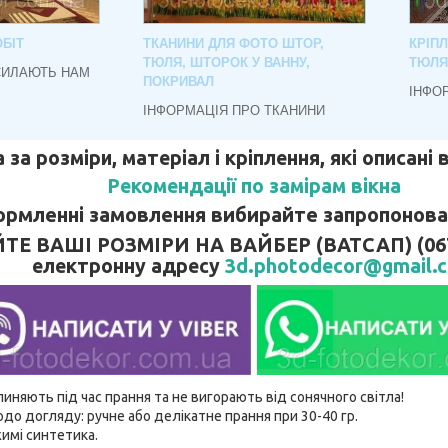
БІТ
ТКАНИНИ ДЛЯ ФОТО ШТОР,
КРІП
ТЮЛЯ, ШТОРОК У ВАННУ,
ТЮЛЯ
СИЛАЮТЬ НАМ
ПОКРИВАЛ
ІНФО
ІНФОРМАЦІЯ ПРО ТКАНИНИ
 за розміри, матеріал і кріплення, які описані
Рекомендації по замірам вікна
рмленні замовлення вибирайте запропонован
 ВАШІ РОЗМІРИ НА ВАЙБЕР (ВАТСАП) (067)
електронну адресу
3d.photodecor@gmail.
линяють під час прання та не вигорають від сонячного світла!
до догляду: ручне або делікатне прання при 30-40 гр.
имі синтетика.