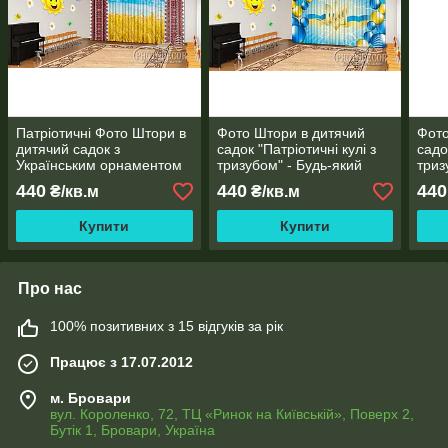
Патріотичні Фото Штори в
Фото Штори в дитячий
Фото
дитячий садок з
садок "Патріотичні кулі з
садо
Українським орнаментом
тризубом" - Будь-який
триз
та поле пшениці - Будь-
розмір! Читаємо опис!
Будь
440
440
440
₴/кв.м
₴/кв.м
який розмір! Читаємо
Чита
опис!
Купити
Купити
Про нас
100% позитивних з 15 відгуків за рік
Працює з 17.07.2012
м. Бровари
вул. Короленко, 72, ТЦ «Ринок на Київській», Поверх 2,
Бутік 1, Бровари, Україна