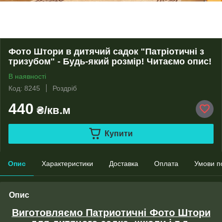
Фото Штори в дитячий садок "Патріотичні з
тризубом" - Будь-який розмір! Читаємо опис!
В наявності
Код: 8245
Роздріб
440
₴/кв.м
Купити
Опис
Характеристики
Доставка
Оплата
Умови п
Опис
Виготовляємо Патриотичні Фото Штори