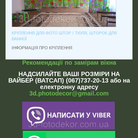
КРІПЛЕННЯ ДЛЯ ФОТО ШТОР і ТЮЛЯ, ШТОРОК ДЛЯ
ВАННОЇ
ІНФОРМАЦІЯ ПРО КРІПЛЕННЯ
Рекомендації по замірам вікна
НАДСИЛАЙТЕ ВАШІ РОЗМІРИ НА
ВАЙБЕР (ВАТСАП) (067)737-20-13 або на
електронну адресу
3d.photodecor@gmail.com