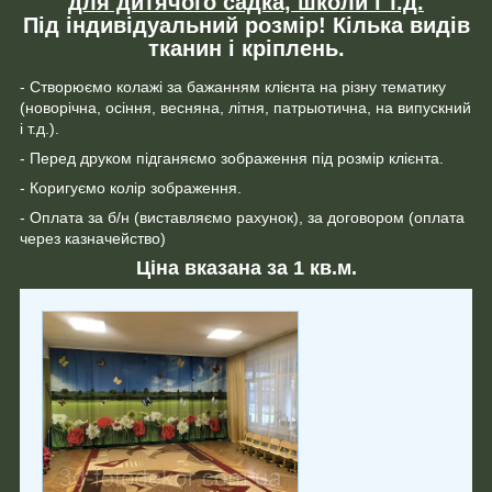
для дитячого садка, школи і т.д.
Під індивідуальний розмір! Кілька видів
тканин і кріплень.
- Створюємо колажі за бажанням клієнта на різну тематику
(новорічна, осіння, весняна, літня, патрыотична, на випускний
і т.д.).
- Перед друком підганяємо зображення під розмір клієнта.
- Коригуємо колір зображення.
- Оплата за б/н (виставляємо рахунок), за договором (оплата
через казначейство)
Ціна вказана за 1 кв.м.