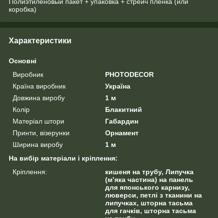
Полиэтиленовый пакет + упаковка + стрейч пленка (или
коробка)
Характеристики
Основні
Виробник
PHOTODECOR
Країна виробник
Україна
Довжина виробу
1 м
Колір
Блакитний
Матеріал штори
Габардин
Принти, візерунки
Орнамент
Ширина виробу
1 м
На вибір матеріали і кріплення:
Кріплення:
кишеня на трубу, Липучка
(м’яка частина) на панель
для японського карнизу,
люверси, петлі з тканини на
липучках, шторна тасьма
для гачків, шторна тасьма