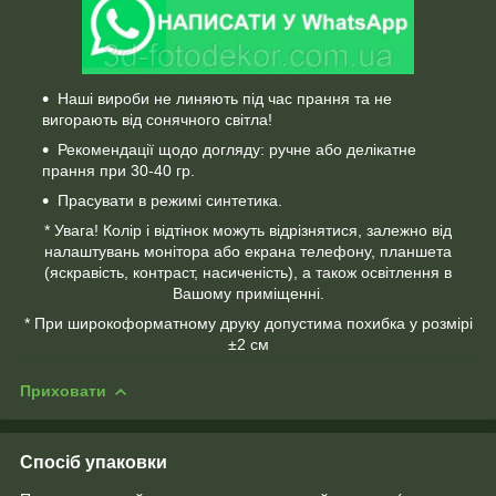
Наші вироби не линяють під час прання та не
вигорають від сонячного світла!
Рекомендації щодо догляду: ручне або делікатне
прання при 30-40 гр.
Прасувати в режимі синтетика.
* Увага! Колір і відтінок можуть відрізнятися, залежно від
налаштувань монітора або екрана телефону, планшета
(яскравість, контраст, насиченість), а також освітлення в
Вашому приміщенні.
* При широкоформатному друку допустима похибка у розмірі
±2 см
Приховати
Спосіб упаковки