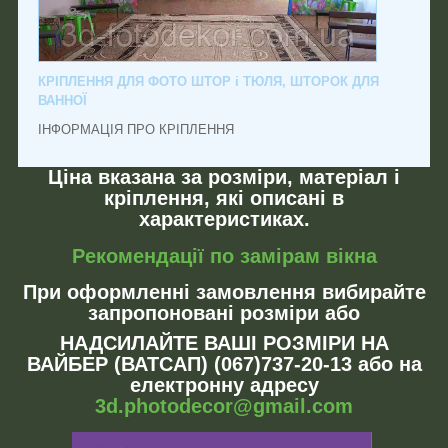
КРІПЛЕННЯ ДЛЯ ФОТО ШТОР і ТЮЛЯ, ШТОРОК ДЛЯ
ВАННОЇ
ІНФОРМАЦІЯ ПРО КРІПЛЕННЯ
Ціна вказана за розміри, матеріал і
кріплення, які описані в
характеристиках.
Рекомендації по замірам вікна
При оформленні замовлення вибирайте
запропоновані розміри або
НАДСИЛАЙТЕ ВАШІ РОЗМІРИ НА
ВАЙБЕР (ВАТСАП) (067)737-20-13 або на
електронну адресу
3d.photodecor@gmail.com