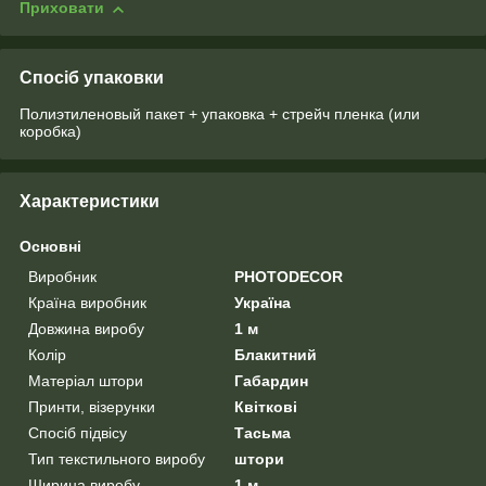
Приховати
Спосіб упаковки
Полиэтиленовый пакет + упаковка + стрейч пленка (или
коробка)
Характеристики
Основні
Виробник
PHOTODECOR
Країна виробник
Україна
Довжина виробу
1 м
Колір
Блакитний
Матеріал штори
Габардин
Принти, візерунки
Квіткові
Спосіб підвісу
Тасьма
Тип текстильного виробу
штори
Ширина виробу
1 м