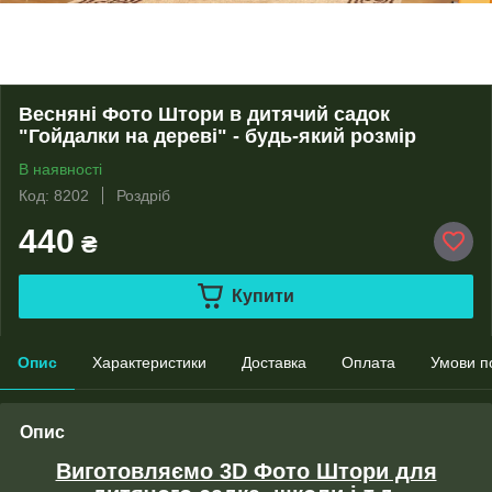
Весняні Фото Штори в дитячий садок
"Гойдалки на дереві" - будь-який розмір
В наявності
Код: 8202
Роздріб
440
₴
Купити
Опис
Характеристики
Доставка
Оплата
Умови п
Опис
Виготовляємо 3D Фото Штори для