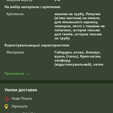
На вибір матеріали і кріплення:
Кріплення:
кишеня на трубу, Липучка
(м’яка частина) на панель
для японського карнизу,
люверси, петлі з тканини на
липучках, шторна тасьма
для гачків, шторна тасьма
на трубу
Користувальницькі характеристики
Матеріали
Габардин, атлас, блекаут,
вуаль (тюль), Креп-сатин,
оксфорд
(відштовхувальний), сатен
Приховати
Умови доставки
Нова Пошта
Укрпошта