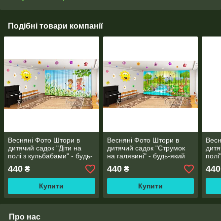
Подібні товари компанії
Весняні Фото Штори в
Весняні Фото Штори в
Весн
дитячий садок "Діти на
дитячий садок "Струмок
дитя
полі з кульбабами" - будь-
на галявині" - будь-який
полі
який розмір
розмір
440
440
440
₴
₴
Купити
Купити
Про нас