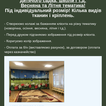
дитячого садка, школи і т.д.
Весняна та Літня тематика!
Під індивідуальний розмір! Кілька видів
тканин і кріплень.
- Створюємо колажі за бажанням клієнта на різну тематику
(новорічна, осіння, весняна, літня і т.д.).
- Перед друком підганяємо зображення під розмір клієнта.
- Коригуємо колір зображення.
- Оплата за б/н (виставляємо рахунок), за договором (оплата
через казначейство)