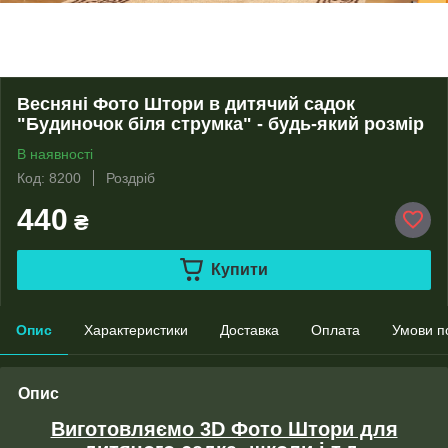
Весняні Фото Штори в дитячий садок
"Будиночок біля струмка" - будь-який розмір
В наявності
Код: 8200
Роздріб
440
₴
Купити
Опис
Характеристики
Доставка
Оплата
Умови п
Опис
Виготовляємо 3D Фото Штори для