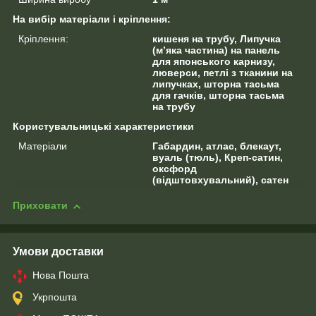
На вибір матеріали і кріплення:
Кріплення:
кишеня на трубу, Липучка
(м’яка частина) на панель
для японського карнизу,
люверси, петлі з тканини на
липучках, шторна тасьма
для гачків, шторна тасьма
на трубу
Користувальницькі характеристики
Матеріали
Габардин, атлас, блекаут,
вуаль (тюль), Креп-сатин,
оксфорд
(відштовхувальний), сатен
Приховати
Умови доставки
Нова Пошта
Укрпошта