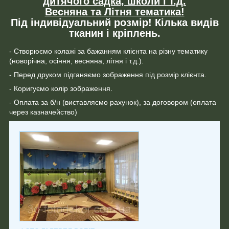
дитячого садка, школи і т.д.
Весняна та Літня тематика!
Під індивідуальний розмір! Кілька видів
тканин і кріплень.
- Створюємо колажі за бажанням клієнта на різну тематику
(новорічна, осіння, весняна, літня і т.д.).
- Перед друком підганяємо зображення під розмір клієнта.
- Коригуємо колір зображення.
- Оплата за б/н (виставляємо рахунок), за договором (оплата
через казначейство)