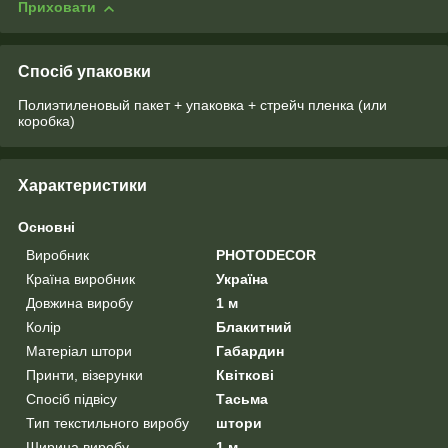
Приховати
Спосіб упаковки
Полиэтиленовый пакет + упаковка + стрейч пленка (или
коробка)
Характеристики
Основні
Виробник
PHOTODECOR
Країна виробник
Україна
Довжина виробу
1 м
Колір
Блакитний
Матеріал штори
Габардин
Принти, візерунки
Квіткові
Спосіб підвісу
Тасьма
Тип текстильного виробу
штори
Ширина виробу
1 м