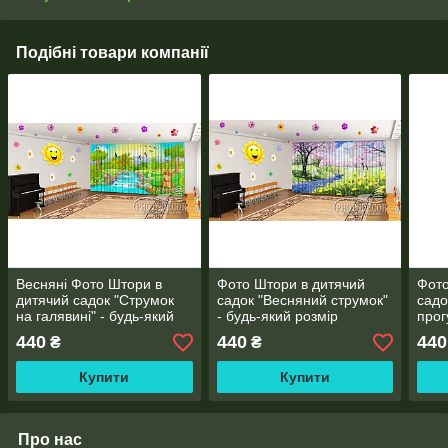
Подібні товари компанії
Весняні Фото Штори в
Фото Штори в дитячий
Фото
дитячий садок "Струмок
садок "Весняний струмок"
садо
на галявині" - будь-який
- будь-який розмір
прог
розмір
будь
440
440
440
₴
₴
Купити
Купити
Про нас