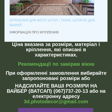
КРІПЛЕННЯ ДЛЯ ФОТО ШТОР і ТЮЛЯ, ШТОРОК ДЛЯ
ВАННОЇ
ІНФОРМАЦІЯ ПРО КРІПЛЕННЯ
Ціна вказана за розміри, матеріал і
кріплення, які описані в
характеристиках.
Рекомендації по замірам вікна
При оформленні замовлення вибирайте
запропоновані розміри або
НАДСИЛАЙТЕ ВАШІ РОЗМІРИ НА
ВАЙБЕР (ВАТСАП) (067)737-20-13 або на
електронну адресу
3d.photodecor@gmail.com