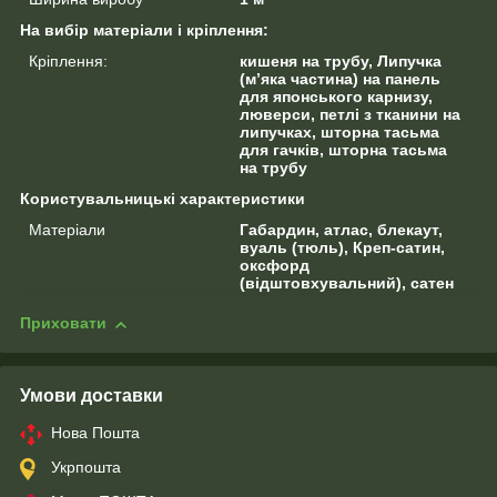
На вибір матеріали і кріплення:
Кріплення:
кишеня на трубу, Липучка
(м’яка частина) на панель
для японського карнизу,
люверси, петлі з тканини на
липучках, шторна тасьма
для гачків, шторна тасьма
на трубу
Користувальницькі характеристики
Матеріали
Габардин, атлас, блекаут,
вуаль (тюль), Креп-сатин,
оксфорд
(відштовхувальний), сатен
Приховати
Умови доставки
Нова Пошта
Укрпошта