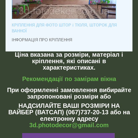
КРІПЛЕННЯ ДЛЯ ФОТО ШТОР і ТЮЛЯ, ШТОРОК ДЛЯ
ВАННОЇ
ІНФОРМАЦІЯ ПРО КРІПЛЕННЯ
Ціна вказана за розміри, матеріал і
кріплення, які описані в
характеристиках.
Рекомендації по замірам вікна
При оформленні замовлення вибирайте
запропоновані розміри або
НАДСИЛАЙТЕ ВАШІ РОЗМІРИ НА
ВАЙБЕР (ВАТСАП) (067)737-20-13 або на
електронну адресу
3d.photodecor@gmail.com