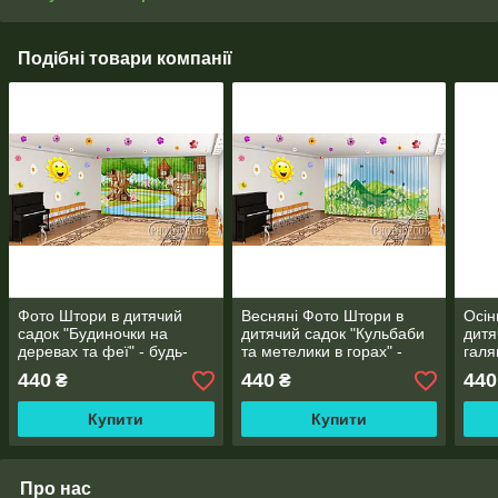
Подібні товари компанії
Фото Штори в дитячий
Весняні Фото Штори в
Осін
садок "Будиночки на
дитячий садок "Кульбаби
дитя
деревах та феї" - будь-
та метелики в горах" -
галя
який розмір
будь-який розмір
розм
440
440
440
₴
₴
Купити
Купити
Про нас