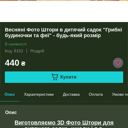
Весняні Фото Штори в дитячий садок "Грибні
будиночки та феї" - будь-який розмір
В наявності
Код: 8152
Роздріб
440
₴
Купити
Опис
Характеристики
Доставка
Оплата
Умови п
Опис
Виготовляємо 3D Фото Штори для