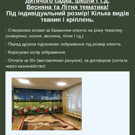
дитячого садка, школи і т.д.
Весняна та Літня тематика!
Під індивідуальний розмір! Кілька видів
тканин і кріплень.
- Створюємо колажі за бажанням клієнта на різну тематику
(новорічна, осіння, весняна, літня і т.д.).
- Перед друком підганяємо зображення під розмір клієнта.
- Коригуємо колір зображення.
- Оплата за б/н (виставляємо рахунок), за договором (оплата
через казначейство)