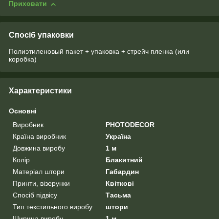
Приховати
Спосіб упаковки
Полиэтиленовый пакет + упаковка + стрейч пленка (или
коробка)
Характеристики
Основні
Виробник
PHOTODECOR
Країна виробник
Україна
Довжина виробу
1 м
Колір
Блакитний
Матеріал штори
Габардин
Принти, візерунки
Квіткові
Спосіб підвісу
Тасьма
Тип текстильного виробу
штори
Ширина виробу
1 м