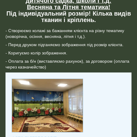
дитячого садка, школи і т.д.
Весняна та Літня тематика!
Під індивідуальний розмір! Кілька видів
тканин і кріплень.
- Створюємо колажі за бажанням клієнта на різну тематику
(новорічна, осіння, весняна, літня і т.д.).
- Перед друком підганяємо зображення під розмір клієнта.
- Коригуємо колір зображення.
- Оплата за б/н (виставляємо рахунок), за договором (оплата
через казначейство)