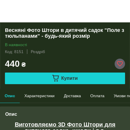
Весняні Фото Штори в дитячий садок "Поле з
тюльпанами" - будь-який розмір
В наявності
Код: 8151
Роздріб
440
₴
Купити
Опис
Характеристики
Доставка
Оплата
Умови п
Опис
Виготовляємо 3D Фото Штори для