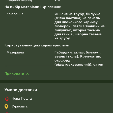
На вибір матеріали і кріплення:
Кріплення:
кишеня на трубу, Липучка
(м’яка частина) на панель
для японського карнизу,
люверси, петлі з тканини на
липучках, шторна тасьма
для гачків, шторна тасьма
на трубу
Користувальницькі характеристики
Матеріали
Габардин, атлас, блекаут,
вуаль (тюль), Креп-сатин,
оксфорд
(відштовхувальний), сатен
Приховати
Умови доставки
Нова Пошта
Укрпошта