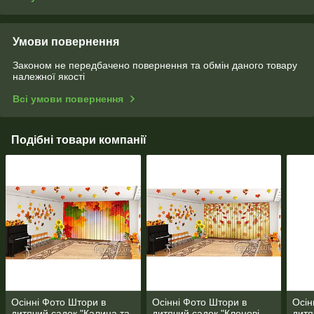
Умови повернення
Законом не передбачено повернення та обмін даного товару
належної якості
Всі умови повернення
Подібні товари компанії
Осінні Фото Штори в
Осінні Фото Штори в
Осін
дитячий садок "Калина та
дитячий садок "Кленові
дитя