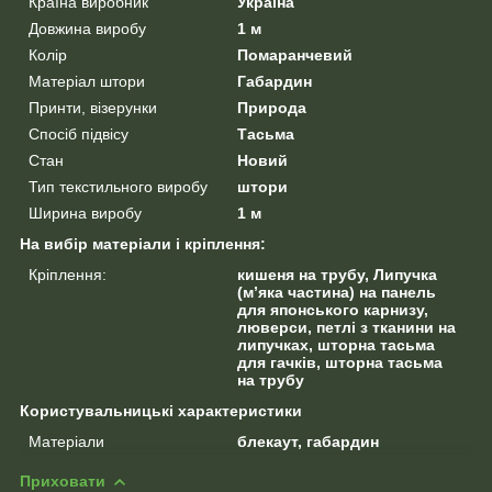
Країна виробник
Україна
Довжина виробу
1 м
Колір
Помаранчевий
Матеріал штори
Габардин
Принти, візерунки
Природа
Спосіб підвісу
Тасьма
Стан
Новий
Тип текстильного виробу
штори
Ширина виробу
1 м
На вибір матеріали і кріплення:
Кріплення:
кишеня на трубу, Липучка
(м’яка частина) на панель
для японського карнизу,
люверси, петлі з тканини на
липучках, шторна тасьма
для гачків, шторна тасьма
на трубу
Користувальницькі характеристики
Матеріали
блекаут, габардин
Приховати