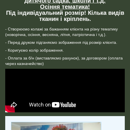
дитячого садка, школи і т.д.
Осіння тематика!
Під індивідуальний розмір! Кілька видів
тканин і кріплень.
- Створюємо колажі за бажанням клієнта на різну тематику
(новорічна, осіння, весняна, літня, патріотична і т.д.).
- Перед друком підганяємо зображення під розмір клієнта.
- Коригуємо колір зображення.
- Оплата за б/н (виставляємо рахунок), за договором (оплата
через казначейство)