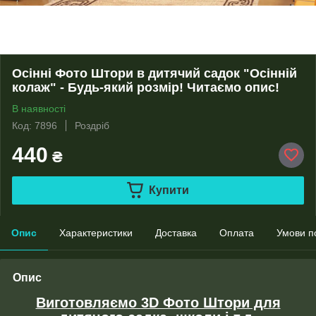
Осінні Фото Штори в дитячий садок "Осінній
колаж" - Будь-який розмір! Читаємо опис!
В наявності
Код: 7896
Роздріб
440
₴
Купити
Опис
Характеристики
Доставка
Оплата
Умови п
Опис
Виготовляємо 3D Фото Штори для