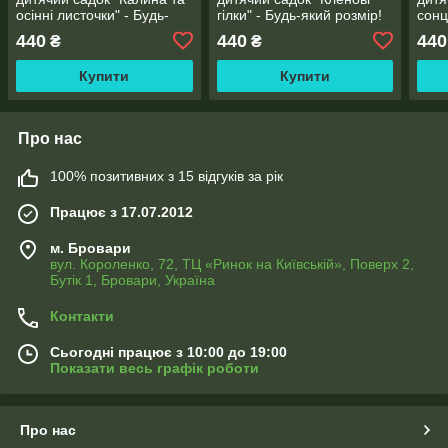
осінні листочки" - Будь-
гілки" - Будь-який розмір!
сонц
який розмір! Читаємо
Читаємо опис!
пшен
440
440
440
₴
₴
опис!
розм
Купити
Купити
Про нас
100% позитивних з 15 відгуків за рік
Працює з 17.07.2012
м. Бровари
вул. Короленко, 72, ТЦ «Ринок на Київській», Поверх 2,
Бутік 1, Бровари, Україна
Контакти
Сьогодні працює з 10:00 до 19:00
Показати весь графік роботи
Про нас