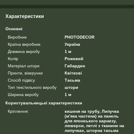
Характеристики
Основні
Виробник
PHOTODECOR
Країна виробник
Україна
Довжина виробу
1 м
Колір
Рожевий
Матеріал штори
Габардин
Принти, візерунки
Квіткові
Спосіб підвісу
Тасьма
Тип текстильного виробу
штори
Ширина виробу
1 м
Користувальницькі характеристики
Кріплення:
кишеня на трубу, Липучка
(м’яка частина) на панель
для японського карнизу,
люверси, петлі з тканини на
липучках, шторна тасьма