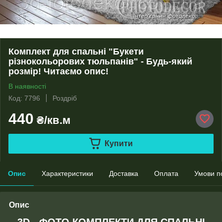
Комплект для спальні "Букети
різнокольорових тюльпанів" - Будь-який
розмір! Читаємо опис!
В наявності
Код: 7796
Роздріб
440
₴/кв.м
Купити
Опис
Характеристики
Доставка
Оплата
Умови п
Опис
3D - ФОТО КОМПЛЕКТИ ДЛЯ СПАЛЬНІ