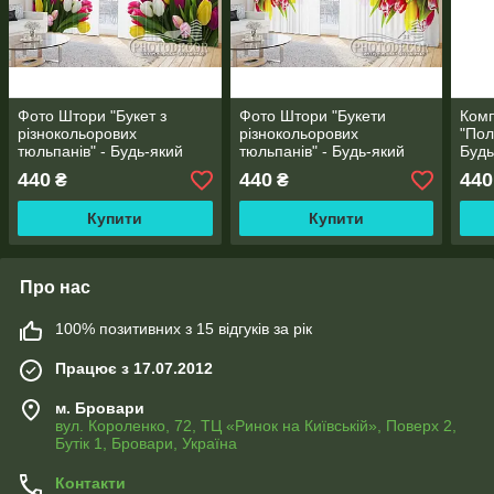
Фото Штори "Букет з
Фото Штори "Букети
Комп
різнокольорових
різнокольорових
"Пол
тюльпанів" - Будь-який
тюльпанів" - Будь-який
Будь
розмір, Читаємо опис!
розмір, Читаємо опис!
Чита
440
440
440
₴
₴
Купити
Купити
Про нас
100% позитивних з 15 відгуків за рік
Працює з 17.07.2012
м. Бровари
вул. Короленко, 72, ТЦ «Ринок на Київській», Поверх 2,
Бутік 1, Бровари, Україна
Контакти