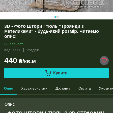
3D - Фото Штори і тюль "Троянди з
метеликами" - будь-який розмір. Читаемо
опис!
В наявності
Код: 7777
Роздріб
440
₴/кв.м
Купити
Опис
Характеристики
Доставка
Оплата
Умови п
Опис