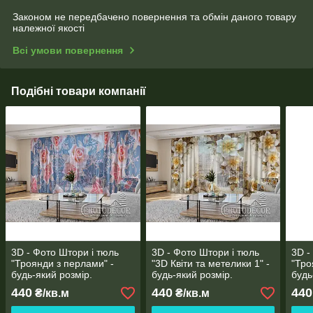
Законом не передбачено повернення та обмін даного товару
належної якості
Всі умови повернення
Подібні товари компанії
3D - Фото Штори і тюль
3D - Фото Штори і тюль
3D -
"Троянди з перлами" -
"3D Квіти та метелики 1" -
"Тро
будь-який розмір.
будь-який розмір.
будь
Читаемо опис!
Читаемо опис!
Чита
440
440
440
₴/кв.м
₴/кв.м