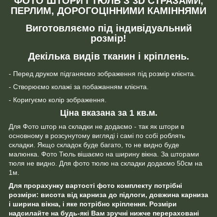
ФОТО ШТОРИ І ТЮЛЬ З 3D СТРАЗАМИ,
ПЕРЛИМ, ДОРОГОЦІННИМИ КАМІННЯМИ
Виготовляємо під індивідуальний
розмір!
Декілька видів тканин і кріплень.
- Перед друком підганяємо зображення під розмір клієнта.
- Створюємо колажі за побажанням клієнта.
- Коригуємо колір зображення.
Ціна вказана за 1 кв.м.
Для Фото штор на складки не додаємо - так як штори в
основному в розсунутому вигляді і самі по собі роблять
складки. Якщо складок буде багато, то не видно буде
малюнка. Фото Тюль вішаємо на ширину вікна. За шторами
тюля не видно. Для фото тюлю на складки додаємо 50см на
1м.
Для прорахунку вартості фото комплекту потрібні
розміри: висота від карниза до підлоги, довжина карниза
і ширина вікна, і яке потрібно кріплення. Розміри
надсилайте на будь-які Вам зручні нижче перераховані