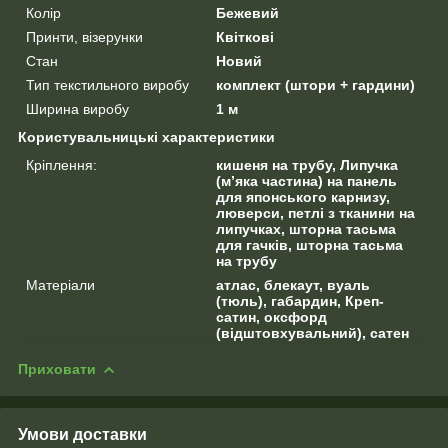
Колір
Бежевий
Принти, візерунки
Квіткові
Стан
Новий
Тип текстильного виробу
комплект (штори + гардини)
Ширина виробу
1 м
Користувальницькі характеристики
Кріплення:
кишеня на трубу, Липучка
(м’яка частина) на панель
для японського карнизу,
люверси, петлі з тканини на
липучках, шторна тасьма
для гачків, шторна тасьма
на трубу
Матеріали
атлас, блекаут, вуаль
(тюль), габардин, Креп-
сатин, оксфорд
(відштовхувальний), сатен
Приховати
Умови доставки