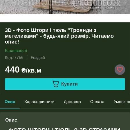
3D - Фото Штори і тюль "Троянди з
метеликами" - будь-який розмір. Читаемо
опис!
В наявності
Код: 7756
Роздріб
440
₴/кв.м
Купити
Опис
Характеристики
Доставка
Оплата
Умови п
Опис