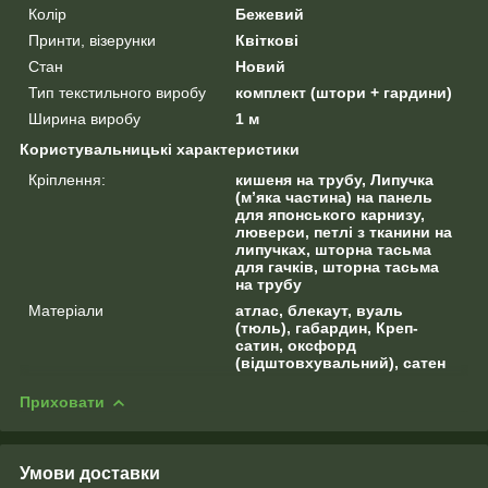
Колір
Бежевий
Принти, візерунки
Квіткові
Стан
Новий
Тип текстильного виробу
комплект (штори + гардини)
Ширина виробу
1 м
Користувальницькі характеристики
Кріплення:
кишеня на трубу, Липучка
(м’яка частина) на панель
для японського карнизу,
люверси, петлі з тканини на
липучках, шторна тасьма
для гачків, шторна тасьма
на трубу
Матеріали
атлас, блекаут, вуаль
(тюль), габардин, Креп-
сатин, оксфорд
(відштовхувальний), сатен
Приховати
Умови доставки