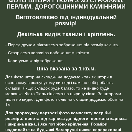
ФОТО ШТОРИ І ТЮЛЬ З 3D СТРАЗАМИ,
ПЕРЛИМ, ДОРОГОЦІННИМИ КАМІННЯМИ
Виготовляємо під індивідуальний
розмір!
Декілька видів тканин і кріплень.
- Перед друком підганяємо зображення під розмір клієнта.
- Створюємо колажі за побажанням клієнта.
- Коригуємо колір зображення.
Ціна вказана за 1 кв.м.
Для Фото штор на складки не додаємо - так як штори в
основному в розсунутому вигляді і самі по собі роблять
складки. Якщо складок буде багато, то не видно буде
малюнка. Фото Тюль вішаємо на ширину вікна. За шторами
тюля не видно. Для фото тюлю на складки додаємо 50см на
1м.
Для прорахунку вартості фото комплекту потрібні
розміри: висота від карниза до підлоги, довжина карниза
і ширина вікна, і яке потрібно кріплення. Розміри
надсилайте на будь-які Вам зручні нижче перераховані