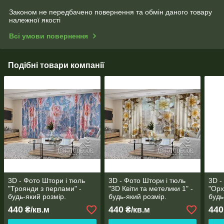
Законом не передбачено повернення та обмін даного товару
належної якості
Всі умови повернення
Подібні товари компанії
3D - Фото Штори і тюль
3D - Фото Штори і тюль
3D -
"Троянди з перлами" -
"3D Квіти та метелики 1" -
"Орх
будь-який розмір.
будь-який розмір.
будь
Читаемо опис!
Читаемо опис!
Чита
440
440
440
₴/кв.м
₴/кв.м