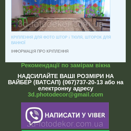
КРІПЛЕННЯ ДЛЯ ФОТО ШТОР і ТЮЛЯ, ШТОРОК ДЛЯ
ВАННОЇ
ІНФОРМАЦІЯ ПРО КРІПЛЕННЯ
Рекомендації по замірам вікна
НАДСИЛАЙТЕ ВАШІ РОЗМІРИ НА
ВАЙБЕР (ВАТСАП) (067)737-20-13 або на
електронну адресу
3d.photodecor@gmail.com