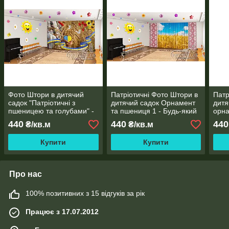
Фото Штори в дитячий
Патріотичні Фото Штори в
Патр
садок "Патріотичні з
дитячий садок Орнамент
дитя
пшеницею та голубами" -
та пшениця 1 - Будь-який
орна
Будь-який розмір!
розмір! Читаємо опис!
Будь
440
440
440
₴/кв.м
₴/кв.м
Читаємо опис!
Чита
Купити
Купити
Про нас
100% позитивних з 15 відгуків за рік
Працює з 17.07.2012