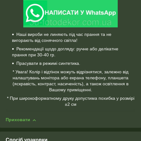
Наші вироби не линяють під час прання та не
вигорають від сонячного світла!
Рекомендації щодо догляду: ручне або делікатне
прання при 30-40 гр.
Прасувати в режимі синтетика.
* Увага! Колір і відтінок можуть відрізнятися, залежно від
налаштувань монітора або екрана телефону, планшета
(яскравість, контраст, насиченість), а також освітлення в
Вашому приміщенні.
* При широкоформатному друку допустима похибка у розмірі
±2 см
Приховати
Спосіб упаковки