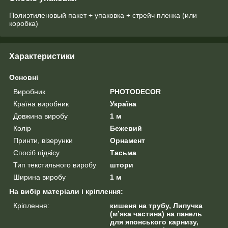
Полиэтиленовый пакет + упаковка + стрейч пленка (или
коробка)
Характеристики
Основні
Виробник
PHOTODECOR
Країна виробник
Україна
Довжина виробу
1 м
Колір
Бежевий
Принти, візерунки
Орнамент
Спосіб підвісу
Тасьма
Тип текстильного виробу
штори
Ширина виробу
1 м
На вибір матеріали і кріплення:
Кріплення:
кишеня на трубу, Липучка
(м’яка частина) на панель
для японського карнизу,