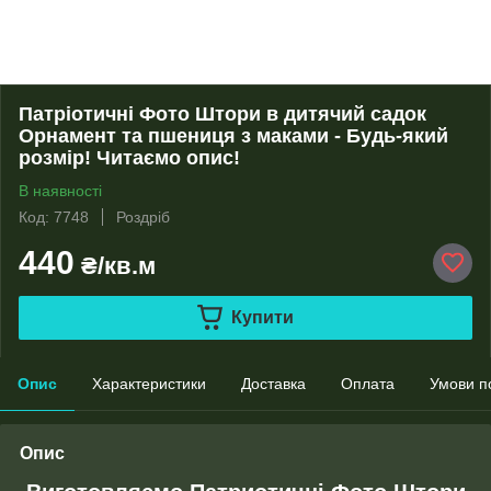
Патріотичні Фото Штори в дитячий садок
Орнамент та пшениця з маками - Будь-який
розмір! Читаємо опис!
В наявності
Код: 7748
Роздріб
440
₴/кв.м
Купити
Опис
Характеристики
Доставка
Оплата
Умови п
Опис