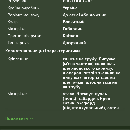
Виробник
PHOTODECOR
Країна виробник
Україна
Варіант монтажу
До стелі або до стіни
Колір
Блакитний
Матеріал
Габардин
Принти, візерунки
Квіткові
Тип карниза
Дворядний
Користувальницькі характеристики
Кріплення:
кишеня на трубу, Липучка
(м’яка частина) на панель
для японського карнизу,
люверси, петлі з тканини на
липучках, шторна тасьма
для гачків, шторна тасьма
на трубу
Матеріали
атлас, блекаут, вуаль
(тюль), габардин, Креп-
сатин, оксфорд
(відштовхувальний), сатен
Приховати