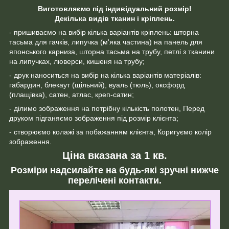
Виготовляємо під індивідуальний розмір!
Декілька видів тканин і кріплень.
- пришиваємо на вибір кілька варіантів кріплень: шторна
тасьма для гачків, липучка (м'яка частина) на панель для
японського карниза, шторна тасьма на трубу, петлі з тканини
на липучках, люверси, кишеня на трубу;
- друк наноситься на вибір на кілька варіантів матеріалів:
габардин, блекаут (щільний), вуаль (тюль), оксфорд
(плащівка), сатен, атлас, креп-сатин;
- ділимо зображення на потрібну кількість полотен, Перед
друком підганяємо зображення під розмір клієнта;
- створюємо колажі за побажанням клієнта, Коригуємо колір
зображення.
Ціна вказана за 1 кв.
Розміри надсилайте на будь-які зручні нижче
перелічені контакти.