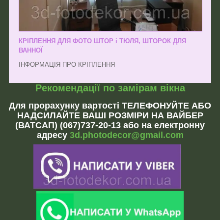
КРІПЛЕННЯ ДЛЯ ФОТО ШТОР і ТЮЛЯ, ШТОРОК ДЛЯ
ВАННОЇ
ІНФОРМАЦІЯ ПРО КРІПЛЕННЯ
Рекомендації по замірам вікна
Для прорахунку вартості ТЕЛЕФОНУЙТЕ АБО
НАДСИЛАЙТЕ ВАШІ РОЗМІРИ НА ВАЙБЕР
(ВАТСАП) (067)737-20-13 або на електронну
адресу
3d.photodecor@gmail.com