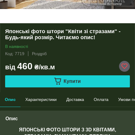
Японські фото штори "Квіти зі стразами" -
Будь-який розмір. Читаємо опис!
В наявності
Код: 7719
Роздріб
460
від
₴/кв.м
Купити
Опис
Характеристики
Доставка
Оплата
Умови п
Опис
ЯПОНСЬКІ ФОТО ШТОРИ З 3D КВІТАМИ,