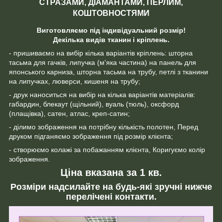
СТРАЗАМИ, ДІАМАНТАМИ, ПЕРЛИМ,
КОШТОВНОСТЯМИ
Виготовляємо під індивідуальний розмір!
Декілька видів тканин і кріплень.
- пришиваємо на вибір кілька варіантів кріплень: шторна
тасьма для гачків, липучка (м'яка частина) на панель для
японського карниза, шторна тасьма на трубу, петлі з тканини
на липучках, люверси, кишеня на трубу;
- друк наноситься на вибір на кілька варіантів матеріалів:
габардин, блекаут (щільний), вуаль (тюль), оксфорд
(плащівка), сатен, атлас, креп-сатин;
- ділимо зображення на потрібну кількість полотен, Перед
друком підганяємо зображення під розмір клієнта;
- створюємо колажі за побажанням клієнта, Коригуємо колір
зображення.
Ціна вказана за 1 кв.
Розміри надсилайте на будь-які зручні нижче
перелічені контакти.