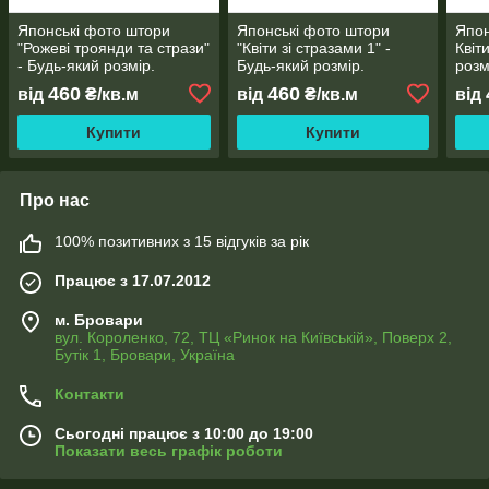
Японські фото штори
Японські фото штори
Япон
"Рожеві троянди та стрази"
"Квіти зі стразами 1" -
Квіт
- Будь-який розмір.
Будь-який розмір.
розм
Читаємо опис!
Читаємо опис!
460
460
від
₴/кв.м
від
₴/кв.м
від
Купити
Купити
Про нас
100% позитивних з 15 відгуків за рік
Працює з 17.07.2012
м. Бровари
вул. Короленко, 72, ТЦ «Ринок на Київській», Поверх 2,
Бутік 1, Бровари, Україна
Контакти
Сьогодні працює з 10:00 до 19:00
Показати весь графік роботи