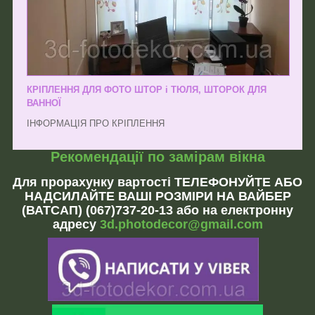
КРІПЛЕННЯ ДЛЯ ФОТО ШТОР і ТЮЛЯ, ШТОРОК ДЛЯ
ВАННОЇ
ІНФОРМАЦІЯ ПРО КРІПЛЕННЯ
Рекомендації по замірам вікна
Для прорахунку вартості ТЕЛЕФОНУЙТЕ АБО
НАДСИЛАЙТЕ ВАШІ РОЗМІРИ НА ВАЙБЕР
(ВАТСАП) (067)737-20-13 або на електронну
адресу
3d.photodecor@gmail.com