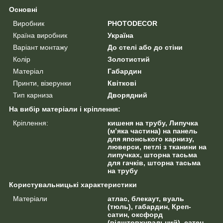
Основні
Виробник
PHOTODECOR
Країна виробник
Україна
Варіант монтажу
До стелі або до стіни
Колір
Золотистий
Матеріал
Габардин
Принти, візерунки
Квіткові
Тип карниза
Дворядний
На вибір матеріали і кріплення:
Кріплення:
кишеня на трубу, Липучка
(м’яка частина) на панель
для японського карнизу,
люверси, петлі з тканини на
липучках, шторна тасьма
для гачків, шторна тасьма
на трубу
Користувальницькі характеристики
Матеріали
атлас, блекаут, вуаль
(тюль), габардин, Креп-
сатин, оксфорд
(відштовхувальний), сатен