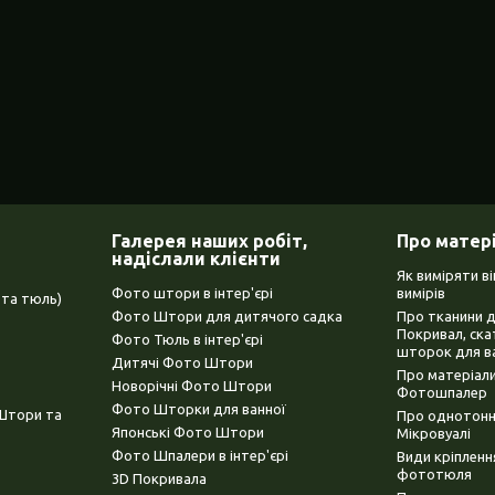
Галерея наших робіт,
Про матер
надіслали клієнти
Як виміряти в
Фото штори в інтер'єрі
вимірів
та тюль)
Фото Штори для дитячого садка
Про тканини 
Покривал, ска
Фото Тюль в інтер'єрі
шторок для в
Дитячі Фото Штори
Про матеріали
Новорічні Фото Штори
Фотошпалер
Фото Шторки для ванної
(Штори та
Про однотонни
Японські Фото Штори
Мікровуалі
Фото Шпалери в інтер'єрі
Види кріплен
фототюля
3D Покривала