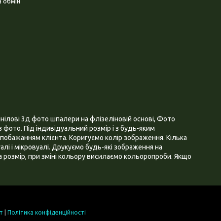
 обмін
нілові 3д фото шпалери на флізеліновій основі, Фото
 фото. Під індивідуальний розмір і з будь-яким
побажанням клієнта. Коригуємо колір зображення. Кілька
алі і мікровуалі. Друкуємо будь-які зображення на
 розмір, при зміні кольору висилаємо кольоропроби. Якщо
т
|
Політика конфіденційності