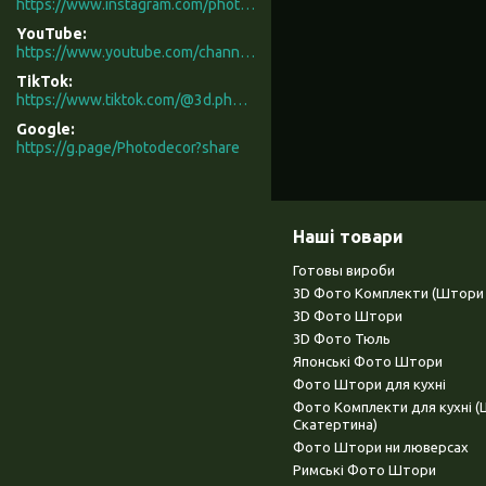
https://www.instagram.com/photodecor.com.ua/
YouTube
https://www.youtube.com/channel/UCXCUerfqRY1Pw7-IptdbqyA/videos
TikTok
https://www.tiktok.com/@3d.photodecor?is_from_webapp=1&sender_device=pc
Google
https://g.page/Photodecor?share
Наші товари
Готовы вироби
3D Фото Комплекти (Штори 
3D Фото Штори
3D Фото Тюль
Японські Фото Штори
Фото Штори для кухні
Фото Комплекти для кухні 
Скатертина)
Фото Штори ни люверсах
Римські Фото Штори