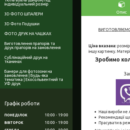
Тюль вуаль (шифон) під
індивідуальний розмір
Опис
3D ФОТО ШПАЛЕРИ
3D Фото Подушки
ВИГОТОВЛЯЄМО 
ФОТО ДРУК НА ЧАШКАХ
Виготовлення прапорів та
Ціна вказана:
розмір
друк прапорів на замовлення
іншу картинку. Матер
Сублімаційний друк на
Зробимо кол
тканинах
Банери для фотозони на
За
замовлення | Будь-яка
тематика | Екосольвентний та
УФ друк
Графік роботи
Наші вироби не 
10:00
19:00
ПОНЕДІЛОК
Рекомендації що
10:00
19:00
Прасувати в реж
ВІВТОРОК
10:00
19:00