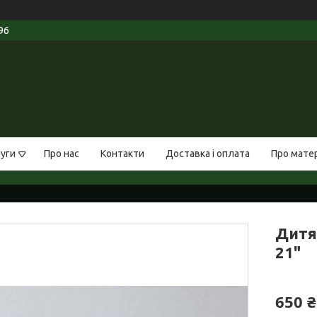
96
луги
Про нас
Контакти
Доставка і оплата
Про мате
Дитя
21"
650 ₴