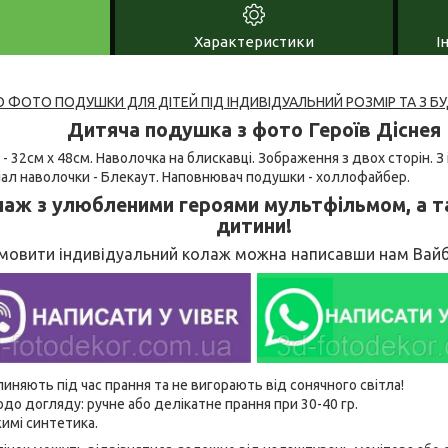
Характеристики
І
ФОТО ПОДУШКИ ДЛЯ ДІТЕЙ ПІД ІНДИВІДУАЛЬНИЙ РОЗМІР ТА З Б
Дитяча подушка з фото Героїв Діснея
 - 32см х 48см. Наволочка на блискавці. Зображення з двох сторін.
іал наволочки - Блекаут. Наповнювач подушки - холлофайбер.
аж з улюбленими героями мультфільмом, а т
дитини!
мовити індивідуальний колаж можна написавши нам Вайб
линяють під час прання та не вигорають від сонячного світла!
до догляду: ручне або делікатне прання при 30-40 гр.
имі синтетика.