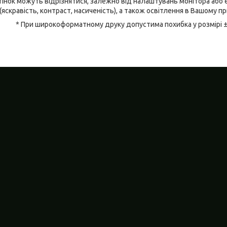
відтінок можуть відрізнятися, залежно від налаштувань монітора аб
(яскравість, контраст, насиченість), а також освітлення в Вашому п
* При широкоформатному друку допустима похибка у розмірі 