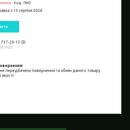
влення
Код:
7662
равка з 13 серпня 2026
пити
) 737-20-13
hatsApp
не передбачено повернення та обмін даного товару
 якості