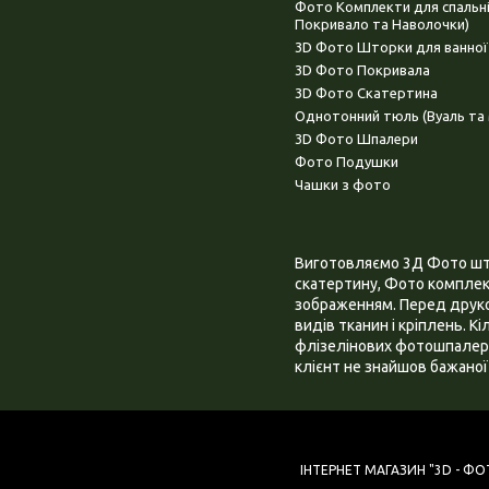
Фото Комплекти для спальн
Покривало та Наволочки)
3D Фото Шторки для ванної
3D Фото Покривала
3D Фото Скатертина
Однотонний тюль (Вуаль та 
3D Фото Шпалери
Фото Подушки
Чашки з фото
Виготовляємо 3Д Фото штор
скатертину, Фото комплект
зображенням. Перед друком
видів тканин і кріплень. К
флізелінових фотошпалера
клієнт не знайшов бажаної 