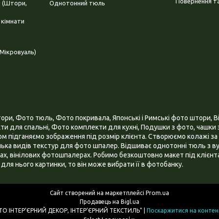
Повернення та
і (Штори,
Однотонний тюль
 кімнати
Мікровуаль)
и, Фото тюль, Фото покривала, Японські і Римські фото штори, Ві
и для спальні, Фото комплекти для кухні, Подушки з фото, чашки з
 підганяємо зображення під розмір клієнта. Створюємо колажі за 
ілька видів текстур для фото шпалер. Відшиває однотонні тюль з ву
х, вінілових фотошпалерах. Робимо безкоштовно макет під клієнта
для нього картинки, то він може вибрати її в фотобанку.
Сайт створений на маркетплейсі
Prom.ua
Продавець на Bigl.ua
ІНТЕРНЕТ МАГАЗИН "3D - ФОТО ІНТЕР’ЄРНИЙ ДЕКОР, ІНТЕР’ЄРНИЙ ТЕКСТИЛЬ" |
Поскаржитися на контен