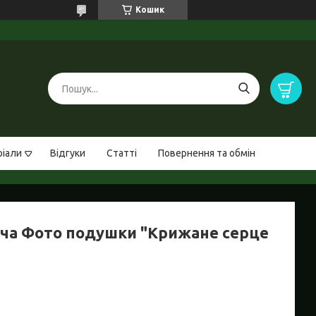
Кошик
ріали
Відгуки
Статті
Повернення та обмін
ча Фото подушки "Крижане серце