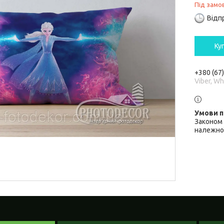
Під замо
Відп
Ку
+380 (67
Viber, W
Законом 
належної