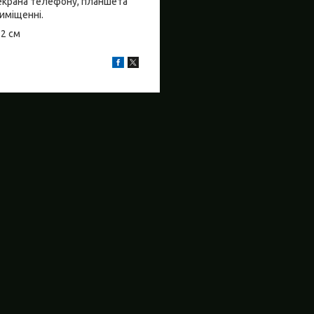
о екрана телефону, планшета
риміщенні.
±2 см