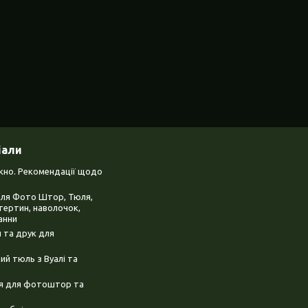
іали
ікно. Рекомендації щодо
для Фото Штор, Тюля,
тертин, наволочок,
анни
 та друк для
й тюль з Вуалі та
ня для фотоштор та