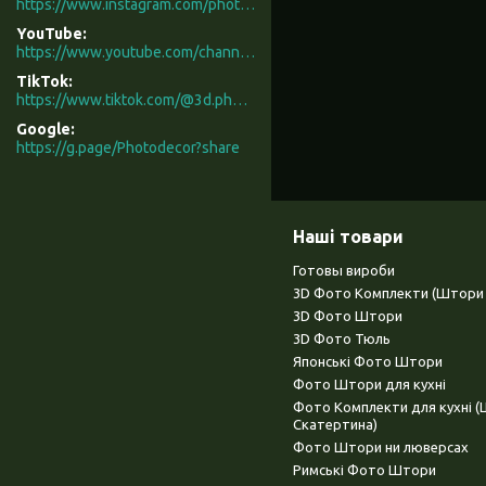
https://www.instagram.com/photodecor.com.ua/
YouTube
https://www.youtube.com/channel/UCXCUerfqRY1Pw7-IptdbqyA/videos
TikTok
https://www.tiktok.com/@3d.photodecor?is_from_webapp=1&sender_device=pc
Google
https://g.page/Photodecor?share
Наші товари
Готовы вироби
3D Фото Комплекти (Штори 
3D Фото Штори
3D Фото Тюль
Японські Фото Штори
Фото Штори для кухні
Фото Комплекти для кухні 
Скатертина)
Фото Штори ни люверсах
Римські Фото Штори