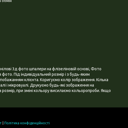
 обмін
нілові 3д фото шпалери на флізеліновій основі, Фото
 фото. Під індивідуальний розмір і з будь-яким
побажанням клієнта. Коригуємо колір зображення. Кілька
алі і мікровуалі. Друкуємо будь-які зображення на
 розмір, при зміні кольору висилаємо кольоропроби. Якщо
т
|
Політика конфіденційності