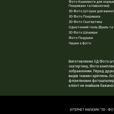
Фото Комплекти для спальн
Покривало та Наволочки)
3D Фото Шторки для ванної
3D Фото Покривала
3D Фото Скатертина
Однотонний тюль (Вуаль та 
3D Фото Шпалери
Фото Подушки
Чашки з фото
Виготовляємо 3Д Фото штор
скатертину, Фото комплект
зображенням. Перед друком
видів тканин і кріплень. К
флізелінових фотошпалера
клієнт не знайшов бажаної 