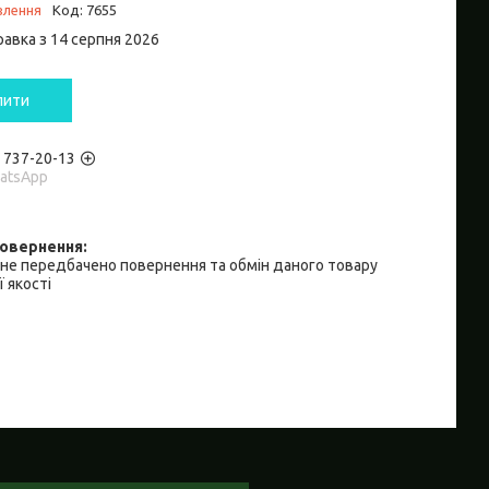
влення
Код:
7655
равка з 14 серпня 2026
пити
) 737-20-13
hatsApp
не передбачено повернення та обмін даного товару
 якості