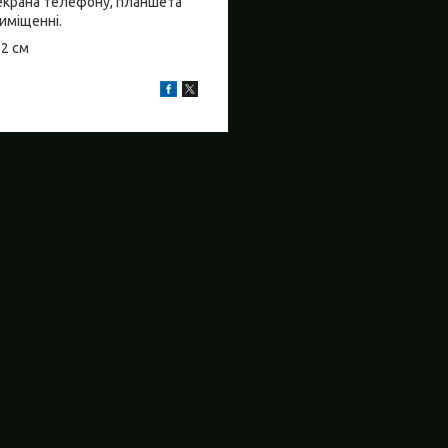
о екрана телефону, планшета
риміщенні.
±2 см