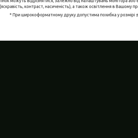
відтінок можуть відрізнятися, залежно від налаштувань монітора аб
(яскравість, контраст, насиченість), а також освітлення в Вашому п
* При широкоформатному друку допустима похибка у розмірі 