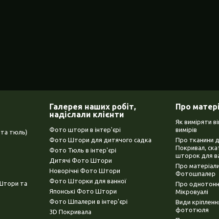
Галерея наших робіт,
Про матер
надіслали клієнти
Як виміряти в
Фото штори в інтер'єрі
вимірів
та тюль)
Фото Штори для дитячого садка
Про тканини 
Покривал, ска
Фото Тюль в інтер'єрі
шторок для в
Дитячі Фото Штори
Про матеріали
Новорічні Фото Штори
Фотошпалер
Фото Шторки для ванної
(Штори та
Про однотонни
Японські Фото Штори
Мікровуалі
Фото Шпалери в інтер'єрі
Види кріплен
фототюля
3D Покривала