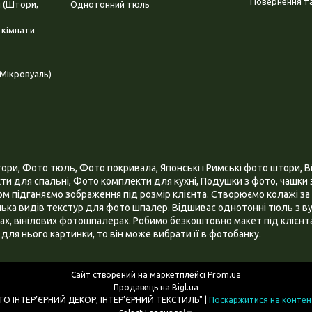
Повернення та
і (Штори,
Однотонний тюль
 кімнати
Мікровуаль)
и, Фото тюль, Фото покривала, Японські і Римські фото штори, Ві
и для спальні, Фото комплекти для кухні, Подушки з фото, чашки з
 підганяємо зображення під розмір клієнта. Створюємо колажі за 
ілька видів текстур для фото шпалер. Відшиває однотонні тюль з ву
х, вінілових фотошпалерах. Робимо безкоштовно макет під клієнта
для нього картинки, то він може вибрати її в фотобанку.
Сайт створений на маркетплейсі
Prom.ua
Продавець на Bigl.ua
ІНТЕРНЕТ МАГАЗИН "3D - ФОТО ІНТЕР’ЄРНИЙ ДЕКОР, ІНТЕР’ЄРНИЙ ТЕКСТИЛЬ" |
Поскаржитися на контен