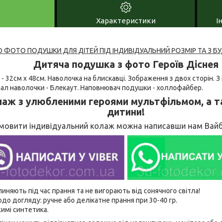
Характеристики
І
ФОТО ПОДУШКИ ДЛЯ ДІТЕЙ ПІД ІНДИВІДУАЛЬНИЙ РОЗМІР ТА З Б
Дитяча подушка з фото Героїв Діснея
 - 32см х 48см. Наволочка на блискавці. Зображення з двох сторін.
іал наволочки - Блекаут. Наповнювач подушки - холлофайбер.
аж з улюбленими героями мультфільмом, а т
дитини!
мовити індивідуальний колаж можна написавши нам Вайб
линяють під час прання та не вигорають від сонячного світла!
до догляду: ручне або делікатне прання при 30-40 гр.
имі синтетика.