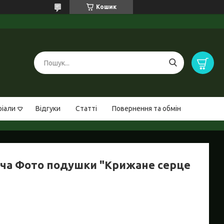
Кошик
ріали
Відгуки
Статті
Повернення та обмін
ча Фото подушки "Крижане серце