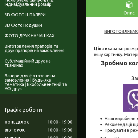
Тюль вуаль (шифон) під
індивідуальний розмір
Опис
3D ФОТО ШПАЛЕРИ
3D Фото Подушки
ВИГОТОВЛЯЄМО 
ФОТО ДРУК НА ЧАШКАХ
Виготовлення прапорів та
Ціна вказана:
розмір
друк прапорів на замовлення
іншу картинку. Матер
Сублімаційний друк на
Зробимо кол
тканинах
Банери для фотозони на
За
замовлення | Будь-яка
тематика | Екосольвентний та
УФ друк
Графік роботи
Наші вироби не 
10:00
19:00
ПОНЕДІЛОК
Рекомендації що
10:00
19:00
Прасувати в реж
ВІВТОРОК
10:00
19:00