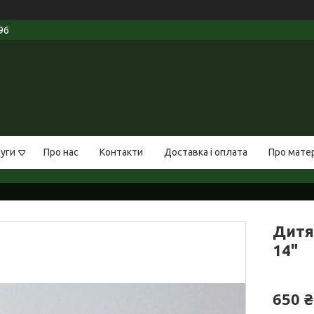
96
луги
Про нас
Контакти
Доставка і оплата
Про мате
Дитя
14"
650 ₴