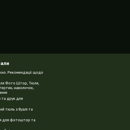
іали
ікно. Рекомендації щодо
для Фото Штор, Тюля,
тертин, наволочок,
анни
 та друк для
й тюль з Вуалі та
ня для фотоштор та