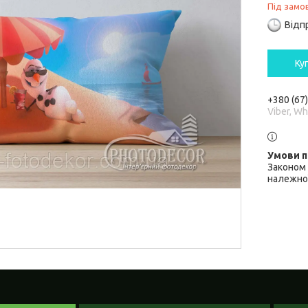
Під замо
Відп
Ку
+380 (67
Viber, W
Законом 
належної