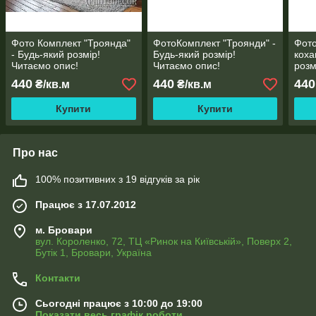
Фото Комплект "Троянда"
ФотоКомплект "Троянди" -
Фото
- Будь-який розмір!
Будь-який розмір!
коха
Читаємо опис!
Читаємо опис!
розм
440
440
440
₴/кв.м
₴/кв.м
Купити
Купити
Про нас
100% позитивних з 19 відгуків за рік
Працює з 17.07.2012
м. Бровари
вул. Короленко, 72, ТЦ «Ринок на Київській», Поверх 2,
Бутік 1, Бровари, Україна
Контакти
Сьогодні працює з 10:00 до 19:00
Показати весь графік роботи