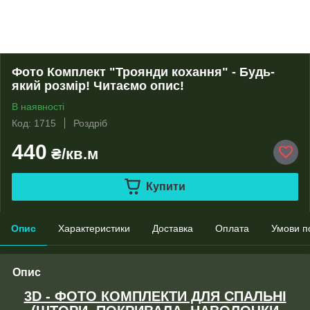
Фото Комплект "Троянди кохання" - Будь-
який розмір! Читаємо опис!
В наявності
Код: 1715
Роздріб
440
₴/кв.м
Купити
Опис
Характеристики
Доставка
Оплата
Умови п
Опис
3D - ФОТО КОМПЛЕКТИ ДЛЯ СПАЛЬНІ