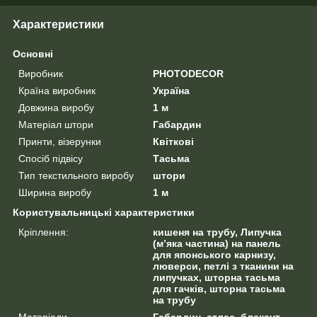
Характеристики
Основні
Виробник
PHOTODECOR
Країна виробник
Україна
Довжина виробу
1 м
Матеріал штори
Габардин
Принти, візерунки
Квіткові
Спосіб підвісу
Тасьма
Тип текстильного виробу
штори
Ширина виробу
1 м
Користувальницькі характеристики
Кріплення:
кишеня на трубу, Липучка
(м’яка частина) на панель
для японського карнизу,
люверси, петлі з тканини на
липучках, шторна тасьма
для гачків, шторна тасьма
на трубу