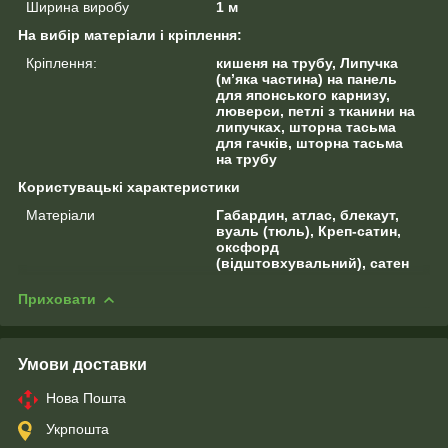
Ширина виробу
1 м
На вибір матеріали і кріплення:
Кріплення:
кишеня на трубу, Липучка
(м’яка частина) на панель
для японського карнизу,
люверси, петлі з тканини на
липучках, шторна тасьма
для гачків, шторна тасьма
на трубу
Користувацькi характеристики
Матеріали
Габардин, атлас, блекаут,
вуаль (тюль), Креп-сатин,
оксфорд
(відштовхувальний), сатен
Приховати
Умови доставки
Нова Пошта
Укрпошта