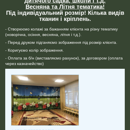
дитячого садка, школи і т.д.
Весняна та Літня тематика!
Під індивідуальний розмір! Кілька видів
тканин і кріплень.
- Створюємо колажі за бажанням клієнта на різну тематику
(новорічна, осіння, весняна, літня і т.д.).
- Перед друком підганяємо зображення під розмір клієнта.
- Коригуємо колір зображення.
- Оплата за б/н (виставляємо рахунок), за договором (оплата
через казначейство)