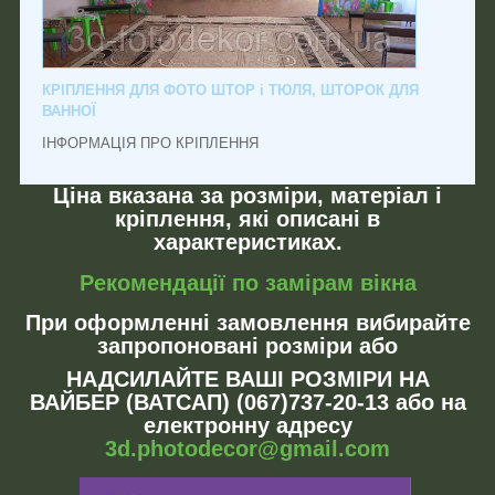
КРІПЛЕННЯ ДЛЯ ФОТО ШТОР і ТЮЛЯ, ШТОРОК ДЛЯ
ВАННОЇ
ІНФОРМАЦІЯ ПРО КРІПЛЕННЯ
Ціна вказана за розміри, матеріал і
кріплення, які описані в
характеристиках.
Рекомендації по замірам вікна
При оформленні замовлення вибирайте
запропоновані розміри або
НАДСИЛАЙТЕ ВАШІ РОЗМІРИ НА
ВАЙБЕР (ВАТСАП) (067)737-20-13 або на
електронну адресу
3d.photodecor@gmail.com