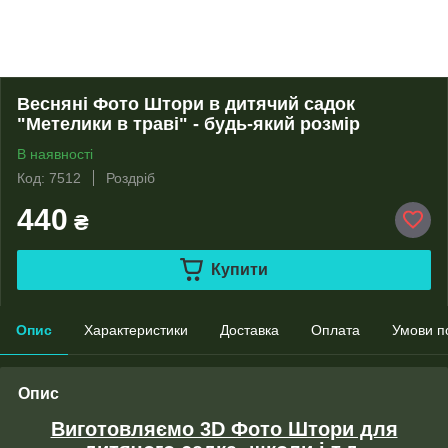
Весняні Фото Штори в дитячий садок
"Метелики в траві" - будь-який розмір
В наявності
Код: 7512
Роздріб
440
₴
Купити
Опис
Характеристики
Доставка
Оплата
Умови п
Опис
Виготовляємо 3D Фото Штори для