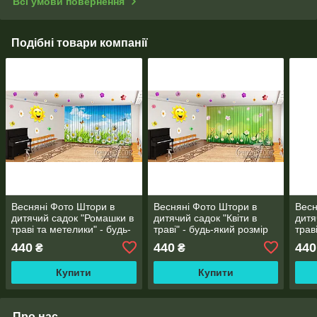
Всі умови повернення
Подібні товари компанії
Весняні Фото Штори в
Весняні Фото Штори в
Весн
дитячий садок "Ромашки в
дитячий садок "Квіти в
дитя
траві та метелики" - будь-
траві" - будь-який розмір
трав
який розмір
який
440
440
440
₴
₴
Купити
Купити
Про нас