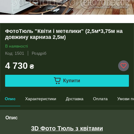
ФотоТюль "Квіти і метелики" (2,5м*3,75м на
довжину карниза 2,5м)
В наявності
Код: 1501
Роздріб
4 730
₴
Купити
Опис
Характеристики
Доставка
Оплата
Умови п
Опис
3D Фото Тюль з квітами