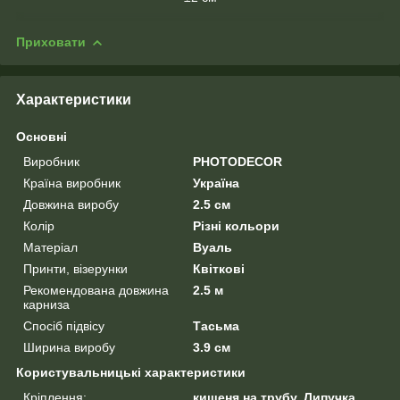
Приховати
Характеристики
Основні
Виробник
PHOTODECOR
Країна виробник
Україна
Довжина виробу
2.5 см
Колір
Різні кольори
Матеріал
Вуаль
Принти, візерунки
Квіткові
Рекомендована довжина
2.5 м
карниза
Спосіб підвісу
Тасьма
Ширина виробу
3.9 см
Користувальницькі характеристики
Кріплення:
кишеня на трубу, Липучка