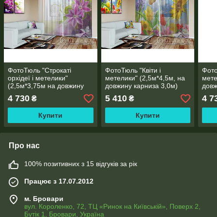
ФотоТюль "Строкаті
ФотоТюль "Квіти і
Фото
орхідеї і метелики"
метелики" (2,5м*4,5м, на
мете
(2,5м*3,75м на довжину
довжину карниза 3,0м)
довж
карниза 2,5м)
4 730
5 410
4 7
₴
₴
Купити
Купити
Про нас
100% позитивних з 15 відгуків за рік
Працює з 17.07.2012
м. Бровари
вул. Короленко, 72, ТЦ «Ринок на Київській», Поверх 2,
Бутік 1, Бровари, Україна