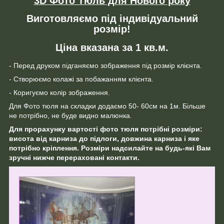
3D Фото Тюль для Нового року
Виготовляємо під індивідуальний
розмір!
Ціна вказана за 1 кв.м.
- Перед друком підганяємо зображення під розмір клієнта.
- Створюємо колажі за побажанням клієнта.
- Коригуємо колір зображення.
Для Фото тюля на складки додаємо 50- 60см на 1м. Більше
не потрібно, не буде видно малюнка.
Для прорахунку вартості фото тюля потрібні розміри:
висота від карниза до підлоги, довжина карниза і яке
потрібно кріплення. Розміри надсилайте на будь-які Вам
зручні нижче перераховані контакти.