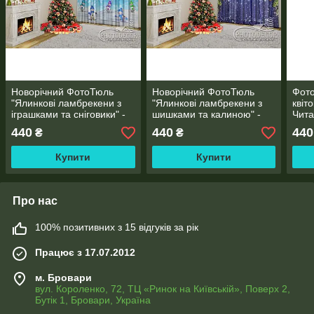
Новорічний ФотоТюль
Новорічний ФотоТюль
Фото
"Ялинкові ламбрекени з
"Ялинкові ламбрекени з
квіт
іграшками та сніговики" -
шишками та калиною" -
Чита
будь-який розмір. Читаємо
будь-який розмір. Читаємо
440
440
440
₴
₴
опис!
опис!
Купити
Купити
Про нас
100% позитивних з 15 відгуків за рік
Працює з 17.07.2012
м. Бровари
вул. Короленко, 72, ТЦ «Ринок на Київській», Поверх 2,
Бутік 1, Бровари, Україна