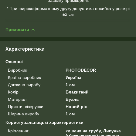
Вашому приміщенні.
* При широкоформатному друку допустима похибка у розмірі
±2 см
Приховати
Характеристики
Основні
Виробник
PHOTODECOR
Країна виробник
Україна
Довжина виробу
1 см
Колір
Блакитний
Матеріал
Вуаль
Принти, візерунки
Новий рік
Ширина виробу
1 см
Користувальницькі характеристики
Кріплення:
кишеня на трубу, Липучка
(м’яка частина) на панель