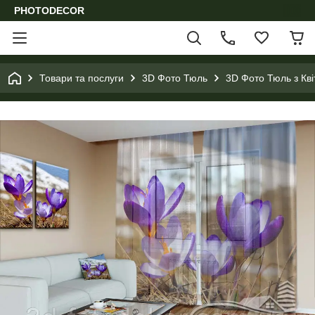
PHOTODECOR
Товари та послуги
3D Фото Тюль
3D Фото Тюль з Кв