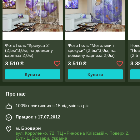
ФотоТюль "Крокуси 2"
ФотоТюль "Метелики і
Ново
(2,5м*3,0м, на довжину
крокуси" (2,5м*3,0м, на
"Нов
карниза 2,0м)
довжину карниза 2,0м)
(2,5
карн
3 510
3 510
3 3
₴
₴
Купити
Купити
Про нас
100% позитивних з 15 відгуків за рік
Працює з 17.07.2012
м. Бровари
вул. Короленко, 72, ТЦ «Ринок на Київській», Поверх 2,
Бутік 1, Бровари, Україна