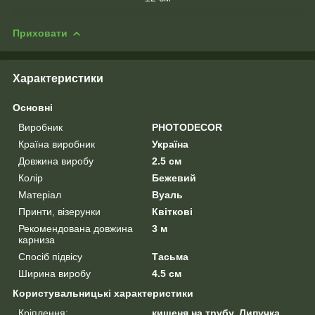
Приховати
Характеристики
Основні
Виробник
PHOTODECOR
Країна виробник
Україна
Довжина виробу
2.5 см
Колір
Бежевий
Матеріал
Вуаль
Принти, візерунки
Квіткові
Рекомендована довжина
3 м
карниза
Спосіб підвісу
Тасьма
Ширина виробу
4.5 см
Користувальницькі характеристики
Кріплення:
кишеня на трубу, Липучка