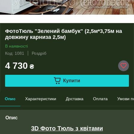
ФотоТюль "Зелений бамбук" (2,5м*3,75м на
довжину карниза 2,5м)
В наявності
Код: 1081
Роздріб
4 730
₴
Купити
Опис
Характеристики
Доставка
Оплата
Умови п
Опис
3D Фото Тюль з квітами