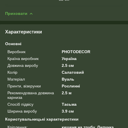
Приховати
Характеристики
Основні
Виробник
PHOTODECOR
Країна виробник
Україна
Довжина виробу
2.5 см
Колір
Салатовий
Матеріал
Вуаль
Принти, візерунки
Рослинні
Рекомендована довжина
2.5 м
карниза
Спосіб підвісу
Тасьма
Ширина виробу
3.9 см
Користувальницькі характеристики
Кріплення:
кишеня на трубу, Липучка