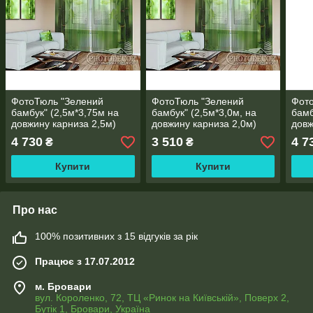
ФотоТюль "Зелений
ФотоТюль "Зелений
Фото
бамбук" (2,5м*3,75м на
бамбук" (2,5м*3,0м, на
бамб
довжину карниза 2,5м)
довжину карниза 2,0м)
довж
4 730
3 510
4 7
₴
₴
Купити
Купити
Про нас
100% позитивних з 15 відгуків за рік
Працює з 17.07.2012
м. Бровари
вул. Короленко, 72, ТЦ «Ринок на Київській», Поверх 2,
Бутік 1, Бровари, Україна