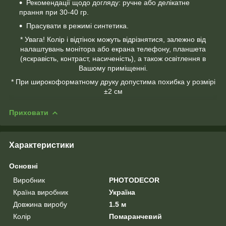
Рекомендації щодо догляду: ручне або делікатне
прання при 30-40 гр.
Прасувати в режимі синтетика.
* Увага! Колір і відтінок можуть відрізнятися, залежно від
налаштувань монітора або екрана телефону, планшета
(яскравість, контраст, насиченість), а також освітлення в
Вашому приміщенні.
* При широкоформатному друку допустима похибка у розмірі
±2 см
Приховати
Характеристики
Основні
Виробник
PHOTODECOR
Країна виробник
Україна
Довжина виробу
1.5 м
Колір
Помаранчевий