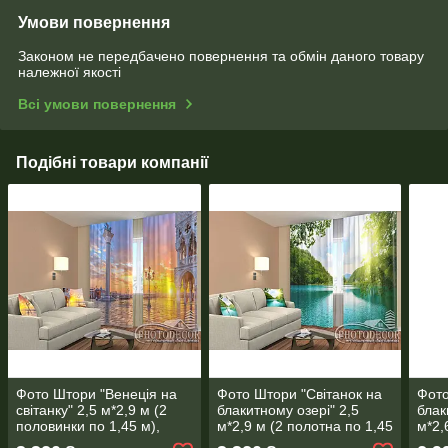
Умови повернення
Законом не передбачено повернення та обмін даного товару
належної якості
Всі умови повернення
Подібні товари компанії
Фото Штори "Венеція на
Фото Штори "Світанок на
Фото
світанку" 2,5 м*2,9 м (2
блакитному озері" 2,5
блак
половинки по 1,45 м),
м*2,9 м (2 полотна по 1,45
м*2,
тасьма
м), тасьма
м), 