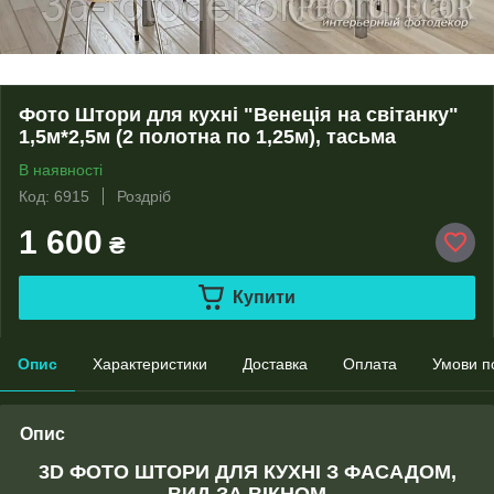
Фото Штори для кухні "Венеція на світанку"
1,5м*2,5м (2 полотна по 1,25м), тасьма
В наявності
Код: 6915
Роздріб
1 600
₴
Купити
Опис
Характеристики
Доставка
Оплата
Умови п
Опис
3D ФОТО ШТОРИ ДЛЯ КУХНІ З ФАСАДОМ,
ВИД ЗА ВІКНОМ