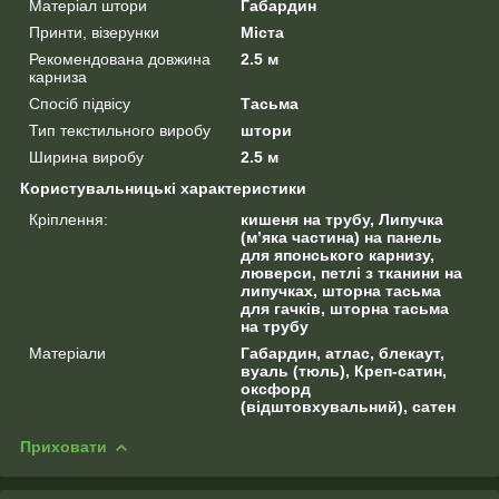
Матеріал штори
Габардин
Принти, візерунки
Міста
Рекомендована довжина
2.5 м
карниза
Спосіб підвісу
Тасьма
Тип текстильного виробу
штори
Ширина виробу
2.5 м
Користувальницькі характеристики
Кріплення:
кишеня на трубу, Липучка
(м’яка частина) на панель
для японського карнизу,
люверси, петлі з тканини на
липучках, шторна тасьма
для гачків, шторна тасьма
на трубу
Матеріали
Габардин, атлас, блекаут,
вуаль (тюль), Креп-сатин,
оксфорд
(відштовхувальний), сатен
Приховати