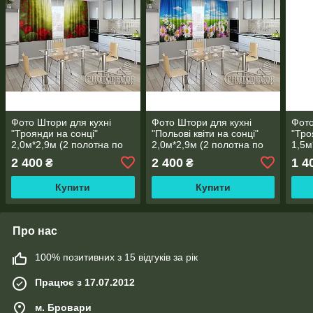
Фото Штори для кухні
Фото Штори для кухні
Фото
"Троянди на сонці"
"Польові квіти на сонці"
"Тро
2,0м*2,9м (2 полотна по
2,0м*2,9м (2 полотна по
1,5м
1,45м), тасьма
1,45м), тасьма
1,0м
2 400
2 400
1 4
₴
₴
Купити
Купити
Про нас
100% позитивних з 15 відгуків за рік
Працює з 17.07.2012
м. Бровари