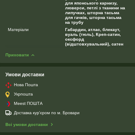
для японського карнизу,
люверси, петлі з тканини на
липучках, шторна тасьма
для гачків, шторна тасьма
на трубу
Матеріали
Габардин, атлас, блекаут,
вуаль (тюль), Креп-сатин,
оксфорд
(відштовхувальний), сатен
Приховати
Умови доставки
Нова Пошта
Укрпошта
Meest ПОШТА
Доставка кур'єром по м. Бровари
Всі умови доставки