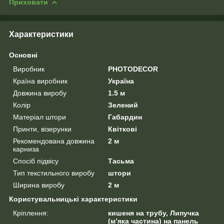
Приховати
Характеристики
Основні
Виробник
PHOTODECOR
Країна виробник
Україна
Довжина виробу
1.5 м
Колір
Зелений
Матеріал штори
Габардин
Принти, візерунки
Квіткові
Рекомендована довжина
2 м
карниза
Спосіб підвісу
Тасьма
Тип текстильного виробу
штори
Ширина виробу
2 м
Користувальницькі характеристики
Кріплення:
кишеня на трубу, Липучка
(м’яка частина) на панель