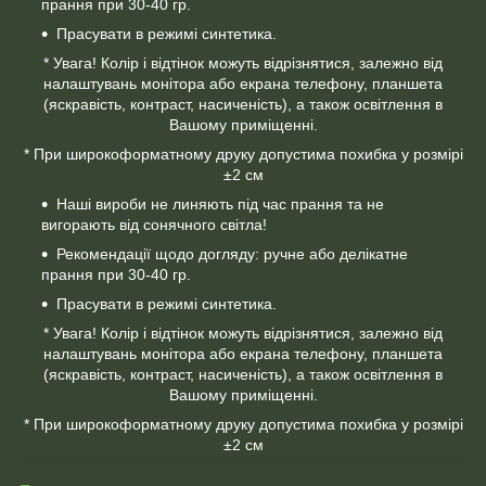
прання при 30-40 гр.
Прасувати в режимі синтетика.
* Увага! Колір і відтінок можуть відрізнятися, залежно від
налаштувань монітора або екрана телефону, планшета
(яскравість, контраст, насиченість), а також освітлення в
Вашому приміщенні.
* При широкоформатному друку допустима похибка у розмірі
±2 см
Наші вироби не линяють під час прання та не
вигорають від сонячного світла!
Рекомендації щодо догляду: ручне або делікатне
прання при 30-40 гр.
Прасувати в режимі синтетика.
* Увага! Колір і відтінок можуть відрізнятися, залежно від
налаштувань монітора або екрана телефону, планшета
(яскравість, контраст, насиченість), а також освітлення в
Вашому приміщенні.
* При широкоформатному друку допустима похибка у розмірі
±2 см