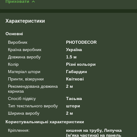
Приховати
Характеристики
Основні
Виробник
PHOTODECOR
Країна виробник
Україна
Довжина виробу
1.5 м
Колір
Різні кольори
Матеріал штори
Габардин
Принти, візерунки
Квіткові
Рекомендована довжина
2 м
карниза
Спосіб підвісу
Тасьма
Тип текстильного виробу
штори
Ширина виробу
2 м
Користувальницькі характеристики
Кріплення:
кишеня на трубу, Липучка
(м’яка частина) на панель