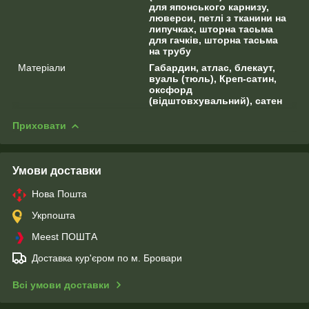
для японського карнизу,
люверси, петлі з тканини на
липучках, шторна тасьма
для гачків, шторна тасьма
на трубу
Матеріали
Габардин, атлас, блекаут,
вуаль (тюль), Креп-сатин,
оксфорд
(відштовхувальний), сатен
Приховати
Умови доставки
Нова Пошта
Укрпошта
Meest ПОШТА
Доставка кур'єром по м. Бровари
Всі умови доставки