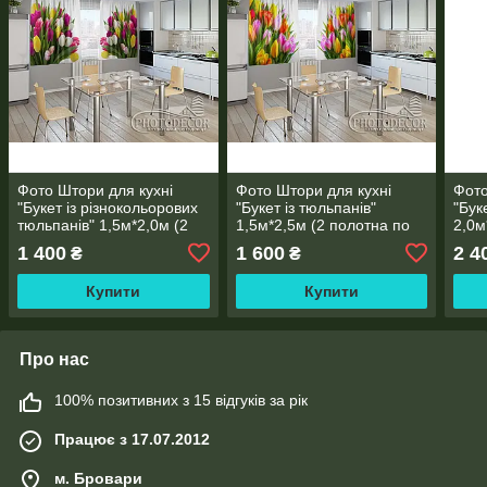
Фото Штори для кухні
Фото Штори для кухні
Фото
"Букет із різнокольорових
"Букет із тюльпанів"
"Бук
тюльпанів" 1,5м*2,0м (2
1,5м*2,5м (2 полотна по
2,0м
полотна по 1,0м), тасьма
1,25м), тасьма
1,45
1 400
1 600
2 4
₴
₴
Купити
Купити
Про нас
100% позитивних з 15 відгуків за рік
Працює з 17.07.2012
м. Бровари