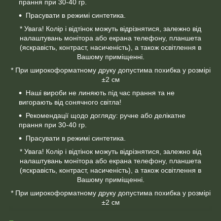
прання при 30-40 гр.
Прасувати в режимі синтетика.
* Увага! Колір і відтінок можуть відрізнятися, залежно від
налаштувань монітора або екрана телефону, планшета
(яскравість, контраст, насиченість), а також освітлення в
Вашому приміщенні.
* При широкоформатному друку допустима похибка у розмірі
±2 см
Наші вироби не линяють під час прання та не
вигорають від сонячного світла!
Рекомендації щодо догляду: ручне або делікатне
прання при 30-40 гр.
Прасувати в режимі синтетика.
* Увага! Колір і відтінок можуть відрізнятися, залежно від
налаштувань монітора або екрана телефону, планшета
(яскравість, контраст, насиченість), а також освітлення в
Вашому приміщенні.
* При широкоформатному друку допустима похибка у розмірі
±2 см