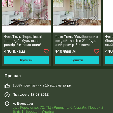
ФотоТюль "Королівські
Фото Тюль "Ламбрекени з
Фото
троянди" - будь-який
орхідей та квітів 2" - будь-
біли
розмір. Читаємо опис!
який розмір. Читаємо
який
опис!
опис
440
440
440
₴/кв.м
₴/кв.м
Купити
Купити
Про нас
100% позитивних з 15 відгуків за рік
Працює з 17.07.2012
м. Бровари
вул. Короленко, 72, ТЦ «Ринок на Київській», Поверх 2,
Бутік 1, Бровари, Україна