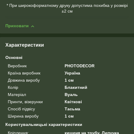
* При широкоформатному друку допустима похибка у розмірі
±2 см
Приховати
Характеристики
Основні
Виробник
PHOTODECOR
Країна виробник
Україна
Довжина виробу
1 см
Колір
Блакитний
Матеріал
Вуаль
Принти, візерунки
Квіткові
Спосіб підвісу
Тасьма
Ширина виробу
1 см
Користувальницькі характеристики
Кріплення:
кишеня на трубу, Липучка