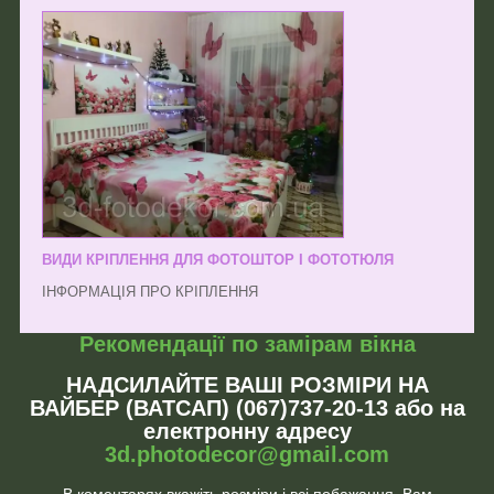
ВИДИ КРІПЛЕННЯ ДЛЯ ФОТОШТОР І ФОТОТЮЛЯ
ІНФОРМАЦІЯ ПРО КРІПЛЕННЯ
Рекомендації по замірам вікна
НАДСИЛАЙТЕ ВАШІ РОЗМІРИ НА
ВАЙБЕР (ВАТСАП) (067)737-20-13 або на
електронну адресу
3d.photodecor@gmail.com
В коментарях вкажіть розміри і всі побажання. Вам