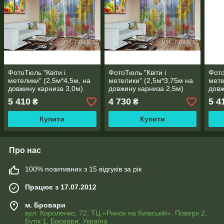
ФотоТюль "Квіти і
ФотоТюль "Квіти і
Фото
метелики" (2,5м*4,5м, на
метелики" (2,5м*3,75м на
мете
довжину карниза 3,0м)
довжину карниза 2,5м)
довж
5 410
4 730
5 4
₴
₴
Купити
Купити
Про нас
100% позитивних з 15 відгуків за рік
Працює з 17.07.2012
м. Бровари
вул. Короленко, 72, ТЦ «Ринок на Київській», Поверх 2,
Бутік 1, Бровари, Україна