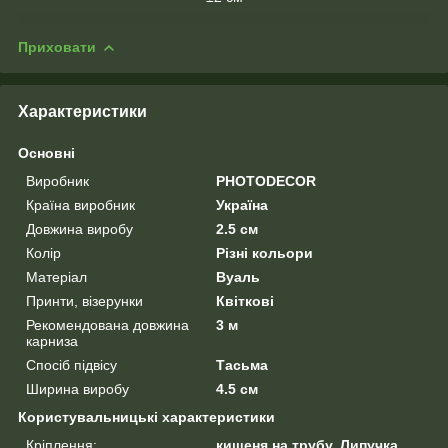
Приховати
Характеристики
Основні
Виробник
PHOTODECOR
Країна виробник
Україна
Довжина виробу
2.5 см
Колір
Різні кольори
Матеріал
Вуаль
Принти, візерунки
Квіткові
Рекомендована довжина
3 м
карниза
Спосіб підвісу
Тасьма
Ширина виробу
4.5 см
Користувальницькі характеристики
Кріплення:
кишеня на трубу, Липучка