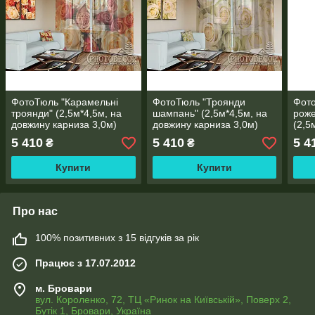
ФотоТюль "Карамельні
ФотоТюль "Троянди
Фото
троянди" (2,5м*4,5м, на
шампань" (2,5м*4,5м, на
роже
довжину карниза 3,0м)
довжину карниза 3,0м)
(2,5
карн
5 410
5 410
5 4
₴
₴
Купити
Купити
Про нас
100% позитивних з 15 відгуків за рік
Працює з 17.07.2012
м. Бровари
вул. Короленко, 72, ТЦ «Ринок на Київській», Поверх 2,
Бутік 1, Бровари, Україна