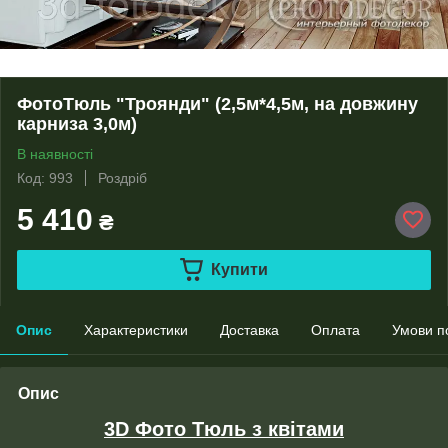
ФотоТюль "Троянди" (2,5м*4,5м, на довжину
карниза 3,0м)
В наявності
Код: 993
Роздріб
5 410
₴
Купити
Опис
Характеристики
Доставка
Оплата
Умови п
Опис
3D Фото Тюль з квітами