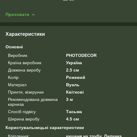
Приховати
Характеристики
Основні
Виробник
PHOTODECOR
Країна виробник
Україна
Довжина виробу
2.5 см
Колір
Рожевий
Матеріал
Вуаль
Принти, візерунки
Квіткові
Рекомендована довжина
3 м
карниза
Спосіб підвісу
Тасьма
Ширина виробу
4.5 см
Користувальницькі характеристики
Кріплення:
кишеня на трубу, Липучка