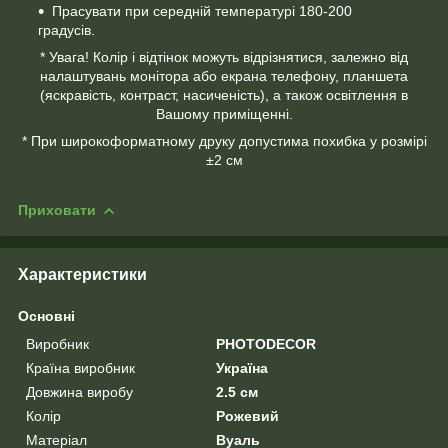
Прасувати при середній температурі 180-200
градусів.
* Увага! Колір і відтінок можуть відрізнятися, залежно від
налаштувань монітора або екрана телефону, планшета
(яскравість, контраст, насиченість), а також освітлення в
Вашому приміщенні.
* При широкоформатному друку допустима похибка у розмірі
±2 см
Приховати
Характеристики
Основні
Виробник
PHOTODECOR
Країна виробник
Україна
Довжина виробу
2.5 см
Колір
Рожевий
Матеріал
Вуаль