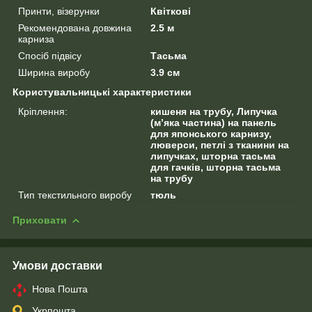
Принти, візерунки
Квіткові
Рекомендована довжина
2.5 м
карниза
Спосіб підвісу
Тасьма
Ширина виробу
3.9 см
Користувальницькі характеристики
Кріплення:
кишеня на трубу, Липучка
(м’яка частина) на панель
для японського карнизу,
люверси, петлі з тканини на
липучках, шторна тасьма
для гачків, шторна тасьма
на трубу
Тип текстильного виробу
тюль
Приховати
Умови доставки
Нова Пошта
Укрпошта