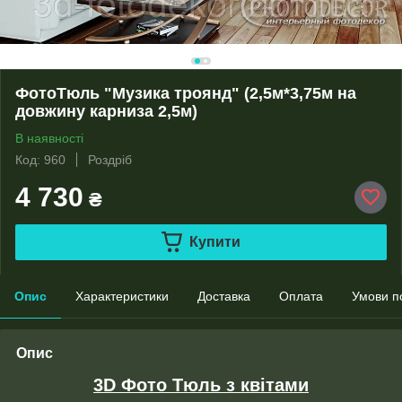
ФотоТюль "Музика троянд" (2,5м*3,75м на
довжину карниза 2,5м)
В наявності
Код: 960
Роздріб
4 730
₴
Купити
Опис
Характеристики
Доставка
Оплата
Умови п
Опис
3D Фото Тюль з квітами