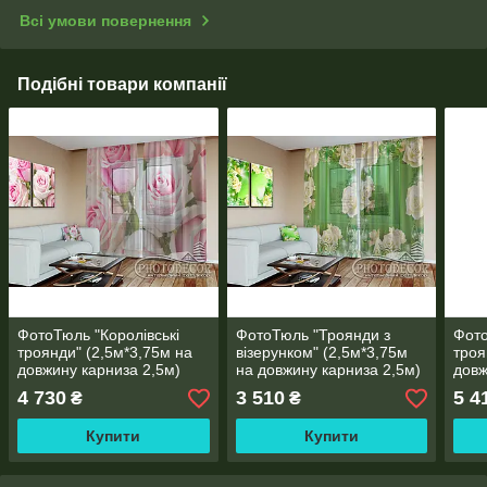
Всі умови повернення
Подібні товари компанії
ФотоТюль "Королівські
ФотоТюль "Троянди з
Фото
троянди" (2,5м*3,75м на
візерунком" (2,5м*3,75м
троя
довжину карниза 2,5м)
на довжину карниза 2,5м)
довж
4 730
3 510
5 4
₴
₴
Купити
Купити