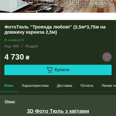
ФотоТюль "Троянда любові" (2,5м*3,75м на
довжину карниза 2,5м)
В наявності
Код: 945
Роздріб
4 730
₴
Купити
Опис
Характеристики
Доставка
Оплата
Умови п
Опис
3D Фото Тюль з квітами