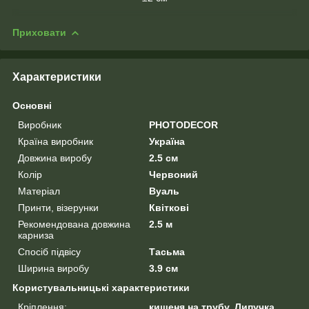
Приховати
Характеристики
Основні
Виробник
PHOTODECOR
Країна виробник
Україна
Довжина виробу
2.5 см
Колір
Червоний
Матеріал
Вуаль
Принти, візерунки
Квіткові
Рекомендована довжина
2.5 м
карниза
Спосіб підвісу
Тасьма
Ширина виробу
3.9 см
Користувальницькі характеристики
Кріплення:
кишеня на трубу, Липучка