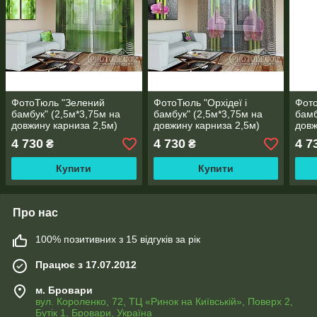
ФотоТюль "Зелений
ФотоТюль "Орхідеї і
Фото
бамбук" (2,5м*3,75м на
бамбук" (2,5м*3,75м на
бамб
довжину карниза 2,5м)
довжину карниза 2,5м)
довж
4 730
4 730
4 7
₴
₴
Купити
Купити
Про нас
100% позитивних з 15 відгуків за рік
Працює з 17.07.2012
м. Бровари
вул. Короленко, 72, ТЦ «Ринок на Київській», Поверх 2,
Бутік 1, Бровари, Україна