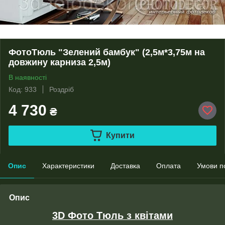
ФотоТюль "Зелений бамбук" (2,5м*3,75м на
довжину карниза 2,5м)
В наявності
Код: 933
Роздріб
4 730
₴
Купити
Опис
Характеристики
Доставка
Оплата
Умови п
Опис
3D Фото Тюль з квітами