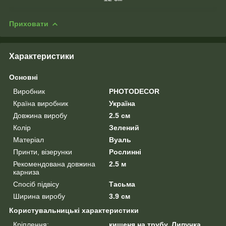
Приховати
Характеристики
Основні
Виробник
PHOTODECOR
Країна виробник
Україна
Довжина виробу
2.5 см
Колір
Зелений
Матеріал
Вуаль
Принти, візерунки
Рослинні
Рекомендована довжина
2.5 м
карниза
Спосіб підвісу
Тасьма
Ширина виробу
3.9 см
Користувальницькі характеристики
Кріплення:
кишеня на трубу, Липучка