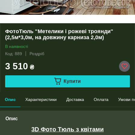
ФотоТюль "Метелики і рожеві троянди"
(2,5м*3,0м, на довжину карниза 2,0м)
В наявності
Код: 889
Роздріб
3 510
₴
Купити
Опис
Характеристики
Доставка
Оплата
Умови п
Опис
3D Фото Тюль з квітами