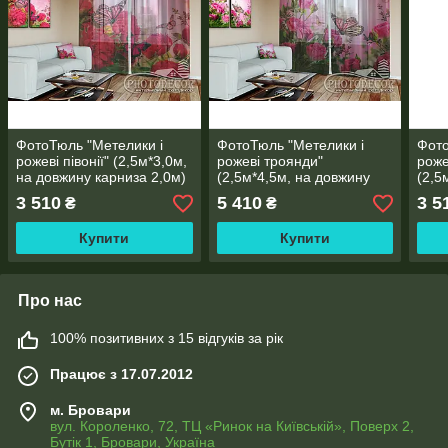
ФотоТюль "Метелики і
ФотоТюль "Метелики і
Фото
рожеві півонії" (2,5м*3,0м,
рожеві троянди"
роже
на довжину карниза 2,0м)
(2,5м*4,5м, на довжину
(2,5
карниза 3,0м)
карн
3 510
5 410
3 5
₴
₴
Купити
Купити
Про нас
100% позитивних з 15 відгуків за рік
Працює з 17.07.2012
м. Бровари
вул. Короленко, 72, ТЦ «Ринок на Київській», Поверх 2,
Бутік 1, Бровари, Україна