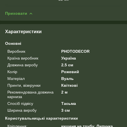
Приховати
Характеристики
Основні
Виробник
PHOTODECOR
Країна виробник
Україна
Довжина виробу
2.5 см
Колір
Рожевий
Матеріал
Вуаль
Принти, візерунки
Квіткові
Рекомендована довжина
2 м
карниза
Спосіб підвісу
Тасьма
Ширина виробу
3 см
Користувальницькі характеристики
Кріплення:
кишеня на трубу, Липучка