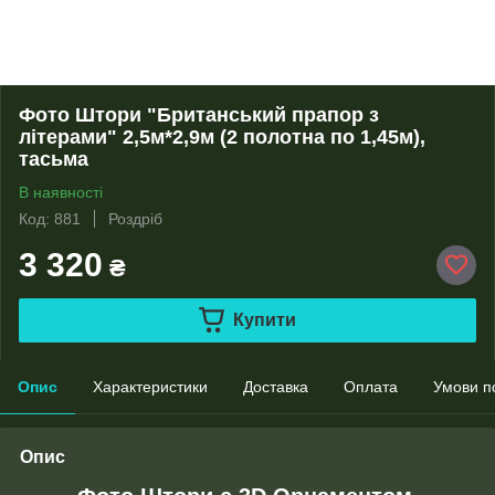
Фото Штори "Британський прапор з
літерами" 2,5м*2,9м (2 полотна по 1,45м),
тасьма
В наявності
Код: 881
Роздріб
3 320
₴
Купити
Опис
Характеристики
Доставка
Оплата
Умови п
Опис