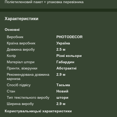
Поліетиленовий пакет + упаковка перевізника
Характеристики
Основні
Виробник
PHOTODECOR
Країна виробник
Україна
Довжина виробу
2.5 м
Колір
Різні кольори
Матеріал штори
Габардин
Принти, візерунки
Абстрактні
Рекомендована довжина
2.9 м
карниза
Спосіб підвісу
Тасьма
Стан
Новий
Тип текстильного виробу
штори
Ширина виробу
2.9 м
Користувальницькі характеристики