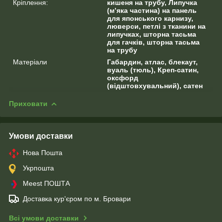
Кріплення:
кишеня на трубу, Липучка
(м’яка частина) на панель
для японського карнизу,
люверси, петлі з тканини на
липучках, шторна тасьма
для гачків, шторна тасьма
на трубу
Матеріали
Габардин, атлас, блекаут,
вуаль (тюль), Креп-сатин,
оксфорд
(відштовхувальний), сатен
Приховати
Умови доставки
Нова Пошта
Укрпошта
Meest ПОШТА
Доставка кур'єром по м. Бровари
Всі умови доставки