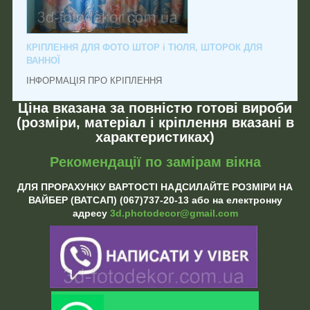
КРІПЛЕННЯ ДЛЯ ФОТО ШТОР і ТЮЛЯ, ШТОРОК ДЛЯ
ВАННОЇ
ІНФОРМАЦІЯ ПРО КРІПЛЕННЯ
Ціна вказана за повністю готові вироби
(розміри, матеріал і кріплення вказані в
характеристиках)
Рекомендації по замірам вікна
ДЛЯ ПРОРАХУНКУ ВАРТОСТІ НАДСИЛАЙТЕ РОЗМІРИ НА
ВАЙБЕР (ВАТСАП) (067)737-20-13 або на електронну
адресу
3d.photodecor@gmail.com