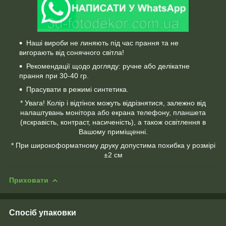
Наші вироби не линяють під час прання та не
вигорають від сонячного світла!
Рекомендації щодо догляду: ручне або делікатне
прання при 30-40 гр.
Прасувати в режимі синтетика.
* Увага! Колір і відтінок можуть відрізнятися, залежно від
налаштувань монітора або екрана телефону, планшета
(яскравість, контраст, насиченість), а також освітлення в
Вашому приміщенні.
* При широкоформатному друку допустима похибка у розмірі
±2 см
Приховати
Спосіб упаковки