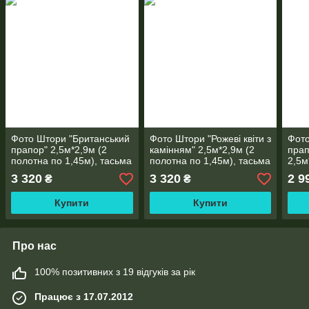
Фото Штори "Британський
Фото Штори "Рожеві квіти з
Фото
прапор" 2,5м*2,9м (2
камінням" 2,5м*2,9м (2
прап
полотна по 1,45м), тасьма
полотна по 1,45м), тасьма
2,5м
1,30
3 320
3 320
2 9
₴
₴
Купити
Купити
Про нас
100% позитивних з 19 відгуків за рік
Працює з 17.07.2012